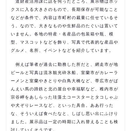
道財産活用課に話を伺ったところ、展示物はボッ
クスに入る大きさのもので、長期保存が可能なこと
などが条件で、内容は市町村の裁量に任せているそ
う。なので、大きなものや生鮮品のたぐいは置いて
いません。各地の特産・名産品の包装箱や瓶、模
型、マスコットなどを飾り、写真で代表的な産品や
グルメ、名所、イベントなどを紹介しています。
例えば筆者が過去に勤務した所だと、網走市が地
ビールと写真は流氷観光砕氷船、室蘭市がカレーラ
ーメンと室蘭やきとりや白鳥大橋など、帯広市がば
んえい馬の蹄鉄と北の屋台や幸福駅など、稚内市が
宗谷岬をあしらった珪藻土コースターとタコしゃぶ
や犬ぞりレースなど、といった具合。ああ行った
な、そういえば食べたなと、しばし思い出にふけり
ました。展示品は一定の時期に入れ替えることも検
討していくそうです。