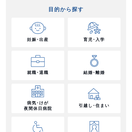
目的から探す
妊娠･出産
育児･入学
就職･退職
結婚･離婚
病気･けが
引越し･住まい
夜間休日病院