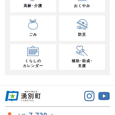
高齢･介護
おくやみ
ごみ
防災
くらしの
補助･助成･
カレンダー
支援