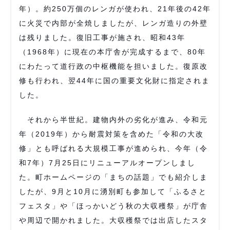
年）。約250万個のレンガが使われ、21年後の42年
に火災で内部が全焼しましたが、レンガ造りの外壁
は残りました。復旧工事が施され、昭和43年
（1968年）に現在の本庁舎が完成するまで、80年
にわたって道行政の中枢機能を担いました。復原改
修も行われ、翌44年に国の重要文化財に指定されま
した。
それから半世紀。建物内外の劣化が進み、令和元
年（2019年）から耐震対策を含めた「令和の大改
修」とも呼ばれる大規模工事が進められ、今年（令
和7年）7月25日にリニューアルオープンしまし
た。町ホームページの「まちの話題」でも紹介しま
したが、9月と10月に湧別町も参加して「ふるさと
フェスタ」や「ほっかいどう秋の大収穫祭」が庁舎
や周辺で開かれました。大収穫祭では出店したスタ