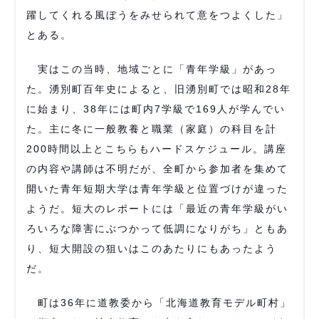
躍してくれる風ぼうをみせられて意をつよくした」
とある。
実はこの当時、地域ごとに「青年学級」があっ
た。湧別町百年史によると、旧湧別町では昭和28年
に始まり、38年には町内7学級で169人が学んでい
た。主に冬に一般教養と職業（家庭）の科目を計
200時間以上とこちらもハードスケジュール。講座
の内容や講師は不明だが、全町から参加者を集めて
開いた青年短期大学は青年学級と位置づけが違った
ようだ。短大のレポートには「最近の青年学級がい
ろいろな障害にぶつかって低調になりがち」ともあ
り、短大開設の狙いはこのあたりにもあったよう
だ。
町は36年に道教委から「北海道教育モデル町村」