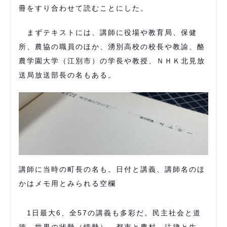
冊をすり合わせて読むことにした。
まずテキストには、講師に役場や教育局、保健
所、農協の職員のほか、湧別高校の校長や教諭、酪
農学園大学（江別市）の学長や教授、ＮＨＫ北見放
送局放送部長の名もある。
講師に当時の町長の名も。日付と講義、講師名のほ
かはメモ用とみられる空欄
1日最大6、全57の講義も多彩だ。民主社会と道
徳、世界の状勢（情勢）、都市と農村、法律と生