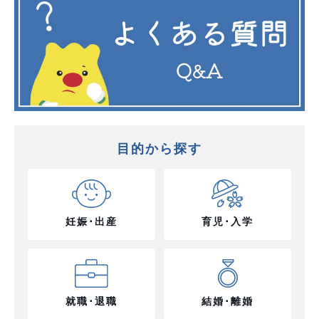
目的から探す
妊娠･出産
育児･入学
就職･退職
結婚･離婚