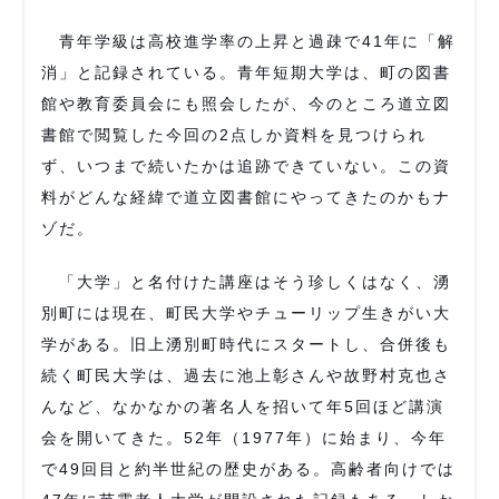
青年学級は高校進学率の上昇と過疎で41年に「解
消」と記録されている。青年短期大学は、町の図書
館や教育委員会にも照会したが、今のところ道立図
書館で閲覧した今回の2点しか資料を見つけられ
ず、いつまで続いたかは追跡できていない。この資
料がどんな経緯で道立図書館にやってきたのかもナ
ゾだ。
「大学」と名付けた講座はそう珍しくはなく、湧
別町には現在、町民大学やチューリップ生きがい大
学がある。旧上湧別町時代にスタートし、合併後も
続く町民大学は、過去に池上彰さんや故野村克也さ
んなど、なかなかの著名人を招いて年5回ほど講演
会を開いてきた。52年（1977年）に始まり、今年
で49回目と約半世紀の歴史がある。高齢者向けでは