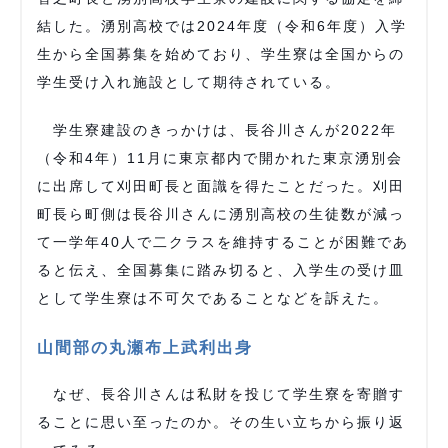
結した。湧別高校では2024年度（令和6年度）入学
生から全国募集を始めており、学生寮は全国からの
学生受け入れ施設として期待されている。
学生寮建設のきっかけは、長谷川さんが2022年
（令和4年）11月に東京都内で開かれた東京湧別会
に出席して刈田町長と面識を得たことだった。刈田
町長ら町側は長谷川さんに湧別高校の生徒数が減っ
て一学年40人で二クラスを維持することが困難であ
ると伝え、全国募集に踏み切ると、入学生の受け皿
として学生寮は不可欠であることなどを訴えた。
山間部の丸瀬布上武利出身
なぜ、長谷川さんは私財を投じて学生寮を寄贈す
ることに思い至ったのか。その生い立ちから振り返