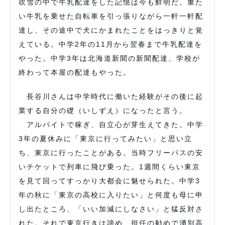
吹雪の中で牛乳配達をした記憶は今も鮮明だ。重た
い牛乳を乗せた自転車を引っ張りながら一軒一軒配
達し、その途中で犬にかまれたことをはっきりと覚
えている。中学2年の11月から翌春まで牛乳配達を
やった。中学3年は北海道新聞の新聞配達、学校が
終わって本屋の配達もやった。
長谷川さんは中学時代に働いた経験がその後に起
業する自分の礎（いしずえ）になったと言う。
アルバイトで稼ぎ、自立心が芽生えてきた。中学
3年の夏休みに「東京に行ってみたい」と思い立
ち、東京に行ったことがある。当時フリーパスの安
いチケットで列車に飛び乗った。1週間くらい東京
を見て回ってすっかり大都会に魅せられた。中学3
年の秋に「東京の高校に入りたい」と何度も母に申
し出たところ、「いい加減にしなさい」と猛反対さ
れた。それで東京行きは諦め、担任の勧めで湧別高