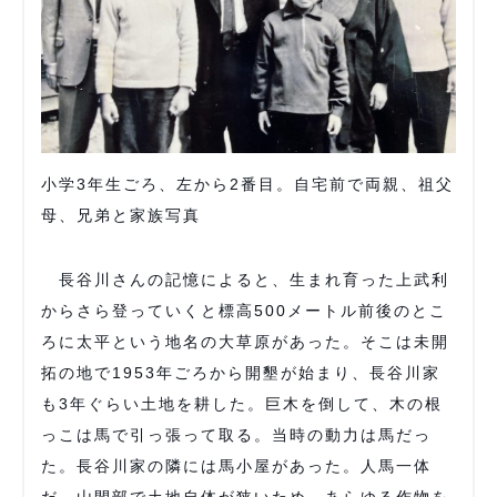
小学3年生ごろ、左から2番目。自宅前で両親、祖父
母、兄弟と家族写真
長谷川さんの記憶によると、生まれ育った上武利
からさら登っていくと標高500メートル前後のとこ
ろに太平という地名の大草原があった。そこは未開
拓の地で1953年ごろから開墾が始まり、長谷川家
も3年ぐらい土地を耕した。巨木を倒して、木の根
っこは馬で引っ張って取る。当時の動力は馬だっ
た。長谷川家の隣には馬小屋があった。人馬一体
だ。山間部で土地自体が狭いため、あらゆる作物を