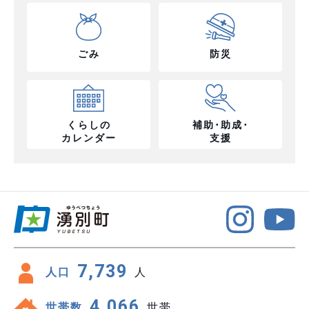
ごみ
防災
くらしの
補助･助成･
カレンダー
支援
7,739
人口
人
4,066
世帯数
世帯