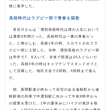
校に進学した。
高校時代はラグビー部で青春を謳歌
長谷川さんは「湧別高校時代は僕の人生において
は濃密3年間だった。高校時代は一番の青春だっ
た」と懐かしむ。高校1年の時、スカウトされてラ
クビー部に入部した。当時、湧別高校のラグビー部
は学年で7、8人いて、全体で部員は20人ぐらいだ
った。高校3年の時はキャプテンでスタンドオフと
して活躍した。地区大会で2回戦、3回戦まで進ん
だ。
朝、新聞配達が終わって自宅のある遠軽町から遠
軽駅発の列車で中湧別駅に向かって午前8時半から
の授業を受けた。1年の夏休みにバイクの免許を取
って、125CCのカワサキ製バイクで通える時は通学