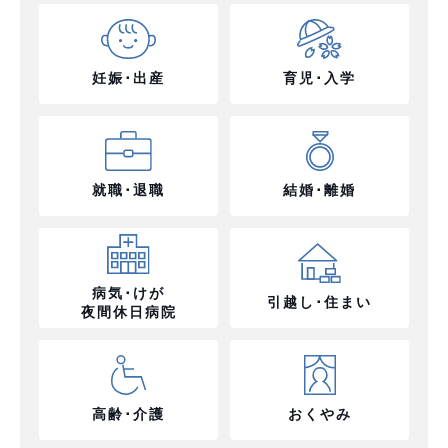
妊娠･出産
育児･入学
就職･退職
結婚･離婚
病気･けが
引越し･住まい
夜間休日病院
高齢･介護
おくやみ