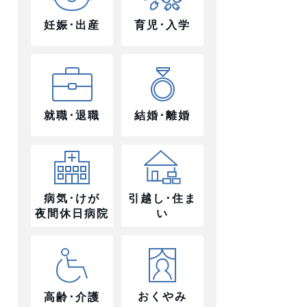
妊娠･出産
育児･入学
就職･退職
結婚･離婚
病気･けが
引越し･住ま
夜間休日病院
い
おくやみ
高齢･介護