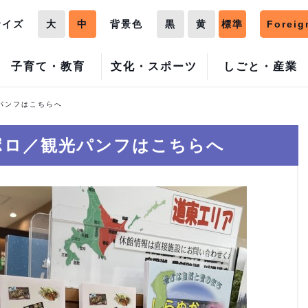
サイズ
大
中
背景色
黒
黄
標準
Foreig
子育て・教育
文化・スポーツ
しごと・産業
パンフはこちらへ
ポロ／観光パンフはこちらへ