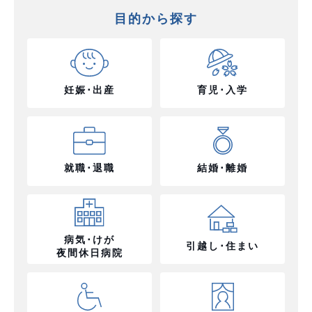
目的から探す
妊娠･出産
育児･入学
就職･退職
結婚･離婚
病気･けが
引越し･住まい
夜間休日病院