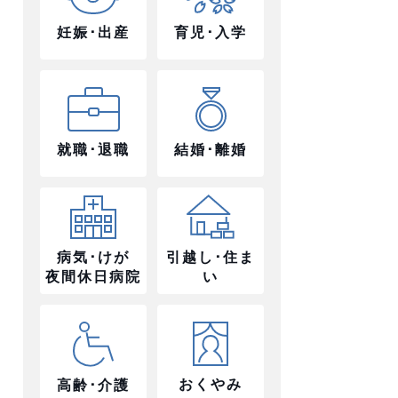
妊娠･出産
育児･入学
就職･退職
結婚･離婚
病気･けが
引越し･住ま
夜間休日病院
い
おくやみ
高齢･介護