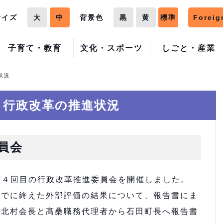
サイズ
大
中
背景色
黒
黄
標準
Foreig
子育て・教育
文化・スポーツ
しごと・産業
状況
 行政改革の推進状況
員会
第４回目の行政改革推進委員会を開催しました。
でに終えた外部評価の結果について、報告書にま
、北村会長と髙桑職務代理者から石田町長へ報告書