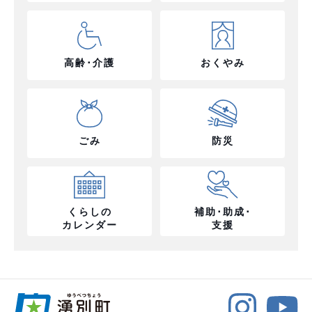
高齢･介護
おくやみ
ごみ
防災
くらしの
補助･助成･
カレンダー
支援