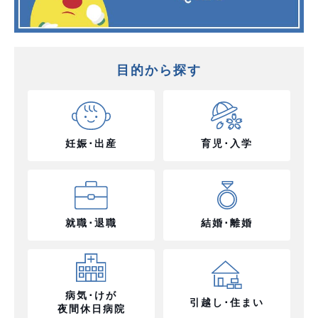
目的から探す
妊娠･出産
育児･入学
就職･退職
結婚･離婚
病気･けが
引越し･住まい
夜間休日病院