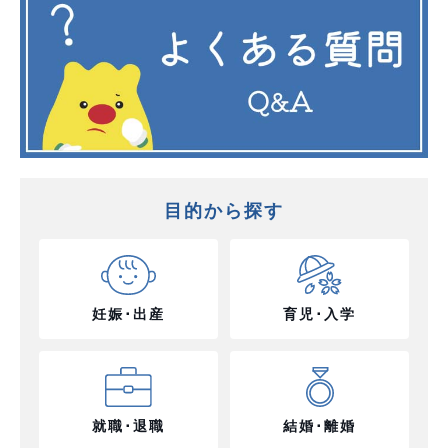
目的から探す
妊娠･出産
育児･入学
就職･退職
結婚･離婚