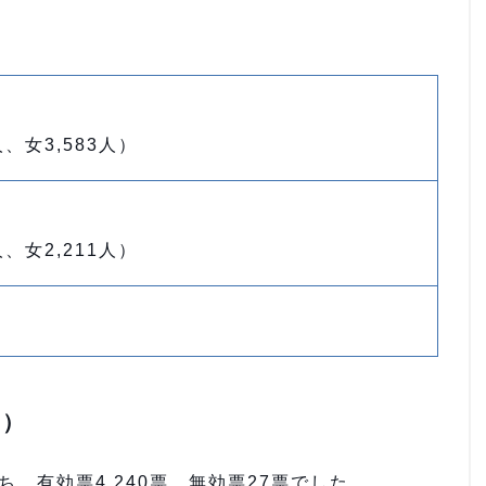
人、女3,583人）
人、女2,211人）
区）
ち、有効票4,240票、無効票27票でした。