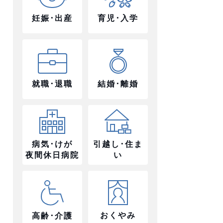
妊娠･出産
育児･入学
就職･退職
結婚･離婚
病気･けが
引越し･住ま
夜間休日病院
い
おくやみ
高齢･介護