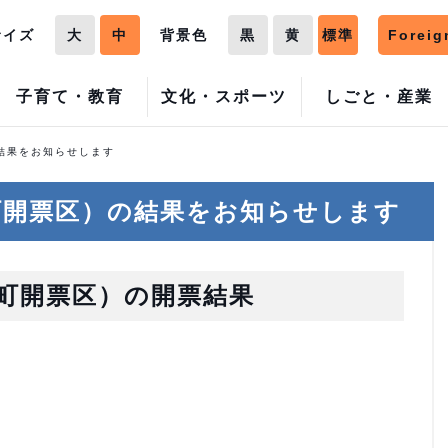
サイズ
大
中
背景色
黒
黄
標準
Foreig
子育て・教育
文化・スポーツ
しごと・産業
結果をお知らせします
町開票区）の結果をお知らせします
町開票区）の開票結果