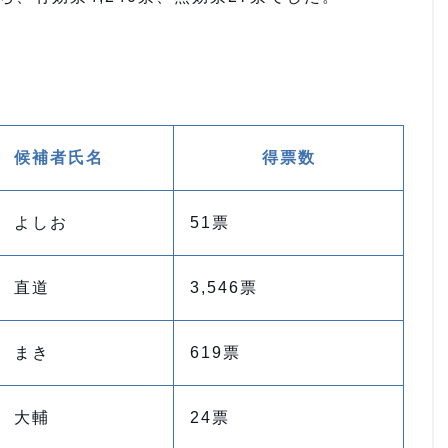
。
候補者氏名
得票数
 よしお
51票
 直道
3,546票
 まき
619票
 大輔
24票