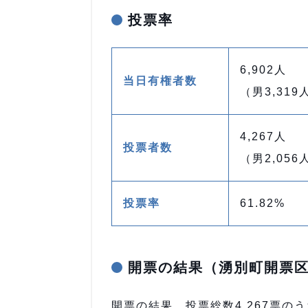
投票率
6,902人
当日有権者数
（男3,319
4,267人
投票者数
（男2,056
投票率
61.82%
開票の結果（湧別町開票
開票の結果、投票総数4,267票のう