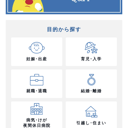
目的から探す
妊娠･出産
育児･入学
就職･退職
結婚･離婚
病気･けが
引越し･住まい
夜間休日病院