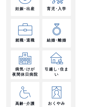
妊娠･出産
育児･入学
就職･退職
結婚･離婚
病気･けが
引越し･住ま
夜間休日病院
い
おくやみ
高齢･介護