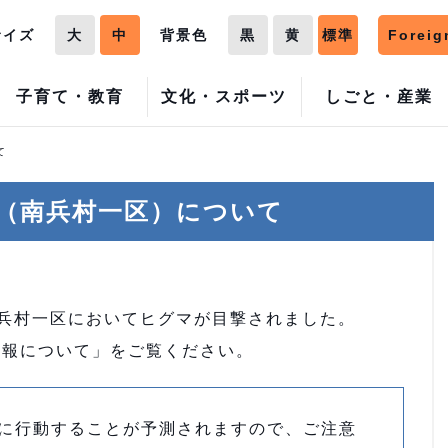
サイズ
大
中
背景色
黒
黄
標準
Foreig
子育て・教育
文化・スポーツ
しごと・産業
て
（南兵村一区）について
、南兵村一区においてヒグマが目撃されました。
情報について」をご覧ください。
に行動することが予測されますので、ご注意