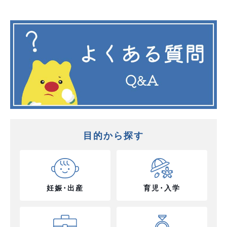
目的から探す
妊娠･出産
育児･入学