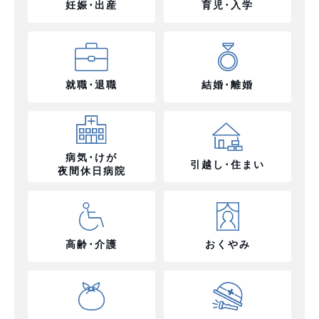
妊娠･出産
育児･入学
就職･退職
結婚･離婚
病気･けが
引越し･住まい
夜間休日病院
高齢･介護
おくやみ