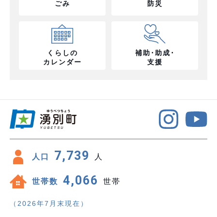
ごみ
防災
くらしの
補助･助成･
カレンダー
支援
7,739
人口
人
4,066
世帯数
世帯
（2026年7月末現在）