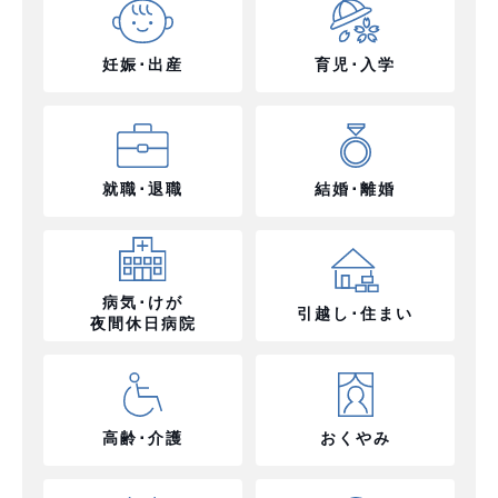
妊娠･出産
育児･入学
就職･退職
結婚･離婚
病気･けが
引越し･住まい
夜間休日病院
高齢･介護
おくやみ