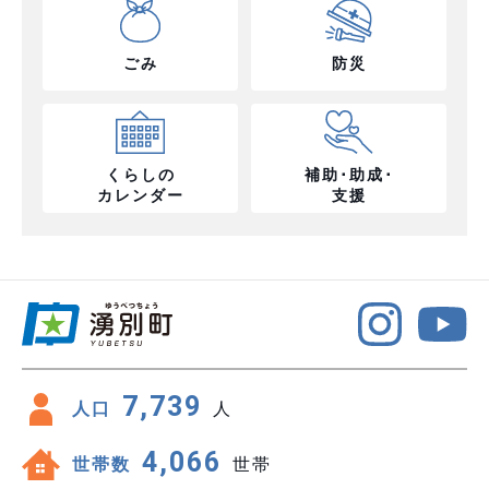
ごみ
防災
くらしの
補助･助成･
カレンダー
支援
7,739
人口
人
4,066
世帯数
世帯