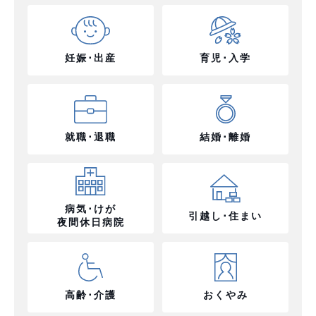
妊娠･出産
育児･入学
就職･退職
結婚･離婚
病気･けが
引越し･住まい
夜間休日病院
高齢･介護
おくやみ