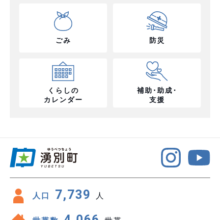
ごみ
防災
くらしの
補助･助成･
カレンダー
支援
7,739
人口
人
4,066