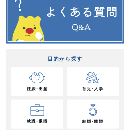
目的から探す
妊娠･出産
育児･入学
就職･退職
結婚･離婚