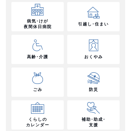
病気･けが
引越し･住まい
夜間休日病院
高齢･介護
おくやみ
ごみ
防災
くらしの
補助･助成･
カレンダー
支援