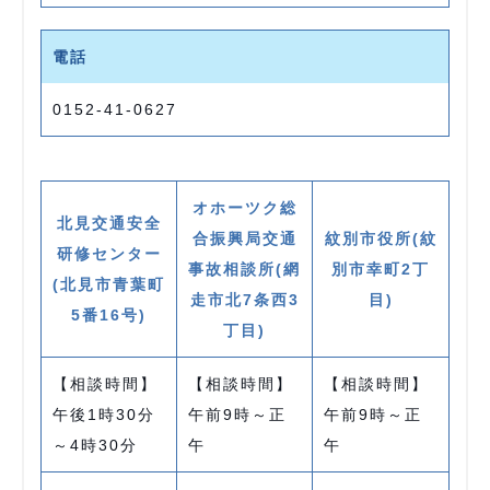
電話
0152-41-0627
オホーツク総
北見交通安全
合振興局交通
紋別市役所(紋
研修センター
事故相談所(網
別市幸町2丁
(北見市青葉町
走市北7条西3
目)
5番16号)
丁目)
【相談時間】
【相談時間】
【相談時間】
午後1時30分
午前9時～正
午前9時～正
～4時30分
午
午