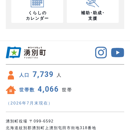
くらしの
補助･助成･
カレンダー
支援
7,739
人口
人
4,066
世帯数
世帯
（2026年7月末現在）
湧別町役場 〒099-6592
北海道紋別郡湧別町上湧別屯田市街地318番地