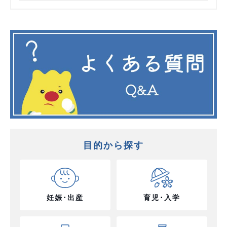
目的から探す
妊娠･出産
育児･入学