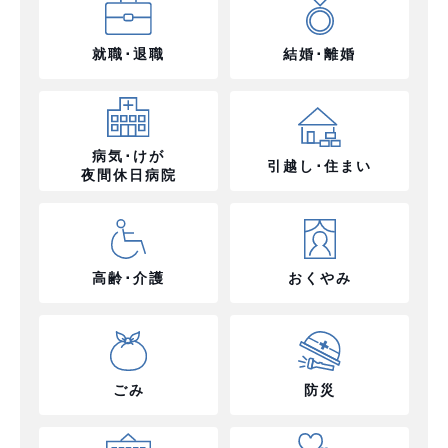
就職･退職
結婚･離婚
病気･けが
引越し･住まい
夜間休日病院
高齢･介護
おくやみ
ごみ
防災