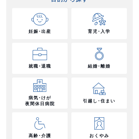
妊娠･出産
育児･入学
就職･退職
結婚･離婚
病気･けが
引越し･住まい
夜間休日病院
高齢･介護
おくやみ