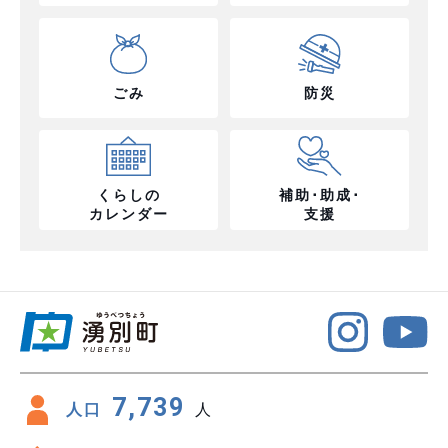
ごみ
防災
くらしの
補助･助成･
カレンダー
支援
7,739
人口
人