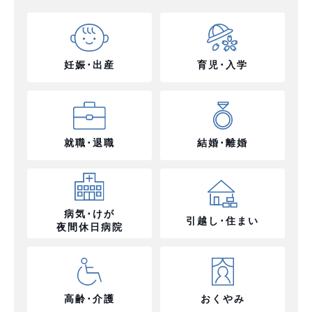
妊娠･出産
育児･入学
就職･退職
結婚･離婚
病気･けが
引越し･住まい
夜間休日病院
高齢･介護
おくやみ