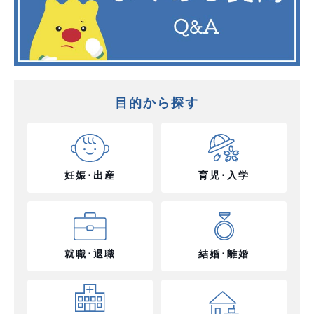
目的から探す
妊娠･出産
育児･入学
就職･退職
結婚･離婚