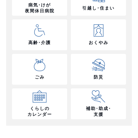
病気･けが
引越し･住まい
夜間休日病院
高齢･介護
おくやみ
ごみ
防災
くらしの
補助･助成･
カレンダー
支援