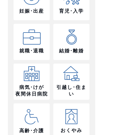
妊娠･出産
育児･入学
就職･退職
結婚･離婚
病気･けが
引越し･住ま
夜間休日病院
い
おくやみ
高齢･介護