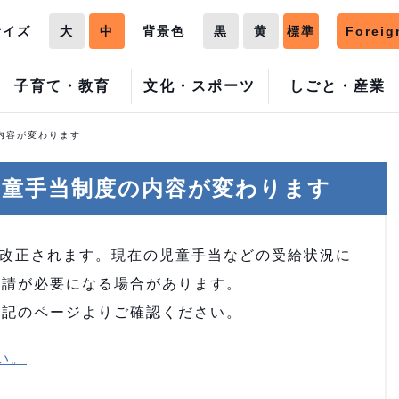
サイズ
大
中
背景色
黒
黄
標準
Foreig
子育て・教育
文化・スポーツ
しごと・産業
内容が変わります
児童手当制度の内容が変わります
が改正されます。現在の児童手当などの受給状況に
申請が必要になる場合があります。
下記のページよりご確認ください。
い。