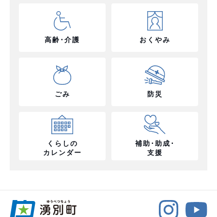
高齢･介護
おくやみ
ごみ
防災
くらしの
補助･助成･
カレンダー
支援