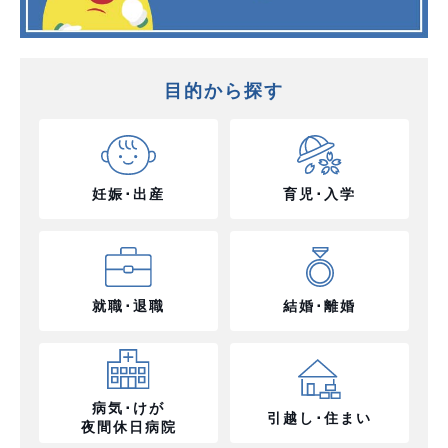
目的から探す
妊娠･出産
育児･入学
就職･退職
結婚･離婚
病気･けが
引越し･住まい
夜間休日病院