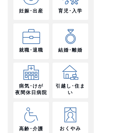
妊娠･出産
育児･入学
就職･退職
結婚･離婚
病気･けが
引越し･住ま
夜間休日病院
い
おくやみ
高齢･介護