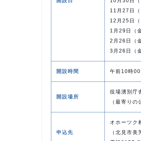
開設日
10月30日
11月27日
12月25日
1月29日（
2月26日（
3月26日（
開設時間
午前10時0
役場湧別庁
開設場所
（最寄りの
オホーツク
申込先
（北見市美芳