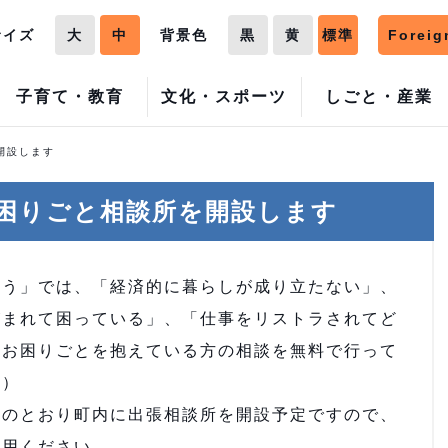
サイズ
大
中
背景色
黒
黄
標準
Foreig
子育て・教育
文化・スポーツ
しごと・産業
開設します
困りごと相談所を開設します
う」では、「経済的に暮らしが成り立たない」、
がまれて困っている」、「仕事をリストラされてど
のお困りごとを抱えている方の相談を無料で行って
。）
のとおり町内に出張相談所を開設予定ですので、
利用ください。