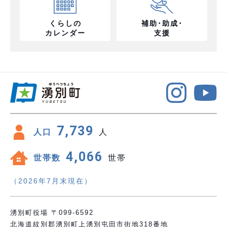
くらしの
補助･助成･
カレンダー
支援
7,739
人口
人
4,066
世帯数
世帯
（2026年7月末現在）
湧別町役場 〒099-6592
北海道紋別郡湧別町上湧別屯田市街地318番地