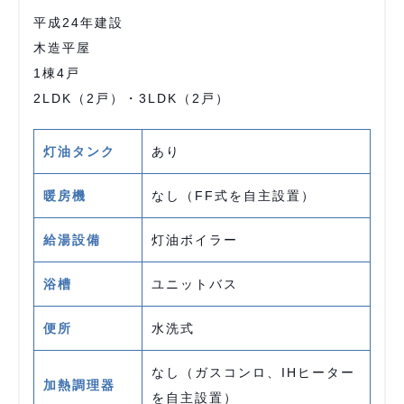
平成24年建設
木造平屋
1棟4戸
2LDK（2戸）・3LDK（2戸）
灯油タンク
あり
暖房機
なし（FF式を自主設置）
給湯設備
灯油ボイラー
浴槽
ユニットバス
便所
水洗式
なし（ガスコンロ、IHヒーター
加熱調理器
を自主設置）