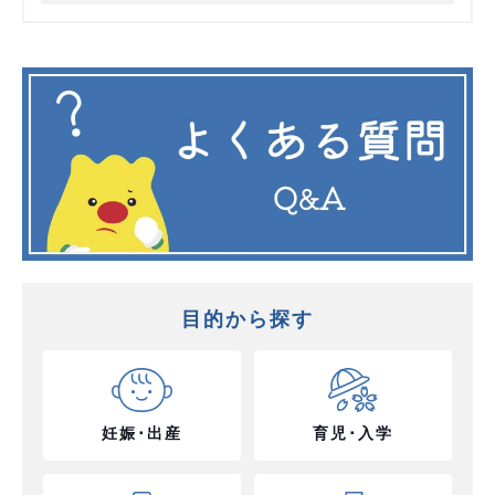
目的から探す
妊娠･出産
育児･入学