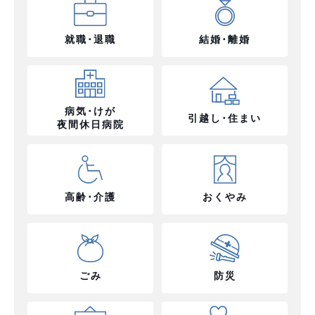
就職･退職
結婚･離婚
病気･けが
引越し･住まい
夜間休日病院
高齢･介護
おくやみ
ごみ
防災