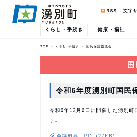
RSS
文字
くらし・手続き
健康・福祉
TOP
くらし･手続き
国民保護協議会
国
令和6年度湧別町国民
令和6年12月6日に開催した湧別
す。
会議概要 PDF(27KB)