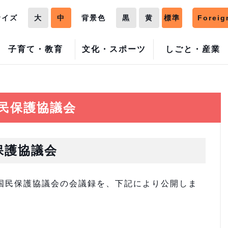
サイズ
大
中
背景色
黒
黄
標準
Foreig
子育て・教育
文化・スポーツ
しごと・産業
民保護協議会
保護協議会
町国民保護協議会の会議録を、下記により公開しま