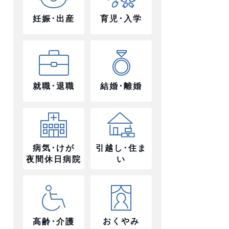
妊娠･出産
育児･入学
就職･退職
結婚･離婚
病気･けが
引越し･住ま
夜間休日病院
い
おくやみ
高齢･介護