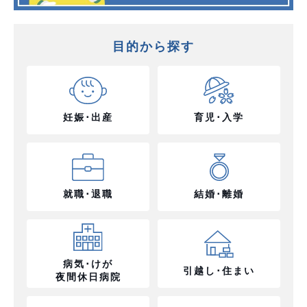
目的から探す
妊娠･出産
育児･入学
就職･退職
結婚･離婚
病気･けが
引越し･住まい
夜間休日病院