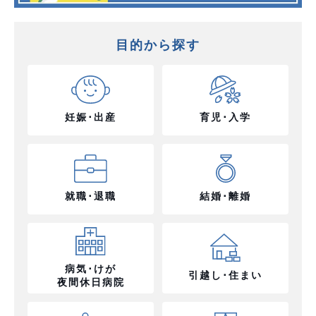
目的から探す
妊娠･出産
育児･入学
就職･退職
結婚･離婚
病気･けが
引越し･住まい
夜間休日病院