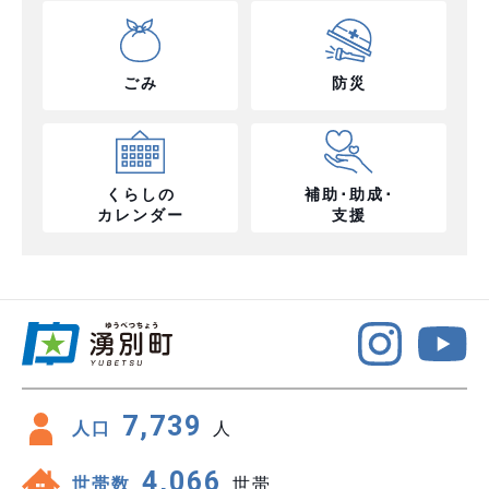
ごみ
防災
くらしの
補助･助成･
カレンダー
支援
7,739
人口
人
4,066
世帯数
世帯