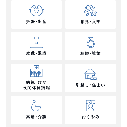
妊娠･出産
育児･入学
就職･退職
結婚･離婚
病気･けが
引越し･住まい
夜間休日病院
高齢･介護
おくやみ