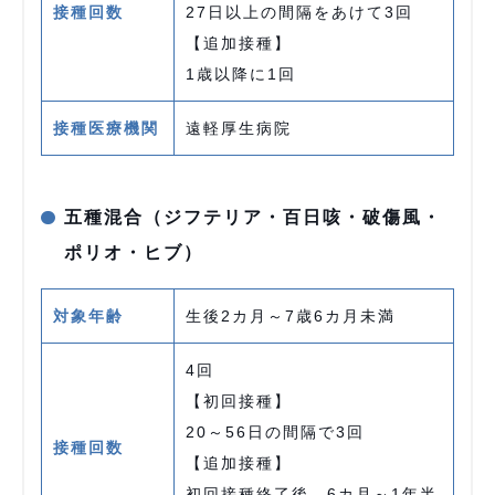
接種回数
27日以上の間隔をあけて3回
【追加接種】
1歳以降に1回
接種医療機関
遠軽厚生病院
五種混合（ジフテリア・百日咳・破傷風・
ポリオ・ヒブ）
対象年齢
生後2カ月～7歳6カ月未満
4回
【初回接種】
20～56日の間隔で3回
接種回数
【追加接種】
初回接種終了後、6カ月～1年半