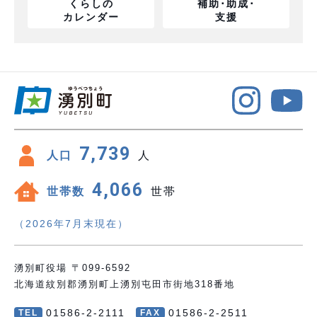
くらしの
補助･助成･
カレンダー
支援
7,739
人口
人
4,066
世帯数
世帯
（2026年7月末現在）
湧別町役場 〒099-6592
北海道紋別郡湧別町上湧別屯田市街地318番地
01586-2-2111
01586-2-2511
TEL
FAX