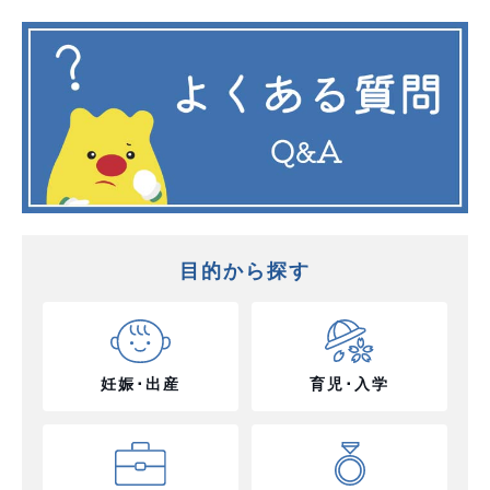
目的から探す
妊娠･出産
育児･入学