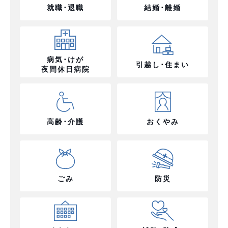
就職･退職
結婚･離婚
病気･けが
引越し･住まい
夜間休日病院
高齢･介護
おくやみ
ごみ
防災