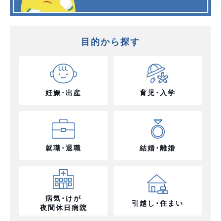
目的から探す
妊娠･出産
育児･入学
就職･退職
結婚･離婚
病気･けが
引越し･住まい
夜間休日病院