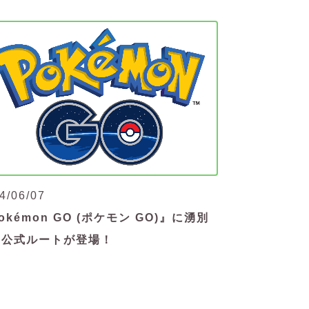
4/06/07
okémon GO (ポケモン GO)』に湧別
の公式ルートが登場！