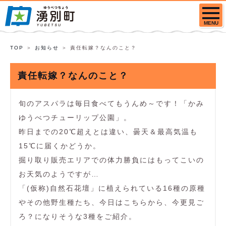
MENU
TOP
お知らせ
責任転嫁？なんのこと？
責任転嫁？なんのこと？
旬のアスパラは毎日食べてもうんめ～です！「かみ
ゆうべつチューリップ公園」。
昨日までの20℃超えとは違い、曇天＆最高気温も
15℃に届くかどうか。
掘り取り販売エリアでの体力勝負にはもってこいの
お天気のようですが…
「(仮称)自然石花壇」に植えられている16種の原種
やその他野生種たち、今日はこちらから、今更見ご
ろ？になりそうな3種をご紹介。