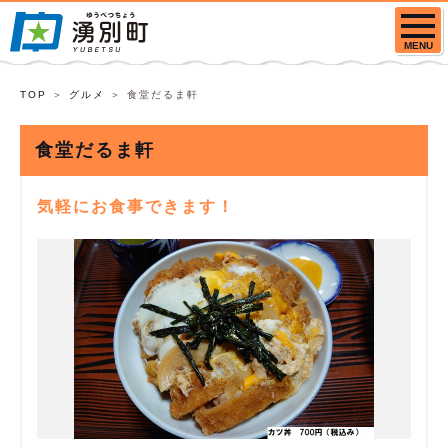
MENU
TOP
グルメ
食堂だるま軒
食堂だるま軒
気軽にお食事できます！