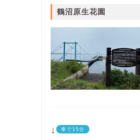
鶴沼原生花園
↓
車で15分