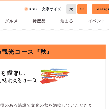
RSS
文字サイズ
大
中
Foreig
グルメ
特産品
泊まる
イベント
め観光コース『秋』
特徴のある施設で文化の秋を満喫していただきま