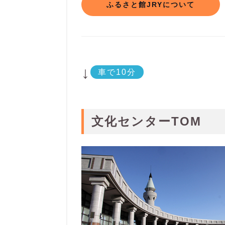
ふるさと館JRYについて
↓
車で10分
文化センターTOM