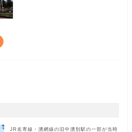
JR名寄線・湧網線の旧中湧別駅の一部が当時