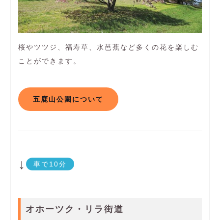
桜やツツジ、福寿草、水芭蕉など多くの花を楽しむ
ことができます。
五鹿山公園について
↓
車で10分
オホーツク・リラ街道