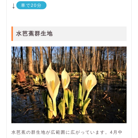
↓
車で20分
水芭蕉群生地
水芭蕉の群生地が広範囲に広がっています。4月中