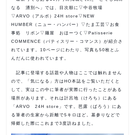
なる 湧別へ」では、目次順に▽中谷牧場
▽ARVO（アルボ）24H store▽NEW
HUMBER（ニュー・ハンバー）▽たま工芸▽お食
事処 リボン▽麺屋 おほーつく▽Patisserie
COMMENCE（パティスリー・コマンス）が紹介さ
れています。10ページにわたり、写真も50枚とふ
んだんに使われています。
記事に登場する話題や人物はここでは触れません
ので、「気になる」方はHO本誌をご覧いただくと
して、実はこの中に筆者が実際に行ったことがある
場所があります。それは計呂地（けろち）にある
「ARVO 24H store」です。芭露（ばろう）にあ
る筆者の生家から距離で5キロほど。墓参りなどで
帰郷した際にこれまで3度訪ねました。