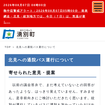
2026年08月07日 08時00分
熱中症警戒アラート：2026年08月07日05時00分 発表
MENU
網走・北見・紋別地方では、今日（７日）は、気温が著
し...
TOP
北見への通院バス運行について
北見への通院バス運行について
寄せられた意見・提案
以前の議会答弁で、まだ考えていないとの回答が
あったような、はっきり覚えていません。すみませ
ん。是非前向きにご検討いただきたく思います。紋
別が運行しているバスに湧別も加わっていただけれ