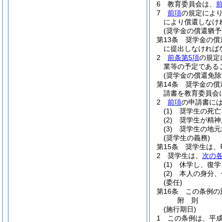
6
教育委員会は、
7
前項
の規定によ
により償還しなけ
(奨学金の償還猶予
第13条
奨学金の償
に提出しなければ
2
前条第5項
の規定
業等の予定である
(奨学金の償還免除
第14条
奨学金の償
請書を教育委員会
2
前項
の申請書に
(1)
奨学生の死亡
(2)
奨学生が精神
(3)
奨学生の地元
(奨学生の義務)
第15条
奨学生は、
2
奨学生は、
次の
(1)
休学し、復学
(2)
本人の身分、
(委任)
第16条
この条例の
附
則
(施行期日)
1
この条例は、平成