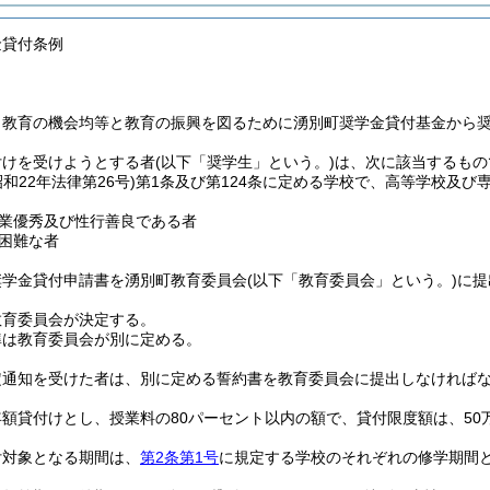
金貸付条例
、教育の機会均等と教育の振興を図るために湧別町奨学金貸付基金から
付けを受けようとする者
(以下「奨学生」という。)
は、次に該当するもの
昭和22年法律第26号)
第1条及び第124条に定める学校で、高等学校及
業優秀及び性行善良である者
困難な者
奨学金貸付申請書を湧別町教育委員会
(以下「教育委員会」という。)
に提
教育委員会が決定する。
準は教育委員会が別に定める。
定通知を受けた者は、別に定める誓約書を教育委員会に提出しなければ
額貸付けとし、授業料の80パーセント以内の額で、貸付限度額は、50
付対象となる期間は、
第2条第1号
に規定する学校のそれぞれの修学期間