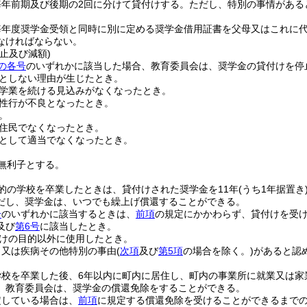
毎年前期及び後期の2回に分けて貸付けする。
ただし、特別の事情がある
毎年度奨学金受領と同時に別に定める奨学金借用証書を父母又はこれに
なければならない。
止及び減額)
の各号
のいずれかに該当した場合、教育委員会は、奨学金の貸付けを停
としない理由が生じたとき。
学業を続ける見込みがなくなったとき。
性行が不良となったとき。
。
住民でなくなったとき。
として適当でなくなったとき。
無利子とする。
的の学校を卒業したときは、貸付けされた奨学金を11年
(うち1年据置き
だし、奨学金は、いつでも繰上げ償還することができる。
号
のいずれかに該当するときは、
前項
の規定にかかわらず、貸付けを受
及び
第6号
に該当したとき。
けの目的以外に使用したとき。
、又は疾病その他特別の事由
(
次項
及び
第5項
の場合を除く。)
があると認
。
学校を卒業した後、6年以内に町内に居住し、町内の事業所に就業又は家
、教育委員会は、奨学金の償還免除をすることができる。
定している場合は、
前項
に規定する償還免除を受けることができるまで