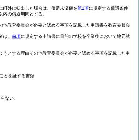
に町外に転出した場合は、償還未済額を
第1項
に規定する償還条件
年以内の償還期間とする。
の他教育委員会が必要と認める事項を記載した申請書を教育委員会
者は、
前項
に規定する申請書に目的の学校を卒業後において地元就
ようとする理由その他教育委員会が必要と認める事項を記載した申
ことを証する書類
ならない。