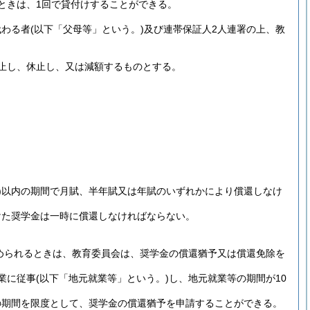
ときは、1回で貸付けすることができる。
代わる者
(以下「父母等」という。)
及び連帯保証人2人連署の上、教
止し、休止し、又は減額するものとする。
)
以内の期間で月賦、半年賦又は年賦のいずれかにより償還しなけ
けた奨学金は一時に償還しなければならない。
められるときは、教育委員会は、奨学金の償還猶予又は償還免除を
業に従事
(以下「地元就業等」という。)
し、地元就業等の期間が10
の期間を限度として、奨学金の償還猶予を申請することができる。