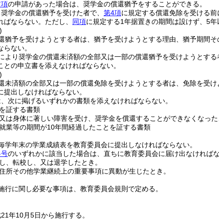
前項
の申請があった場合は、奨学金の償還猶予をすることができる。
り奨学金の償還猶予を受けた者で、
第4項
に規定する償還免除を受ける前
ればならない。
ただし、
同項
に規定する1年据置きの期間は設けず、5
)
還猶予を受けようとする者は、猶予を受けようとする理由、猶予期間そ
ならない。
により奨学金の償還未済額の全部又は一部の償還猶予を受けようとする
ことの申立書を添えなければならない。
)
還未済額の全部又は一部の償還免除を受けようとする者は、免除を受け
に提出しなければならない。
は、次に掲げるいずれかの書類を添えなければならない。
を証する書類
又は身体に著しい障害を受け、奨学金を償還することができなくなった
就業等の期間が10年間経過したことを証する書類
毎学年末の学業成績表を教育委員会に提出しなければならない。
各号
のいずれかに該当した場合は、直ちに教育委員会に届け出なければ
し、転校し、又は退学したとき。
住所その他学業継続上の重要事項に異動が生じたとき。
施行に関し必要な事項は、教育委員会規則で定める。
21年10月5日から施行する。