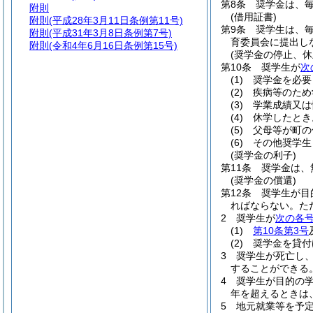
第8条
奨学金は、
附則
(借用証書)
附則
(平成28年3月11日条例第11号)
第9条
奨学生は、
附則
(平成31年3月8日条例第7号)
育委員会に提出し
附則
(令和4年6月16日条例第15号)
(奨学金の停止、休
第10条
奨学生が
次
(1)
奨学金を必要
(2)
疾病等のため
(3)
学業成績又は
(4)
休学したとき
(5)
父母等が町の
(6)
その他奨学生
(奨学金の利子)
第11条
奨学金は、
(奨学金の償還)
第12条
奨学生が目
ればならない。
た
2
奨学生が
次の各
(1)
第10条第3号
(2)
奨学金を貸付
3
奨学生が死亡し
することができる
4
奨学生が目的の
年を超えるときは
5
地元就業等を予