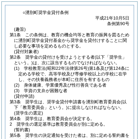
○湧別町奨学金貸付条例
平成21年10月5日
条例第90号
(趣旨)
第1条
この条例は、教育の機会均等と教育の振興を図るため
に湧別町奨学金貸付基金から奨学金を貸付けすることに関
し必要な事項を定めるものとする。
(貸付対象者)
第2条
奨学金の貸付けを受けようとする者
(以下「奨学生」
という。)
は、次に該当するものでなければならない。
(1)
学校教育法
(昭和22年法律第26号)
第1条及び第124条に
定める学校で、高等学校及び専修学校以上の学校に在学
し、その扶養義務者が本町に住所を有するもの
(2)
身体健康、学業優秀及び性行善良である者
(3)
学資の支弁が困難な者
(貸付申請)
第3条
奨学生は、奨学金貸付申請書を湧別町教育委員会
(以
下「教育委員会」という。)
に提出しなければならない。
(奨学生の選定)
第4条
奨学生は、教育委員会が決定する。
2
奨学生の選定基準は教育委員会が別に定める。
(誓約書)
第5条
奨学生の決定通知を受けた者は、別に定める誓約書を