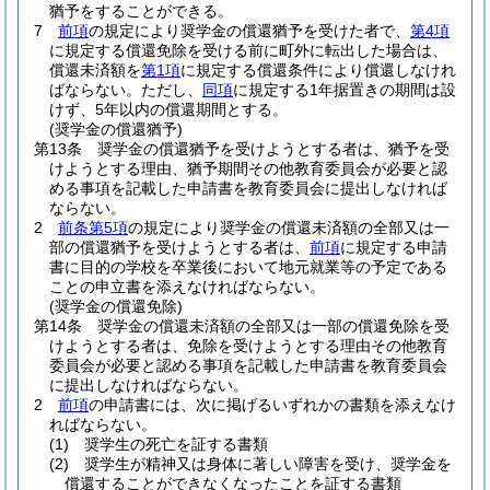
猶予をすることができる。
7
前項
の規定により奨学金の償還猶予を受けた者で、
第4項
に規定する償還免除を受ける前に町外に転出した場合は、
償還未済額を
第1項
に規定する償還条件により償還しなけれ
ばならない。
ただし、
同項
に規定する1年据置きの期間は設
けず、5年以内の償還期間とする。
(奨学金の償還猶予)
第13条
奨学金の償還猶予を受けようとする者は、猶予を受
けようとする理由、猶予期間その他教育委員会が必要と認
める事項を記載した申請書を教育委員会に提出しなければ
ならない。
2
前条第5項
の規定により奨学金の償還未済額の全部又は一
部の償還猶予を受けようとする者は、
前項
に規定する申請
書に目的の学校を卒業後において地元就業等の予定である
ことの申立書を添えなければならない。
(奨学金の償還免除)
第14条
奨学金の償還未済額の全部又は一部の償還免除を受
けようとする者は、免除を受けようとする理由その他教育
委員会が必要と認める事項を記載した申請書を教育委員会
に提出しなければならない。
2
前項
の申請書には、次に掲げるいずれかの書類を添えなけ
ればならない。
(1)
奨学生の死亡を証する書類
(2)
奨学生が精神又は身体に著しい障害を受け、奨学金を
償還することができなくなったことを証する書類