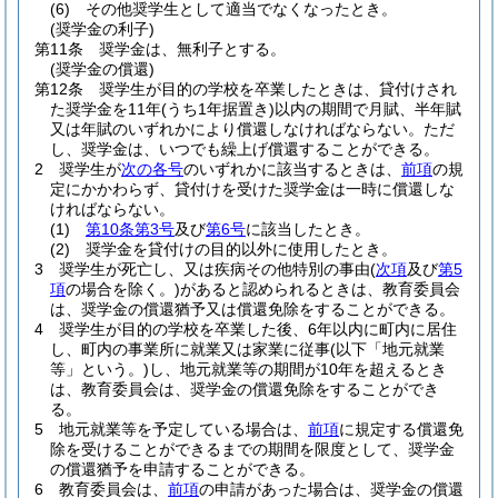
(6)
その他奨学生として適当でなくなったとき。
(奨学金の利子)
第11条
奨学金は、無利子とする。
(奨学金の償還)
第12条
奨学生が目的の学校を卒業したときは、貸付けされ
た奨学金を11年
(うち1年据置き)
以内の期間で月賦、半年賦
又は年賦のいずれかにより償還しなければならない。
ただ
し、奨学金は、いつでも繰上げ償還することができる。
2
奨学生が
次の各号
のいずれかに該当するときは、
前項
の規
定にかかわらず、貸付けを受けた奨学金は一時に償還しな
ければならない。
(1)
第10条第3号
及び
第6号
に該当したとき。
(2)
奨学金を貸付けの目的以外に使用したとき。
3
奨学生が死亡し、又は疾病その他特別の事由
(
次項
及び
第5
項
の場合を除く。)
があると認められるときは、教育委員会
は、奨学金の償還猶予又は償還免除をすることができる。
4
奨学生が目的の学校を卒業した後、6年以内に町内に居住
し、町内の事業所に就業又は家業に従事
(以下「地元就業
等」という。)
し、地元就業等の期間が10年を超えるとき
は、教育委員会は、奨学金の償還免除をすることができ
る。
5
地元就業等を予定している場合は、
前項
に規定する償還免
除を受けることができるまでの期間を限度として、奨学金
の償還猶予を申請することができる。
6
教育委員会は、
前項
の申請があった場合は、奨学金の償還