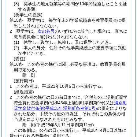
(3)
奨学生の地元就業等の期間が10年間経過したことを証
する書類
(奨学生の義務)
第15条
奨学生は、毎学年末の学業成績表を教育委員会に提
出しなければならない。
2
奨学生は、
次の各号
のいずれかに該当した場合は、直ちに
教育委員会に届け出なければならない。
(1)
休学し、復学し、転校し、又は退学したとき。
(2)
本人の身分、住所その他学業継続上の重要事項に異動
が生じたとき。
(委任)
第16条
この条例の施行に関し必要な事項は、教育委員会規
則で定める。
附
則
(施行期日)
1
この条例は、平成21年10月5日から施行する。
(経過措置)
2
この条例の施行の日の前日までに、合併前の上湧別町奨学
資金貸付基金条例
(昭和43年上湧別町条例第9号)
又は
湧別町
奨学金貸付条例
(平成15年湧別町条例第1号)
の規定によりな
された処分、手続その他の行為は、それぞれこの条例の相
当規定によりなされたものとみなす。
附
則
(平成28年3月11日
条例第11号)
この条例は、公布の日から施行し、平成28年4月1日以降に
貸付けられる奨学金に適用する。