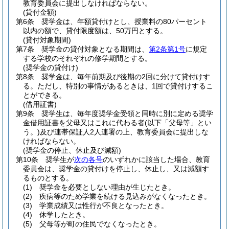
教育委員会に提出しなければならない。
(貸付金額)
第6条
奨学金は、年額貸付けとし、授業料の80パーセント
以内の額で、貸付限度額は、50万円とする。
(貸付対象期間)
第7条
奨学金の貸付対象となる期間は、
第2条第1号
に規定
する学校のそれぞれの修学期間とする。
(奨学金の貸付け)
第8条
奨学金は、毎年前期及び後期の2回に分けて貸付けす
る。
ただし、特別の事情があるときは、1回で貸付けするこ
とができる。
(借用証書)
第9条
奨学生は、毎年度奨学金受領と同時に別に定める奨学
金借用証書を父母又はこれに代わる者
(以下「父母等」とい
う。)
及び連帯保証人2人連署の上、教育委員会に提出しな
ければならない。
(奨学金の停止、休止及び減額)
第10条
奨学生が
次の各号
のいずれかに該当した場合、教育
委員会は、奨学金の貸付けを停止し、休止し、又は減額す
るものとする。
(1)
奨学金を必要としない理由が生じたとき。
(2)
疾病等のため学業を続ける見込みがなくなったとき。
(3)
学業成績又は性行が不良となったとき。
(4)
休学したとき。
(5)
父母等が町の住民でなくなったとき。