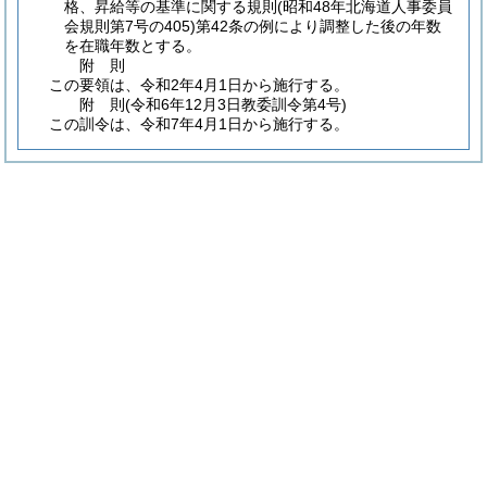
格、昇給等の基準に関する規則
(昭和48年北海道人事委員
会規則第7号の405)
第42条の例により調整した後の年数
を在職年数とする。
附
則
この要領は、令和2年4月1日から施行する。
附
則
(令和6年12月3日
教委訓令第4号)
この訓令は、令和7年4月1日から施行する。