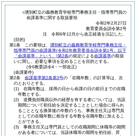
○湧別町立の義務教育学校専門事務主任・指導専門員の
命課基準に関する取扱要領
令和2年2月27日
教育委員会訓令第2号
注 令和6年12月から改正経過を注記した。
(目的)
第1条
この要領は、
湧別町立の義務教育学校専門事務主任・
指導専門員の命課基準
(令和2年教育委員会訓令第1号。以下
「命課基準」という。)
第2条
の規定による
命課基準
の取扱
いに関し、必要な事項を定めることを目的とする。
(令6教委訓令4・一部改正)
(命課要件)
第2条
命課基準第2条第3号
の「在職年数」の計算等は、次
のとおりとする。
(1)
在職年数は、採用の日から命課の日の前日までの在職
年数とする。
(2)
道費負担職員以外の経歴を有する者については、当該
期間について初任給を決定することとした場合に得られ
ることとなる換算後の年数のうち、事務主任又は専門員
としての在職年数に相当する年数を在職年数に加えるこ
とができる。
(3)
事務主任又は専門員としての在職期間に休職等の期間
がある者については、当該休職等の期間を初任給、昇