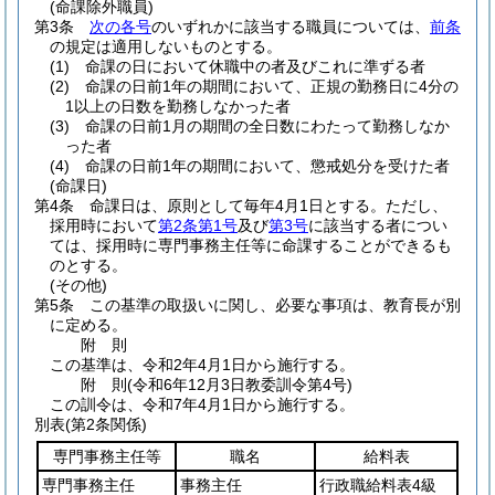
(命課除外職員)
第3条
次の各号
のいずれかに該当する職員については、
前条
の規定は適用しないものとする。
(1)
命課の日において休職中の者及びこれに準ずる者
(2)
命課の日前1年の期間において、正規の勤務日に4分の
1以上の日数を勤務しなかった者
(3)
命課の日前1月の期間の全日数にわたって勤務しなか
った者
(4)
命課の日前1年の期間において、懲戒処分を受けた者
(命課日)
第4条
命課日は、原則として毎年4月1日とする。
ただし、
採用時において
第2条第1号
及び
第3号
に該当する者につい
ては、採用時に専門事務主任等に命課することができるも
のとする。
(その他)
第5条
この基準の取扱いに関し、必要な事項は、教育長が別
に定める。
附
則
この基準は、令和2年4月1日から施行する。
附
則
(令和6年12月3日
教委訓令第4号)
この訓令は、令和7年4月1日から施行する。
別表
(第2条関係)
専門事務主任等
職名
給料表
専門事務主任
事務主任
行政職給料表4級