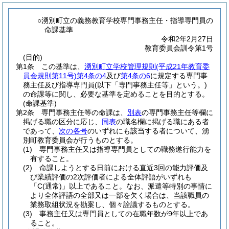
○湧別町立の義務教育学校専門事務主任・指導専門員の
命課基準
令和2年2月27日
教育委員会訓令第1号
(目的)
第1条
この基準は、
湧別町立学校管理規則
(平成21年教育委
員会規則第11号)
第4条の4
及び
第4条の6
に規定する専門事
務主任及び指導専門員
(以下「専門事務主任等」という。)
の命課等に関し、必要な基準を定めることを目的とする。
(命課基準)
第2条
専門事務主任等の命課は、
別表
の専門事務主任等欄に
掲げる職の区分に応じ、
同表
の職名欄に掲げる職にある者
であって、
次の各号
のいずれにも該当する者について、湧
別町教育委員会が行うものとする。
(1)
専門事務主任又は指導専門員としての職務遂行能力を
有すること。
(2)
命課しようとする日前における直近3回の能力評価及
び業績評価の2次評価者による全体評語がいずれも
「C
(通常)
」以上であること。
なお、派遣等特別の事情に
より全体評語の全部又は一部を欠く場合は、当該職員の
業務取組状況を勘案し、個々詮議するものとする。
(3)
事務主任又は専門員としての在職年数が9年以上であ
ること。