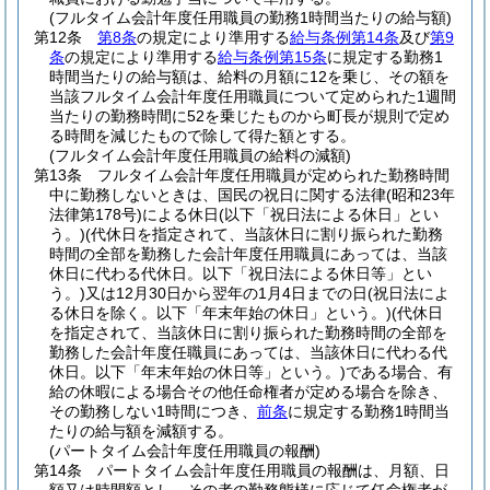
(フルタイム会計年度任用職員の勤務1時間当たりの給与額)
第12条
第8条
の規定により準用する
給与条例第14条
及び
第9
条
の規定により準用する
給与条例第15条
に規定する勤務1
時間当たりの給与額は、給料の月額に12を乗じ、その額を
当該フルタイム会計年度任用職員について定められた1週間
当たりの勤務時間に52を乗じたものから町長が規則で定め
る時間を減じたもので除して得た額とする。
(フルタイム会計年度任用職員の給料の減額)
第13条
フルタイム会計年度任用職員が定められた勤務時間
中に勤務しないときは、国民の祝日に関する法律
(昭和23年
法律第178号)
による休日
(以下「祝日法による休日」とい
う。)
(代休日を指定されて、当該休日に割り振られた勤務
時間の全部を勤務した会計年度任用職員にあっては、当該
休日に代わる代休日。以下「祝日法による休日等」とい
う。)
又は12月30日から翌年の1月4日までの日
(祝日法によ
る休日を除く。以下「年末年始の休日」という。)
(代休日
を指定されて、当該休日に割り振られた勤務時間の全部を
勤務した会計年度任職員にあっては、当該休日に代わる代
休日。以下「年末年始の休日等」という。)
である場合、有
給の休暇による場合その他任命権者が定める場合を除き、
その勤務しない1時間につき、
前条
に規定する勤務1時間当
たりの給与額を減額する。
(パートタイム会計年度任用職員の報酬)
第14条
パートタイム会計年度任用職員の報酬は、月額、日