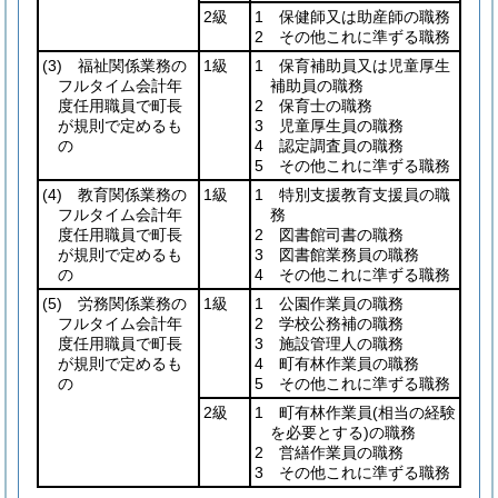
2級
1 保健師又は助産師の職務
2 その他これに準ずる職務
(3)
福祉関係業務の
1級
1 保育補助員又は児童厚生
フルタイム会計年
補助員の職務
度任用職員で町長
2 保育士の職務
が規則で定めるも
3 児童厚生員の職務
の
4 認定調査員の職務
5 その他これに準ずる職務
(4)
教育関係業務の
1級
1 特別支援教育支援員の職
フルタイム会計年
務
度任用職員で町長
2 図書館司書の職務
が規則で定めるも
3 図書館業務員の職務
の
4 その他これに準ずる職務
(5)
労務関係業務の
1級
1 公園作業員の職務
フルタイム会計年
2 学校公務補の職務
度任用職員で町長
3 施設管理人の職務
が規則で定めるも
4 町有林作業員の職務
の
5 その他これに準ずる職務
2級
1 町有林作業員
(相当の経験
を必要とする)
の職務
2 営繕作業員の職務
3 その他これに準ずる職務