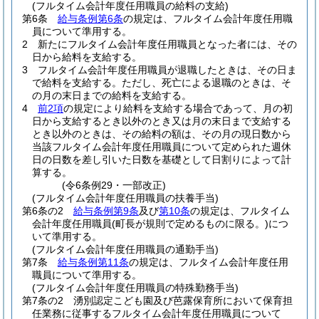
(フルタイム会計年度任用職員の給料の支給)
第6条
給与条例第6条
の規定は、フルタイム会計年度任用職
員について準用する。
2
新たにフルタイム会計年度任用職員となった者には、その
日から給料を支給する。
3
フルタイム会計年度任用職員が退職したときは、その日ま
で給料を支給する。
ただし、死亡による退職のときは、そ
の月の末日までの給料を支給する。
4
前2項
の規定により給料を支給する場合であって、月の初
日から支給するとき以外のとき又は月の末日まで支給する
とき以外のときは、その給料の額は、その月の現日数から
当該フルタイム会計年度任用職員について定められた週休
日の日数を差し引いた日数を基礎として日割りによって計
算する。
(令6条例29・一部改正)
(フルタイム会計年度任用職員の扶養手当)
第6条の2
給与条例第9条
及び
第10条
の規定は、フルタイム
会計年度任用職員
(町長が規則で定めるものに限る。)
につ
いて準用する。
(フルタイム会計年度任用職員の通勤手当)
第7条
給与条例第11条
の規定は、フルタイム会計年度任用
職員について準用する。
(フルタイム会計年度任用職員の特殊勤務手当)
第7条の2
湧別認定こども園及び芭露保育所において保育担
任業務に従事するフルタイム会計年度任用職員について