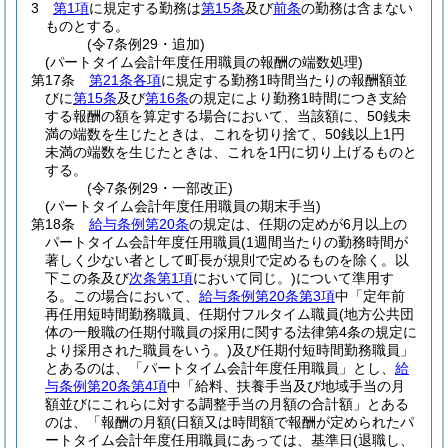
3
第1項
に規定する勤務は
第15条
及び
前条
の勤務は含まない
ものとする。
(令7条例29・追加)
(パートタイム会計年度任用職員の報酬の端数処理)
第17条
第21条各項
に規定する勤務1時間当たりの報酬額並
びに
第15条
及び
第16条
の規定により勤務1時間につき支給
する報酬の額を算定する場合において、当該額に、50銭未
満の端数を生じたときは、これを切り捨て、50銭以上1円
未満の端数を生じたときは、これを1円に切り上げるものと
する。
(令7条例29・一部改正)
(パートタイム会計年度任用職員の期末手当)
第18条
給与条例第20条
の規定は、任期の定めが6月以上の
パートタイム会計年度任用職員
(1週間当たりの勤務時間が
著しく少ない者として町長が規則で定めるものを除く。以
下この条及び
次条第1項
において同じ。)
について準用す
る。
この場合において、
給与条例第20条第3項
中「定年前
再任用短時間勤務職員、任期付フルタイム職員
(地方公共団
体の一般職の任期付職員の採用に関する法律第4条の規定に
より採用された職員をいう。)
及び任期付短時間勤務職員」
とあるのは、「パートタイム会計年度任用職員」とし、
給
与条例第20条第4項
中「給料、扶養手当及び地域手当の月
額並びにこれらに対する調整手当の月額の合計額」とある
のは、「報酬の月額
(日額又は時間額で報酬が定められたパ
ートタイム会計年度任用職員にあっては、基準日
(退職し、