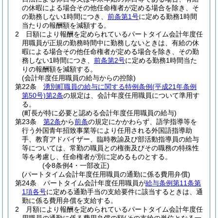
の休暇による場合その他任命権者が定める場合を除き、そ
の勤務しない1時間につき、
前条第1号
に定める勤務1時間
当たりの報酬額を減額する。
2
日額により報酬を定められているパートタイム会計年度任
用職員が正規の勤務時間中に勤務しないときは、有給の休
暇による場合その他任命権者が定める場合を除き、その勤
務しない1時間につき、
前条第2号
に定める勤務1時間当た
りの報酬額を減額する。
(会計年度任用職員の給与からの控除)
第22条
湧別町職員の給与に関する特例条例
(平成21年条例
第50号)
第2条
の規定は、会計年度任用職員について準用す
る。
(町長が特に必要と認める会計年度任用職員の給与)
第23条
第2条
から
前条
の規定にかかわらず、語学指導等を
行う外国青年招致事業等により任用される外国語指導助
手、教育アドバイザー、臨時教諭及び部活動指導員の給与
等については、常勤の職員との権衡及びその職務の特殊性
等を考慮し、任命権者が別に定めるものとする。
(令8条例4・一部改正)
(パートタイム会計年度任用職員の通勤に係る費用弁償)
第24条
パートタイム会計年度任用職員が
給与条例第11条第
1項各号
に定める通勤手当の支給要件に該当するときは、通
勤に係る費用弁償を支給する。
2
月額により報酬を定められているパートタイム会計年度任