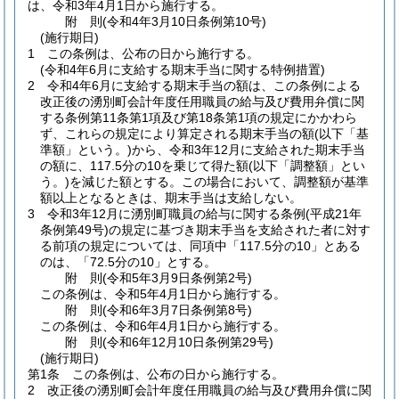
は、令和3年4月1日から施行する。
附
則
(令和4年3月10日
条例第10号)
(施行期日)
1
この条例は、公布の日から施行する。
(令和4年6月に支給する期末手当に関する特例措置)
2
令和4年6月に支給する期末手当の額は、この条例による
改正後の湧別町会計年度任用職員の給与及び費用弁償に関
する条例第11条第1項及び第18条第1項の規定にかかわら
ず、これらの規定により算定される期末手当の額
(以下「基
準額」という。)
から、令和3年12月に支給された期末手当
の額に、117.5分の10を乗じて得た額
(以下「調整額」とい
う。)
を減じた額とする。
この場合において、調整額が基準
額以上となるときは、期末手当は支給しない。
3
令和3年12月に湧別町職員の給与に関する条例
(平成21年
条例第49号)
の規定に基づき期末手当を支給された者に対す
る前項の規定については、同項中「117.5分の10」とある
のは、「72.5分の10」とする。
附
則
(令和5年3月9日
条例第2号)
この条例は、令和5年4月1日から施行する。
附
則
(令和6年3月7日
条例第8号)
この条例は、令和6年4月1日から施行する。
附
則
(令和6年12月10日
条例第29号)
(施行期日)
第1条
この条例は、公布の日から施行する。
2
改正後の湧別町会計年度任用職員の給与及び費用弁償に関