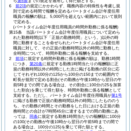
ら
第5条
までの規定を適用して得た額とする。
6
前2項
の規定にかかわらず、職務内容の特殊性を考慮し規
則で定める時間で報酬を定めるパートタイム会計年度任用
職員の報酬の額は、5,000円を超えない範囲内において規則
で定める。
(パートタイム会計年度任用職員の時間外勤務に係る報酬)
第15条
当該パートタイム会計年度任用職員について定めら
れた勤務時間
(以下「正規の勤務時間」という。)
以外の時
間に勤務することを命ぜられたパートタイム会計年度任用
職員に対して、その正規の勤務時間以外の時間に勤務した
全時間について、時間外勤務に係る報酬を支給する。
2
前項
に規定する時間外勤務に係る報酬の額は、勤務1時間
につき、
第20条
に規定する勤務1時間当たりの報酬額に正
規の勤務時間以外の時間にした次に掲げる勤務の区分に応
じてそれぞれ100分の125から100分の150までの範囲内で
町長が規則で定める割合
(その勤務が午後10時から翌日の午
前5時までの間である場合は、その割合に100分の25を加算
した割合)
を乗じて得た額を、時間外勤務に係る報酬として
支給する。
ただし、パートタイム会計年度任用職員が
第1号
に掲げる勤務で正規の勤務時間以外の時間にしたもののう
ち、その勤務の時間とその勤務をした日における正規の勤
務時間との合計が7時間45分に達するまでの間の勤務にあ
っては、
同条
に規定する勤務1時間当たりの報酬額に100分
の100
(その勤務が午後10時から翌日の午前5時までの間で
ある場合は、100分の125)
を乗じて得た額とする。