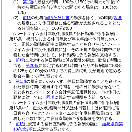
(1)
第1項
の勤務の時間 100分の150
(その時間が午後10
時から翌日の午前5時までの間である場合は、100分の
175)
(2)
前項
の勤務
(
同項ただし書
の勤務を除く。)
の時間
(
次条
の規定により休日勤務に係る報酬が支給されることとな
る時間を除く。)
100分の50
(パートタイム会計年度任用職員の休日勤務に係る報酬)
第16条
祝日法による休日等及び年末年始の休日等におい
て、正規の勤務時間中に勤務することを命ぜられたパート
タイム会計年度任用職員には、その正規の勤務時間中に勤
務した全時間に対して、休日勤務に係る報酬を支給する。
2
前項
に規定する休日勤務に係る報酬の額は、勤務1時間に
つき、
第20条
に規定する勤務1時間当たりの報酬額に100分
の125から100分の150までの範囲内で町長が規則で定める
割合を乗じて得た額とする。
3
第1項
の規定にかかわらず、休日に勤務することを命ぜら
れた勤務時間に相当する時間を、他の日に勤務させないこ
ととされたパートタイム会計年度任用職員の、その休日の
勤務に対しては、
同項
に規定する報酬を支給しない。
(パートタイム会計年度任用職員の宿日直勤務に係る報酬)
第16条の2
正規の勤務時間外又は休日若しくは休暇日に宿
日直を命ぜられたパートタイム会計年度任用職員には、勤
務した回数に対して宿日直勤務に係る報酬を支給する。
2
前項
に規定する宿日直勤務に係る報酬の額は、
給与条例第
18条第2項
に規定する額とする。