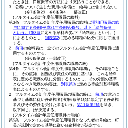
たときは、口座振替の方法により支払うことができる。
3
公務について生じた費用の弁償は、給与には含まれない。
(令7条例29・令8条例4・一部改正)
(フルタイム会計年度任用職員の給料)
第3条
フルタイム会計年度任用職員の給料は
湧別町職員の給
与に関する条例
(平成21年条例第49号。以下「給与条例」
という。)
第3条
に定める給料表
(以下「給料表」という。)
によるものとし、
別表第2
に定める職種の区分に応じて適用
する。
2
前項
の給料表は、全てのフルタイム会計年度任用職員に適
用するものとする。
(令6条例29・一部改正)
(フルタイム会計年度任用職員の職務の級)
第4条
フルタイム会計年度任用職員の職務は、その職種ごと
に、その複雑、困難及び責任の程度に基づき、これを給料
表に定める職務の級に分類するものとし、その分類の基準
となるべき職務の内容は、
別表第3
に定める等級別基準職務
表によるものとする。
2
フルタイム会計年度任用職員の職務の級は、
前項
の規定に
基づく基準に従い任命権者
(法第6条第1項に規定する任命権
者及びその委任を受けた者をいう。
第11条第2項
を除き、
以下同じ。)
が決定する。
(フルタイム会計年度任用職員の号給)
第5条
フルタイム会計年度任用職員となった者の号給は、町
長が規則で定める基準に従い任命権者が決定する。