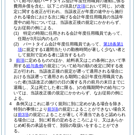
いて給与の額
(パートタイム会計年度任用職員の通勤に係る
費用弁償を含む。以下この項及び
次項
において同じ。)
の改
定に関する改正が行われ、当該改正が年度の途中から施行
される場合における次に掲げる会計年度任用職員の当該年
度中の給与については、当該改正後の規定にかかわらず、
なお従前の例による。
(1)
特定の時期に任用される会計年度任用職員であって、
任期が3月以内のもの
(2)
パートタイム会計年度任用職員であって、
第18条第1
項
に規定する1週間当たりの勤務時間が著しく少ない者と
して規則で定める者に該当するもの
3
前項
に定めるもののほか、給料表又はこの条例において準
用する
給与条例
の規定について給与の額の改定に関する改
正が行われ、当該改正後の規定が遡って適用される場合に
おける当該遡って適用される期間に会計年度任用職員であ
った者
(当該改正の施行の日の属する月の前月の末日までに
退職し、又は死亡した者に限る。)
の在職期間中の給与につ
いては、当該改正後の規定にかかわらず、なお従前の例に
よる。
4
条例又はこれに基づく規則に別に定めがある場合を除き、
特別の事情により
前3項
の規定によることができない場合又
は
前3項
の規定によることが著しく不適当であると認められ
る場合には、別に町長の定めるところにより、又はあらか
じめ町長の承認を得て、別段の取扱いをすることができ
る。