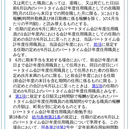
又は死亡した職員にあっては、退職し、又は死亡した日)
以
前6月以内のパートタイム会計年度任用職員としての在職期
間
(月の1日から末日までの間在職した月に限る。)
における
報酬
(時間外勤務及び休日勤務に係る報酬を除く。)
の1月当
たりの平均額)
」と読み替えるものとする。
2
任期の定めが6月に満たないパートタイム会計年度任用職
員の1会計年度内における会計年度任用職員としての任期の
定めの合計が6月以上に至ったときは、当該パートタイム会
計年度任用職員は、当該会計年度において、
前項
に規定す
る任期の定めが6月以上のパートタイム会計年度任用職員と
みなす。
3
6月に期末手当を支給する場合において、前会計年度の末
日まで会計年度任用職員として任用され、同日の翌日にパ
ートタイム会計年度任用職員として任用された者の任期の
定め
(6月未満のものに限る。)
と前会計年度における任期
(前会計年度の末日を含む期間の任用に係るものに限る。)
の定めとの合計が6月以上に至ったときは、
第1項
の任期の
定めが6月以上のパートタイム会計年度任用職員とみなす。
4
第1項
に規定する日額又は時間額で報酬が定められたパー
トタイム会計年度任用職員の在職期間が0である職員の報酬
の月額は、町長が別に定めるものとする。
(パートタイム会計年度任用職員の勤勉手当)
第18条の2
給与条例第21条
の規定は、任期の定めが6月以上
のパートタイム会計年度任用職員について準用する。
この
場合において、
同条第2項第2号
中「定年前再任用短時間勤