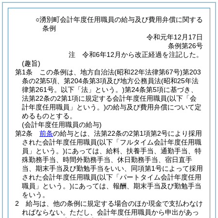
○湧別町会計年度任用職員の給与及び費用弁償に関する
条例
令和元年12月17日
条例第26号
注 令和6年12月から改正経過を注記した。
(趣旨)
第1条
この条例は、地方自治法
(昭和22年法律第67号)
第203
条の2第5項、第204条第3項及び地方公務員法
(昭和25年法
律第261号。以下「法」という。)
第24条第5項に基づき、
法第22条の2第1項に規定する会計年度任用職員
(以下「会
計年度任用職員」という。)
の給与及び費用弁償について定
めるものとする。
(会計年度任用職員の給与)
第2条
前条
の給与とは、法第22条の2第1項第2号により採用
された会計年度任用職員
(以下「フルタイム会計年度任用職
員」という。)
にあっては、給料、扶養手当、通勤手当、特
殊勤務手当、時間外勤務手当、休日勤務手当、宿日直手
当、期末手当及び勤勉手当をいい、同項第1号によって採用
された会計年度任用職員
(以下「パートタイム会計年度任用
職員」という。)
にあっては、報酬、期末手当及び勤勉手当
をいう。
2
給与は、他の条例に規定する場合のほか現金で支払わなけ
ればならない。
ただし、会計年度任用職員から申出があっ