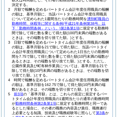
額又は時間額とし、その者の勤務態様に応じて任命権者が
決定する。
2
月額で報酬を定めるパートタイム会計年度任用職員の報酬
の額は、基準月額に、当該パートタイム会計年度任用職員
について定められた1週間当たりの勤務時間を
湧別町職員の
勤務時間、休暇等に関する条例
(平成21年条例第38号。以
下「勤務時間条例」という。)
第2条第1項
に規定する勤務時
間で除して得た数を乗じて得た額
(100円未満の端数がある
ときは、その端数を切り捨てた額。)
とする。
3
日額で報酬を定めるパートタイム会計年度任用職員の報酬
の額は、基準月額を21で除して得た額に、当該パートタイ
ム会計年度任用職員について定められた1日当たりの勤務時
間を7.75で除して得た数を乗じて得た額
(10円未満の端数が
あるときは、その端数を切り捨てた額。)
とする。
ただし、
公園作業員及び町有林作業員については、基準月額を21で
除して得た額
(10円未満の端数があるときは、その端数を切
り捨てた額。)
とする。
4
時間で報酬を定めるパートタイム会計年度任用職員の報酬
の額は、基準月額を162.75で除して得た額
(10円未満の端
数があるときは、その端数を切り捨てた額。)
とする。
5
前3項
の「基準月額」とは、これらの規定に規定するパー
トタイム会計年度任用職員の1週間当たりの通常の勤務時間
が
勤務時間条例第2条第1項
に規定する勤務時間と同一であ
るとした場合に、その者の職務の内容及び責任、職務遂行
上必要となる知識、技術及び職務経験等に照らして
第3条
か