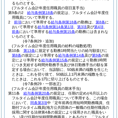
るものとする。
(フルタイム会計年度任用職員の宿日直手当)
第9条の2
給与条例第18条
の規定は、フルタイム会計年度任
用職員について準用する。
2
前項
において準用する
給与条例第18条
の勤務は、
第8条
に
おいて準用する
給与条例第14条第1項
、
第3項
及び
第4項
、
前条
において準用する
給与条例第15条
の勤務には含まれな
いものとする。
(令7条例29・追加)
(フルタイム会計年度任用職員の給料の端数処理)
第10条
第13条
に規定する勤務1時間当たりの給与額並びに
第8条
の規定により準用する
給与条例第14条
及び
第9条
の規
定により準用する
給与条例第15条
の規定により勤務1時間
につき支給する時間外勤務手当及び休日勤務手当の額を算
定する場合において、当該額に、50銭未満の端数を生じた
ときは、これを切り捨て、50銭以上1円未満の端数を生じ
たときは、これを1円に切り上げるものとする。
(令7条例29・一部改正)
(フルタイム会計年度任用職員の期末手当)
第11条
給与条例第20条
の規定は、任期の定めが6月以上の
フルタイム会計年度任用職員について準用する。
この場合
において、
同条第3項
中「定年前再任用短時間勤務職員、任
期付フルタイム職員
(地方公共団体の一般職の任期付職員の
採用に関する法律第4条の規定により採用された職員をい
う。)
及び任期付短時間勤務職員」とあるのは、「フルタイ