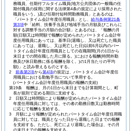
務職員、任期付フルタイム職員
(地方公共団体の一般職の任
期付職員の採用に関する法律第4条の規定により採用された
職員をいう。)
及び任期付短時間勤務職員」とあるのは、
「パートタイム会計年度任用職員」とし、
給与条例第21条
第3項
中「給料、扶養手当及び地域手当の月額及びこれらに
対する調整手当の月額の合計額」とあるのは、「報酬の月
額
(日額又は時間額で報酬が定められたパートタイム会計年
度任用職員にあっては、基準日
(退職し、又は死亡した職員
にあっては、退職し、又は死亡した日)
以前6月以内のパー
トタイム会計年度任用職員としての在職期間
(月の1日から
末日までの間在職した月に限る。)
における報酬
(時間外勤
務及び休日勤務に係る報酬を除く。)
の1月当たりの平均
額)
」と読み替えるものとする。
2
前条第2項
から
第4項
の規定は、パートタイム会計年度任
用職員における勤勉手当について準用する。
(パートタイム会計年度任用職員の報酬の支給)
第19条
報酬は、月の1日から末日までを計算期間とし、町
長が規則で定める期日に支給する。
2
日額又は時間額により報酬が定められたパートタイム会計
年度任用職員に対しては、その者の勤務日数又は勤務時間
に応じて報酬を支給する。
3
月額により報酬が定められたパートタイム会計年度任用職
員に対しては、職員となった日から退職した日までの報酬
を支給する。
ただし、死亡により退職した場合は、その月
の末日までの報酬を支給する。