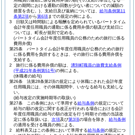
用職員の通勤に係る費用弁償の額
(その支給の単位となる一
定の期間における通勤の回数が少ない者についての減額の
措置を含む。)
、支給日及び返納については、
給与条例第11
条第2項
から
第6項
までの規定の例による。
3
日額又は時間額による報酬を定められているパートタイム
会計年度任用職員の通勤に係る費用弁償の額及び支給日に
ついては、町長が規則で定める。
(パートタイム会計年度任用職員の公務のための旅行に係る
費用弁償)
第25条
パートタイム会計年度任用職員が公務のための旅行
に係る費用を負担するときは、その旅行に係る費用弁償を
支給する。
2
旅行に係る費用弁償の額は、
湧別町職員の旅費支給条例
(平成21年条例第51号)
の例による。
(休職者の給与)
第26条
法第28条第2項の規定により休職にされた会計年度
任用職員には、その休職期間中、いかなる給与も支給しな
い。
(給与改定の実施時期等の取扱い)
第27条
この条例において準用する
給与条例
の規定について
給与の額の改定に関する改正が行われる場合における会計
年度任用職員の給与の額の改定を行う時期その他の当該改
定に係る取扱いは、
次項
及び
第3項
の場合を除き、
給与条例
の適用を受ける職員の例による。
2
給料表又はこの条例において準用する
給与条例
の規定につ