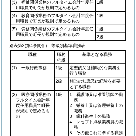
(3)
福祉関係業務のフルタイム会計年度任
1級
用職員で町長が規則で定めるもの
(4)
教育関係業務のフルタイム会計年度任
1級
用職員で町長が規則で定めるもの
(5)
労務関係業務のフルタイム会計年度任
1級
用職員で町長が規則で定めるもの
2級
別表第3
(第4条関係) 等級別基準職務表
職種
職務
基準となる職務
の級
(1)
一般行政事務
1級
定型的又は補助的な業務を
行う職務
2級
相当の知識又は経験を必要
とする職務
(2)
医療関係業務の
1級
1 看護師又は准看護師の職
フルタイム会計年
務
度任用職員で町長
2 栄養士又は管理栄養士の
が規則で定めるも
職務
の
3 歯科衛生士の職務
4 レセプト点検業務員の職
務
5 その他これに準ずる職務