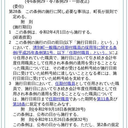
(令6条例29・令7条例29・一部改正)
(委任)
第28条
この条例の施行に関し必要な事項は、町長が規則で
定める。
附
則
(施行期日)
1
この条例は、令和2年4月1日から施行する。
(経過措置)
2
この条例の施行の日の前日
(以下「施行日前日」という。)
において、
湧別町一般職の任期付職員の採用等に関する条
例
(平成25年条例第1号。以下「任期付職員」という。)
によ
り任用されていた職員で、施行日において引き続き会計年
度任用職員として任用され本条例の適用を受けることとな
った職員については、その者が受ける給料号給が施行日前
日に受けていた給料号給に達しないこととなる者には、施
行日前日に受けていた給料号給を支給する。
3
施行日前日において、
任期付職員
として任用されていた職
員で、施行日において引き続き会計年度任用職員として任
用され本条例の適用を受けることとなった職員について
は、施行日前日まで
任期付職員
であった期間を
第11条
及び
第18条
に規定する任期とみなす。
附
則
(令和2年9月18日
条例第28号)
この条例は、公布の日から施行する。
附
則
(令和2年11月26日
条例第32号)
この条例は、公布の日から施行する。
ただし、第2条の規定