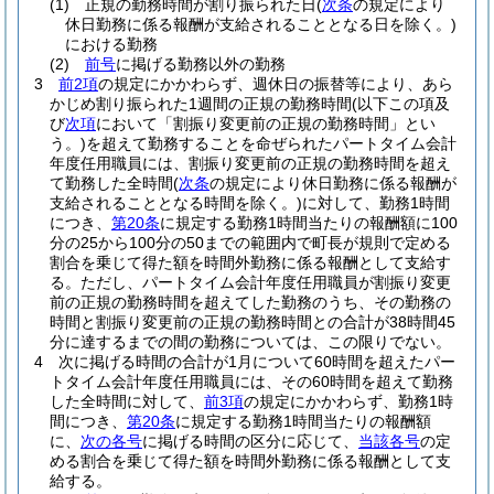
(1)
正規の勤務時間が割り振られた日
(
次条
の規定により
休日勤務に係る報酬が支給されることとなる日を除く。)
における勤務
(2)
前号
に掲げる勤務以外の勤務
3
前2項
の規定にかかわらず、週休日の振替等により、あら
かじめ割り振られた1週間の正規の勤務時間
(以下この項及
び
次項
において「割振り変更前の正規の勤務時間」とい
う。)
を超えて勤務することを命ぜられたパートタイム会計
年度任用職員には、割振り変更前の正規の勤務時間を超え
て勤務した全時間
(
次条
の規定により休日勤務に係る報酬が
支給されることとなる時間を除く。)
に対して、勤務1時間
につき、
第20条
に規定する勤務1時間当たりの報酬額に100
分の25から100分の50までの範囲内で町長が規則で定める
割合を乗じて得た額を時間外勤務に係る報酬として支給す
る。
ただし、パートタイム会計年度任用職員が割振り変更
前の正規の勤務時間を超えてした勤務のうち、その勤務の
時間と割振り変更前の正規の勤務時間との合計が38時間45
分に達するまでの間の勤務については、この限りでない。
4
次に掲げる時間の合計が1月について60時間を超えたパー
トタイム会計年度任用職員には、その60時間を超えて勤務
した全時間に対して、
前3項
の規定にかかわらず、勤務1時
間につき、
第20条
に規定する勤務1時間当たりの報酬額
に、
次の各号
に掲げる時間の区分に応じて、
当該各号
の定
める割合を乗じて得た額を時間外勤務に係る報酬として支
給する。