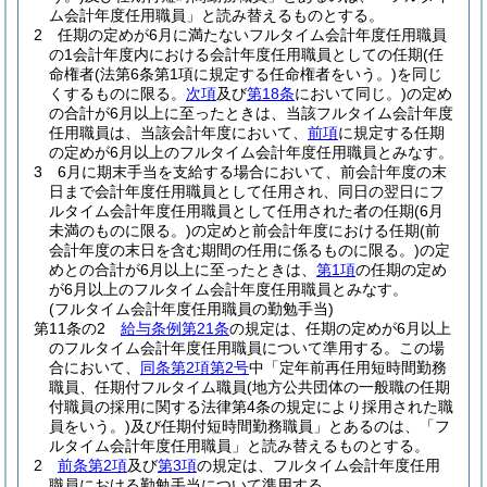
ム会計年度任用職員」と読み替えるものとする。
2
任期の定めが6月に満たないフルタイム会計年度任用職員
の1会計年度内における会計年度任用職員としての任期
(任
命権者
(法第6条第1項に規定する任命権者をいう。)
を同じ
くするものに限る。
次項
及び
第18条
において同じ。)
の定め
の合計が6月以上に至ったときは、当該フルタイム会計年度
任用職員は、当該会計年度において、
前項
に規定する任期
の定めが6月以上のフルタイム会計年度任用職員とみなす。
3
6月に期末手当を支給する場合において、前会計年度の末
日まで会計年度任用職員として任用され、同日の翌日にフ
ルタイム会計年度任用職員として任用された者の任期
(6月
未満のものに限る。)
の定めと前会計年度における任期
(前
会計年度の末日を含む期間の任用に係るものに限る。)
の定
めとの合計が6月以上に至ったときは、
第1項
の任期の定め
が6月以上のフルタイム会計年度任用職員とみなす。
(フルタイム会計年度任用職員の勤勉手当)
第11条の2
給与条例第21条
の規定は、任期の定めが6月以上
のフルタイム会計年度任用職員について準用する。
この場
合において、
同条第2項第2号
中「定年前再任用短時間勤務
職員、任期付フルタイム職員
(地方公共団体の一般職の任期
付職員の採用に関する法律第4条の規定により採用された職
員をいう。)
及び任期付短時間勤務職員」とあるのは、「フ
ルタイム会計年度任用職員」と読み替えるものとする。
2
前条第2項
及び
第3項
の規定は、フルタイム会計年度任用
職員における勤勉手当について準用する。