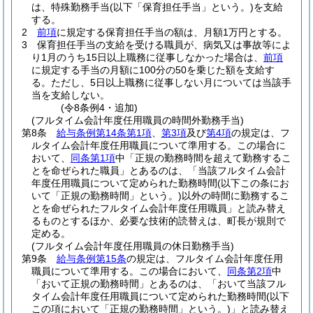
は、特殊勤務手当
(以下「保育担任手当」という。)
を支給
する。
2
前項
に規定する保育担任手当の額は、月額1万円とする。
3
保育担任手当の支給を受ける職員が、病気又は事故等によ
り1月のうち15日以上職務に従事しなかった場合は、
前項
に規定する手当の月額に100分の50を乗じた額を支給す
る。
ただし、5日以上職務に従事しない月については当該手
当を支給しない。
(令8条例4・追加)
(フルタイム会計年度任用職員の時間外勤務手当)
第8条
給与条例第14条第1項
、
第3項
及び
第4項
の規定は、フ
ルタイム会計年度任用職員について準用する。
この場合に
おいて、
同条第1項
中「正規の勤務時間を超えて勤務するこ
とを命ぜられた職員」とあるのは、「当該フルタイム会計
年度任用職員について定められた勤務時間
(以下この条にお
いて「正規の勤務時間」という。)
以外の時間に勤務するこ
とを命ぜられたフルタイム会計年度任用職員」と読み替え
るものとするほか、必要な技術的読替えは、町長が規則で
定める。
(フルタイム会計年度任用職員の休日勤務手当)
第9条
給与条例第15条
の規定は、フルタイム会計年度任用
職員について準用する。
この場合において、
同条第2項
中
「おいて正規の勤務時間」とあるのは、「おいて当該フル
タイム会計年度任用職員について定められた勤務時間
(以下
この項において「正規の勤務時間」という。)
」と読み替え