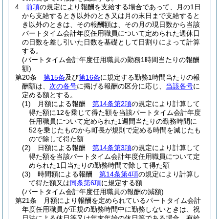
4
前項
の規定により報酬を支給する場合であって、月の1日
から支給するとき以外のとき又は月の末日まで支給すると
き以外のときは、その報酬額は、その月の現日数から当該
パートタイム会計年度任用職員について定められた週休日
の日数を差し引いた日数を基礎として日割りによって計算
する。
(パートタイム会計年度任用職員の勤務1時間当たりの報酬
額)
第20条
第15条
及び
第16条
に規定する勤務1時間当たりの報
酬額は、
次の各号
に掲げる報酬の区分に応じ、
当該各号
に
定める額とする。
(1)
月額による報酬
第14条第2項
の規定により計算して
得た額に12を乗じて得た額を当該パートタイム会計年度
任用職員について定められた1週間当たりの勤務時間に
52を乗じたものから町長が規則で定める時間を減じたも
ので除して得た額
(2)
日額による報酬
第14条第3項
の規定により計算して
得た額を当該パートタイム会計年度任用職員について定
められた1日当たりの勤務時間で除して得た額
(3)
時間額による報酬
第14条第4項
の規定により計算し
て得た額又は
同条第6項
に規定する額
(パートタイム会計年度任用職員の報酬の減額)
第21条
月額により報酬を定められているパートタイム会計
年度任用職員が正規の勤務時間中に勤務しないときは、祝
日法による休日等又は年末年始の休日等である場合、有給