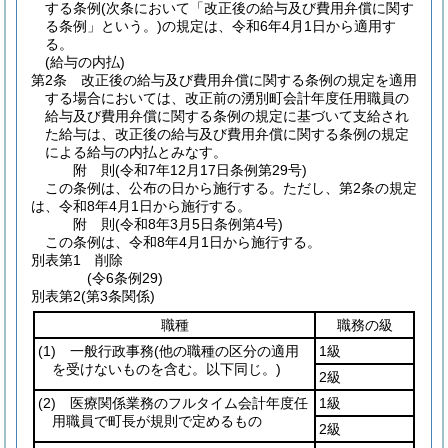
する条例
(次条において「改正後の給与及び費用弁償に関す
る条例」という。)
の規定は、令和6年4月1日から適用す
る。
(給与の内払)
第2条
改正後の給与及び費用弁償に関する条例の規定を適用
する場合においては、改正前の湧別町会計年度任用職員の
給与及び費用弁償に関する条例の規定に基づいて支給され
た給与は、改正後の給与及び費用弁償に関する条例の規定
による給与の内払とみなす。
附
則
(令和7年12月17日
条例第29号)
この条例は、公布の日から施行する。
ただし、第2条の規定
は、令和8年4月1日から施行する。
附
則
(令和8年3月5日
条例第4号)
この条例は、令和8年4月1日から施行する。
別表第1
削除
(令6条例29)
別表第2
(第3条関係)
職種
職務の級
(1)
一般行政事務
(他の職種の区分の適用
1級
を受けないものを含む。以下同じ。)
2級
(2)
医療関係業務のフルタイム会計年度任
1級
用職員で町長が規則で定めるもの
2級