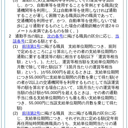
(3)
通勤のため交通機関等を利用してその運賃等を負担
し、かつ、自動車等を使用することを常例とする職員
(交
通機関等を利用し、又は自動車等を使用しなければ通勤
することが著しく困難である職員以外の職員であって、
交通機関を利用せず、かつ、自動車等を使用しないで徒
歩により通勤するものとした場合の通勤距離が片道2キロ
メートル未満であるものを除く。)
2
通勤手当の額は、
次の各号
に掲げる職員の区分に応じ、
当
該各号
に定める額とする。
(1)
前項第1号
に掲げる職員 支給単位期間につき、規則
で定めるところにより算出したその者の支給単位期間の
通勤に要する運賃等の額に相当する額
(以下「運賃等相当
額」という。)
。
ただし、運賃等相当額を支給単位期間の
月数で除して得た額
(以下「1箇月当たりの運賃等相当
額」という。)
が55,000円を超えるときは、支給単位期間
につき55,000円に支給単位期間の月数を乗じて得た額
(そ
の者が2以上の交通機関等を利用するものとして当該運賃
等の額を算出する場合において、1箇月当たりの運賃等相
当額の合計額が55,000円を超えるときは、その者の通勤
手当に係る支給単位期間のうち最も長い支給単位期間に
つき、55,000円に当該支給単位期間の月数を乗じて得た
額)
(2)
前項第2号
に掲げる職員 次に掲げる職員の区分に応
じ、支給単位期間につき、それぞれ次に定める額
(定年前
再任用短時間勤務職員のうち、支給単位期間当たりの通