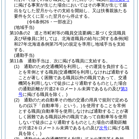
に掲げる事実が生じた場合においてはその事実が生じて届
出をなした翌月からその支給を開始し、又は扶養親族たる
要件を欠くに至った翌月から停止する。
(令6条例26・一部改正)
(地域手当)
第10条の2
道と市町村等の職員交流要綱に基づく交流職員
及び研修員に対しては、北海道職員の給与に関する条例
(昭
和27年北海道条例第75号)
の規定を準用し地域手当を支給
する。
(通勤手当)
第11条
通勤手当は、次に掲げる職員に支給する。
(1)
通勤のため交通機関を利用し、その運賃を負担するこ
とを常例とする職員
(交通機関を利用しなければ通勤する
ことが著しく困難である職員以外の職員であって、交通
機関を利用しないで徒歩により通勤するものとした場合
の通勤距離が片道2キロメートル未満であるもの及び
第3
号
に掲げる職員を除く。)
(2)
通勤のため自動車その他の交通の用具で規則で定める
もの
(以下「自動車等」という。)
を使用することを常例
とする職員
(自動車等を使用しなければ通勤することが著
しく困難である職員以外の職員であって自動車等を使用
しないで徒歩により通勤するものとした場合の通勤距離
が片道2キロメートル未満であるもの及び
次号
に掲げる職
員を除く。)