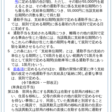
号
に定める額の合計額)
。
ただし、その額が55,000円を超
えるときは、その者の通勤手当に係る支給単位期間のう
ち最も長い支給単位期間につき、55,000円に当該支給単
位期間の月数を乗じて得た額
3
通勤手当は、支給単位期間
(規則で定める通勤手当にあっ
ては、規則で定める期間)
に係る最初の月の規則で定める日
に支給する。
4
通勤手当を支給される職員につき、離職その他の規則で定
める事由が生じた場合には、当該職員に支給単位期間のう
ちこれらの事由が生じた後の期間を考慮して規則で定める
額を返納させるものとする。
5
この条において「支給単位期間」とは、通勤手当の支給の
単位となる期間として6箇月を超えない範囲内で1箇月を単
位として規則で定める期間
(自動車等に係る通勤手当にあっ
ては、1箇月)
をいう。
6
前各項
に定めるもののほか、通勤の実情の変更に伴う支給
額の改定その他通勤手当の支給及び返納に関し必要な事項
は、規則で定める。
(令7条例26・一部改正)
(単身赴任手当)
第12条
部局を異にする異動又は在勤する部局の移転に伴
い、住居を移転し、父母の疾病その他の規則で定めるやむ
を得ない事情により、同居していた配偶者と別居すること
となった職員で、当該異動又は部局の移転の直前の住居か
ら当該異動又は部局の移転の直後に在勤する部局に通勤す