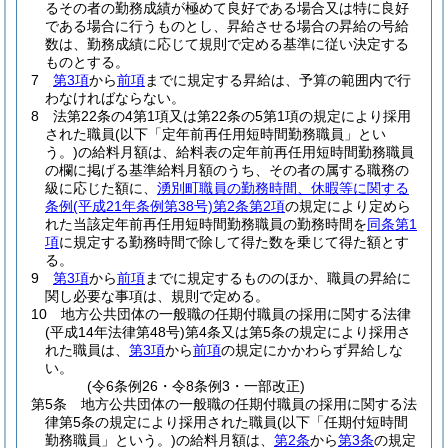
るその者の勤務成績が極めて良好である場合又は特に良好
である場合に行うものとし、昇給させる場合の昇給の号給
数は、勤務成績に応じて規則で定める基準に従い決定する
ものとする。
7
第3項
から
前項
までに規定する昇給は、予算の範囲内で行
わなければならない。
8
法第22条の4第1項又は第22条の5第1項の規定により採用
された職員
(以下「定年前再任用短時間勤務職員」とい
う。)
の給料月額は、給料表の定年前再任用短時間勤務職員
の欄に掲げる基準給料月額のうち、その者の属する職務の
級に応じた額に、
湧別町職員の勤務時間、休暇等に関する
条例
(平成21年条例第38号)
第2条第2項
の規定により定めら
れた当該定年前再任用短時間勤務職員の勤務時間を
同条第1
項
に規定する勤務時間で除して得た数を乗じて得た額とす
る。
9
第3項
から
前項
までに規定するもののほか、職員の昇給に
関し必要な事項は、規則で定める。
10
地方公共団体の一般職の任期付職員の採用に関する法律
(平成14年法律第48号)
第4条又は第5条の規定により採用さ
れた職員は、
第3項
から
前項
の規定にかかわらず昇給しな
い。
(令6条例26・令8条例3・一部改正)
第5条
地方公共団体の一般職の任期付職員の採用に関する法
律第5条の規定により採用された職員
(以下「任期付短時間
勤務職員」という。)
の給料月額は、
第2条
から
第3条
の規定