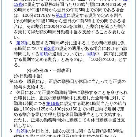
19条
に規定する勤務1時間当たりの給与額に100分の150
(そ
の時間が午後10時から翌日の午前5時までの間である場合
は、100分の175)
から
第1項
に規定する規則で定める割合
(その時間が午後10時から翌日の午前5時までの間である場
合は、その割合に100分の25を加算した割合)
を減じた割合
を乗じて得た額の時間外勤務手当を支給することを要しな
い。
6
第2項
に規定する7時間45分に達するまでの間の勤務に係
る時間について
前2項
の規定の適用がある場合における当該
時間に対する
前項
の適用については、
同項
中「第1項に規定
する規則で定める割合」とあるのは、「100分の100」とす
る。
(令6条例26・一部改正)
(休日勤務手当)
第15条
職員には、正規の勤務日が休日に当たっても正規の
給与を支給する。
2
休日において正規の勤務時間中に勤務することを命ぜられ
た職員には、正規の勤務時間中に勤務した全時間に対して
勤務1時間につき
第19条
に規定する勤務1時間当たりの給与
額に100分の125から100分の150までの範囲内で規則で定
める割合を乗じて得た額を休日勤務手当として支給する。
ただし、正規の勤務時間外に勤務しても休日勤務手当は支
給しない。
3
前2項
の休日とは、国民の祝日に関する法律
(昭和23年法
律第178号)
に規定する休日及び年末年始の休日をいう。