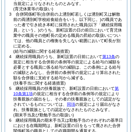
当規定によりなされたものとみなす。
(育児休業等の取扱い)
3
合併関係町等
(合併前の上湧別町若しくは湧別町又は解散
前の両湧別町学校給食組合をいう。以下同じ。)
の職員であ
った者で引き続き本町に採用された職員
(以下「継続採用職
員」という。)
のうち、新町設置の日の前日において育児休
業中の職員その他町長の定める職員の昇給の取扱いについ
ては、他の職員との権衡を失しない範囲において町長が別
に定める。
(給与の減額に関する経過措置)
4
継続採用職員のうち、新町設置の日前において
第13条
の
規定に相当する合併前の条例等の規定による給与の減額を
必要とする職員に係る給与の減額は、この条例による給与
の減額とみなし、合併前の条例等の規定により算出された
額を合併後に支給する給与から減ずる。
(扶養手当に関する経過措置)
5
継続採用職員の扶養親族で、新町設置の日前において
第
10条第1項
の規定に相当する合併前の条例等の規定により
扶養親族の届出をし、その者の扶養親族としての認定がな
されているものについては、
同項
の規定により届出がなさ
れ、扶養親族としての認定がなされたものとみなす。
(期末手当及び勤勉手当の取扱い)
6
継続採用職員の期末手当又は勤勉手当のそれぞれの基準日
における在職期間は、新町設置の日をもって廃された合併
関係町等の職員としての在職期間を通算する。