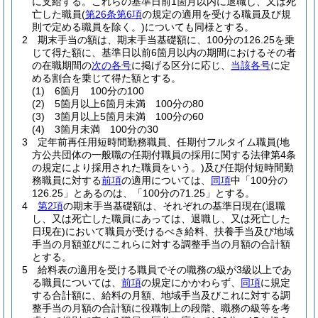
に支給する。
これらの基準日前1箇月以内に退職し、又は死
亡した職員
(
第26条第6項
の規定の適用を受ける職員及び規
則で定める職員を除く。)
についても同様とする。
2
期末手当の額は、期末手当基礎額に、100分の126.25を乗
じて得た額に、基準日以前6箇月以内の期間におけるその者
の在職期間の
次の各号
に掲げる区分に応じ、
当該各号
に定
める割合を乗じて得た額とする。
(1)
6箇月 100分の100
(2)
5箇月以上6箇月未満 100分の80
(3)
3箇月以上5箇月未満 100分の60
(4)
3箇月未満 100分の30
3
定年前再任用短時間勤務職員、任期付フルタイム職員
(地
方公共団体の一般職の任期付職員の採用に関する法律第4条
の規定により採用された職員をいう。)
及び任期付短時間勤
務職員に対する
前項
の適用については、
同項
中「100分の
126.25」とあるのは、「100分の71.25」とする。
4
第2項
の期末手当基礎額は、それぞれの基準日現在
(退職
し、又は死亡した職員にあっては、退職し、又は死亡した
日現在)
において職員が受けるべき給料、扶養手当及び地域
手当の月額並びにこれらに対する調整手当の月額の合計額
とする。
5
給料表の適用を受ける職員でその職務の級が3級以上であ
る職員については、
前項
の規定にかかわらず、
同項
に規定
する合計額に、給料の月額、地域手当及びこれに対する調
整手当の月額の合計額に役職制上の段階、職務の級等を考