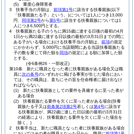
(5)
重度心身障害者
3
扶養手当の月額は、
前項第1号
に該当する扶養親族
(以下
「扶養親族たる子」という。)
については1人につき13,000
円、
同項第2号
から
第5号
に該当する扶養親族については1
人につき6,500円とする。
4
扶養親族たる子のうちに満15歳に達する日後の最初の4月
1日から満22歳に達する日以後の最初の3月31日までの間に
ある子がいる場合における扶養手当の月額は、
前項
の規定
にかかわらず、5,000円に当該期間にある当該扶養親族たる
子の数を乗じて得た額を
同項
の規定による額に加算した額
とする。
(令6条例26・一部改正)
第10条
新たに職員となった者に扶養親族がある場合又は職
員に
次の各号
のいずれかに掲げる事実が生じた場合におい
ては、その職員は、直ちにその旨を任命権者に届け出なけ
ればならない。
(1)
新たに扶養親族としての要件を具備するに至った者が
ある場合
(2)
扶養親族たる要件を欠くに至った者がある場合
(扶養
親族たる子又は
前条第2項第2号
若しくは
第4号
に該当す
る扶養親族が、満22歳に達した日以後の最初の3月31日
の経過により、扶養親族たる要件を欠くに至った場合を
除く。)
2
扶養手当は、新たに職員となった者に扶養親族がある場合
においてはその者が職員となった日から、職員に
前項第1号