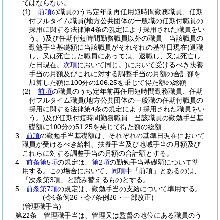
てはならない。
(1)
前項
の職員のうち定年前再任用短時間勤務職員、任期
付フルタイム職員
(地方公共団体の一般職の任期付職員の
採用に関する法律第4条の規定により採用された職員をい
う。)
及び任期付短時間勤務職員以外の職員 当該職員の
勤勉手当基礎額に当該職員がそれぞれの基準日現在
(退職
し、又は死亡した職員にあっては、退職し、又は死亡し
た日現在。
次項
において同じ。)
において受けるべき扶養
手当の月額及びこれに対する調整手当の月額の合計額を
加算した額に100分の106.25を乗じて得た額の総額
(2)
前項
の職員のうち定年前再任用短時間勤務職員、任期
付フルタイム職員
(地方公共団体の一般職の任期付職員の
採用に関する法律第4条の規定により採用された職員をい
う。)
及び任期付短時間勤務職員 当該職員の勤勉手当基
礎額に100分の51.25を乗じて得た額の総額
3
前項
の勤勉手当基礎額は、それぞれの基準日現在において
職員が受けるべき給料、扶養手当及び地域手当の月額及び
これらに対する調整手当の月額の合計額とする。
4
前条第5項
の規定は、
第2項
の勤勉手当基礎額について準
用する。
この場合において、
同項
中「前項」とあるのは、
「次条第3項」と読み替えるものとする。
5
前条第7項
の規定は、勤勉手当の支給について準用する。
(令6条例26・令7条例26・一部改正)
(管理職手当)
第22条
管理職手当は、管理又は監督の地位にある職員のう