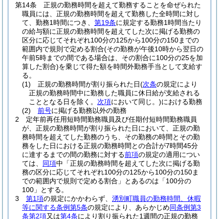
第14条
正規の勤務時間を超えて勤務することを命ぜられた
職員には、正規の勤務時間を超えて勤務した全時間に対し
て、勤務1時間につき、
第19条
に規定する勤務1時間当たり
の給与額に正規の勤務時間を超えてした次に掲げる勤務の
区分に応じてそれぞれ100分の125から100分の150までの
範囲内で規則で定める割合
(その勤務が午後10時から翌日の
午前5時までの間である場合は、その割合に100分の25を加
算した割合)
を乗じて得た額を時間外勤務手当として支給す
る。
(1)
正規の勤務時間が割り振られた日
(
次条
の規定により
正規の勤務時間中に勤務した職員に休日給が支給される
こととなる日を除く。
次項
において同じ。)
における勤務
(2)
前号
に掲げる勤務以外の勤務
2
定年前再任用短時間勤務職員及び任期付短時間勤務職員
が、正規の勤務時間が割り振られた日において、正規の勤
務時間を超えてした勤務のうち、その勤務の時間とその勤
務をした日における正規の勤務時間との合計が7時間45分
に達するまでの間の勤務に対する
前項
の規定の適用につい
ては、
同項
中「正規の勤務時間を超えてした次に掲げる勤
務の区分に応じてそれぞれ100分の125から100分の150ま
での範囲内で規則で定める割合」とあるのは「100分の
100」とする。
3
第1項
の規定にかかわらず、
湧別町職員の勤務時間、休暇
等に関する条例第5条
の規定により、あらかじめ
同条例第3
条第2項
又は
第4条
により割り振られた1週間の正規の勤務