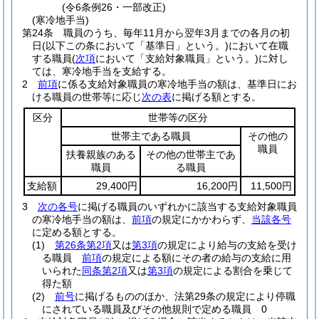
(令6条例26・一部改正)
(寒冷地手当)
第24条
職員のうち、毎年11月から翌年3月までの各月の初
日
(以下この条において「基準日」という。)
において在職
する職員
(
次項
において「支給対象職員」という。)
に対し
ては、寒冷地手当を支給する。
2
前項
に係る支給対象職員の寒冷地手当の額は、基準日にお
ける職員の世帯等に応じ
次の表
に掲げる額とする。
区分
世帯等の区分
世帯主である職員
その他の
職員
扶養親族のある
その他の世帯主であ
職員
る職員
支給額
29,400円
16,200円
11,500円
3
次の各号
に掲げる職員のいずれかに該当する支給対象職員
の寒冷地手当の額は、
前項
の規定にかかわらず、
当該各号
に定める額とする。
(1)
第26条第2項
又は
第3項
の規定により給与の支給を受け
る職員
前項
の規定による額にその者の給与の支給に用
いられた
同条第2項
又は
第3項
の規定による割合を乗じて
得た額
(2)
前号
に掲げるもののほか、法第29条の規定により停職
にされている職員及びその他規則で定める職員 0