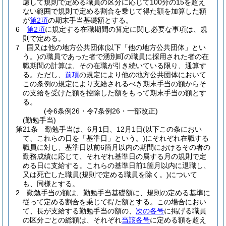
慮して規則で定める職員の区分に応じて100分の15を超え
ない範囲で規則で定める割合を乗じて得た額を加算した額
が
第2項
の期末手当基礎額とする。
6
第2項
に規定する在職期間の算定に関し必要な事項は、規
則で定める。
7
国又は他の地方公共団体
(以下「他の地方公共団体」とい
う。)
の職員であった者で湧別町の職員に採用された者の在
職期間の計算は、その在職が引き続いている限り、通算す
る。
ただし、
前項
の規定により他の地方公共団体において
この条例の規定により支給されるべき期末手当の額からそ
の支給を受けた額を控除した額をもって期末手当の額とす
る。
(令6条例26・令7条例26・一部改正)
(勤勉手当)
第21条
勤勉手当は、6月1日、12月1日
(以下この条におい
て、これらの日を「基準日」という。)
にそれぞれ在職する
職員に対し、基準日以前6箇月以内の期間におけるその者の
勤務成績に応じて、それぞれ基準日の属する月の規則で定
める日に支給する。
これらの基準日前1箇月以内に退職し、
又は死亡した職員
(規則で定める職員を除く。)
について
も、同様とする。
2
勤勉手当の額は、勤勉手当基礎額に、規則の定める基準に
従って定める割合を乗じて得た額とする。
この場合におい
て、長が支給する勤勉手当の額の、
次の各号
に掲げる職員
の区分ごとの総額は、それぞれ
当該各号
に定める額を超え