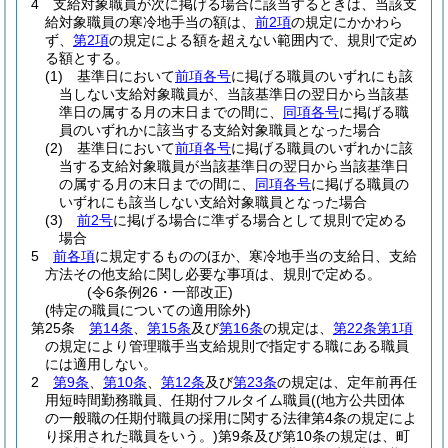
4
支給対象職員が次に掲げる場合に該当するときは、当該支
給対象職員の寒冷地手当の額は、
前2項
の規定にかかわら
ず、
第2項
の規定による額を超えない範囲内で、規則で定め
る額とする。
(1)
基準日において
前項各号
に掲げる職員のいずれにも該
当しない支給対象職員が、当該基準日の翌日から当該基
準日の属する月の末日までの間に、
同項各号
に掲げる職
員のいずれかに該当する支給対象職員となった場合
(2)
基準日において
前項各号
に掲げる職員のいずれかに該
当する支給対象職員が当該基準日の翌日から当該基準日
の属する月の末日までの間に、
同項各号
に掲げる職員の
いずれにも該当しない支給対象職員となった場合
(3)
前2号
に掲げる場合に準ずる場合として規則で定める
場合
5
前各項
に規定するもののほか、寒冷地手当の支給日、支給
方法その他支給に関し必要な事項は、規則で定める。
(令6条例26・一部改正)
(特定の職員についての適用除外)
第25条
第14条
、
第15条
及び
第16条
の規定は、
第22条第1項
の規定により管理職手当支給規則で指定する職にある職員
には適用しない。
2
第9条
、
第10条
、
第12条
及び
第23条
の規定は、定年前再任
用短時間勤務職員、任期付フルタイム職員
(
(地方公共団体
の一般職の任期付職員の採用に関する法律第4条の規定によ
り採用された職員をいう。)
第9条及び第10条の規定は、町