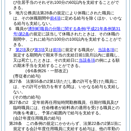
び住居手当のそれぞれ100分の60以内を支給することがで
きる。
5
地方公務員法第28条の規定により休職にされた職員に
は、その休職期間中
前4項
に定める給与を除くほか、いかな
る給与も支給しない。
6
職員が
湧別町職員の分限に関する条例
(平成21年条例第31
号)
第2条
の規定に該当して休職されたときは、その休職の
期間中、これに給与の100分の100以内を支給することがで
きる。
7
第2項
及び
第3項
又は
前項
に規定する職員が、
当該各項
に
規定する期間内で期末手当の支給日前1箇月以内に退職し、
又は死亡したときは、その支給日に
当該各項
の例による額
の期末手当を支給することができる。
(令6条例26・一部改正)
(専従者の給与)
第27条
法第55条の2第1項ただし書の許可を受けた職員に
は、その許可が効力を有する間は、いかなる給与も支給し
ない。
(その他の給与)
第27条の2
定年前再任用短時間勤務職員、任期付職員及び
臨時職員には、任命権者が給料表の適用を受ける職員との
均衡を考慮し、予算の範囲内で給与を支給する。
(会計年度任用職員の給与)
第28条
この条例の規定にかかわらず、法第22条の2第1項に
規定する会計年度任用職員に支給する給与は、他の常勤の