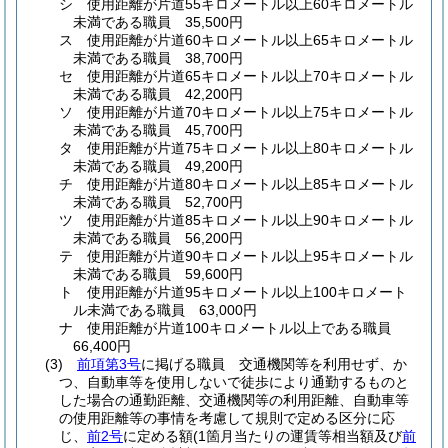
シ
使用距離が片道55キロメートル以上60キロメートル
未満である職員 35,500円
ス
使用距離が片道60キロメートル以上65キロメートル
未満である職員 38,700円
セ
使用距離が片道65キロメートル以上70キロメートル
未満である職員 42,200円
ソ
使用距離が片道70キロメートル以上75キロメートル
未満である職員 45,700円
タ
使用距離が片道75キロメートル以上80キロメートル
未満である職員 49,200円
チ
使用距離が片道80キロメートル以上85キロメートル
未満である職員 52,700円
ツ
使用距離が片道85キロメートル以上90キロメートル
未満である職員 56,200円
テ
使用距離が片道90キロメートル以上95キロメートル
未満である職員 59,600円
ト
使用距離が片道95キロメートル以上100キロメート
ル未満である職員 63,000円
ナ
使用距離が片道100キロメートル以上である職員
66,400円
(3)
前項第3号
に掲げる職員 交通機関等を利用せず、か
つ、自動車等を使用しないで徒歩により通勤するものと
した場合の通勤距離、交通機関等の利用距離、自動車等
の使用距離等の事情を考慮して規則で定める区分に応
じ、
前2号
に定める額
(1箇月当たりの運賃等相当額及び
前