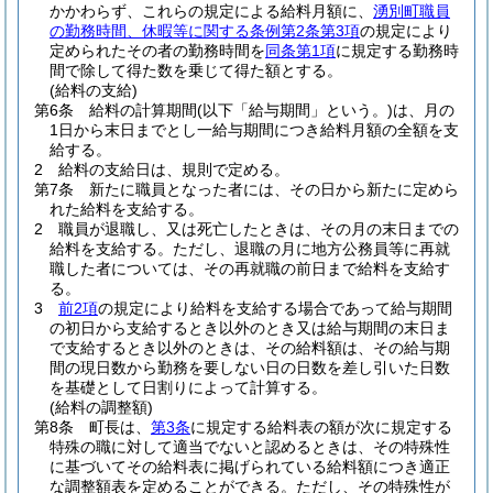
かかわらず、これらの規定による給料月額に、
湧別町職員
の勤務時間、休暇等に関する条例第2条第3項
の規定により
定められたその者の勤務時間を
同条第1項
に規定する勤務時
間で除して得た数を乗じて得た額とする。
(給料の支給)
第6条
給料の計算期間
(以下「給与期間」という。)
は、月の
1日から末日までとし一給与期間につき給料月額の全額を支
給する。
2
給料の支給日は、規則で定める。
第7条
新たに職員となった者には、その日から新たに定めら
れた給料を支給する。
2
職員が退職し、又は死亡したときは、その月の末日までの
給料を支給する。
ただし、退職の月に地方公務員等に再就
職した者については、その再就職の前日まで給料を支給す
る。
3
前2項
の規定により給料を支給する場合であって給与期間
の初日から支給するとき以外のとき又は給与期間の末日ま
で支給するとき以外のときは、その給料額は、その給与期
間の現日数から勤務を要しない日の日数を差し引いた日数
を基礎として日割りによって計算する。
(給料の調整額)
第8条
町長は、
第3条
に規定する給料表の額が次に規定する
特殊の職に対して適当でないと認めるときは、その特殊性
に基づいてその給料表に掲げられている給料額につき適正
な調整額表を定めることができる。
ただし、その特殊性が