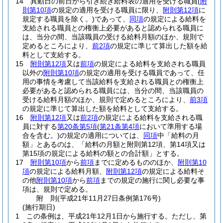
14
異動日の前日から引き続き給料表の適用を受ける職員
(
附
則第10項
の規定の適用を受ける職員に限り、
附則第12項
に
規定する職員を除く。)
であって、
同項
の規定による給料を
支給される職員との権衡上必要があると認められる職員に
は、当分の間、当該職員の受ける給料月額のほか、規則で
定めるところにより、
前2項
の規定に準じて算出した額を給
料として支給する。
15
附則第12項
又は
前項
の規定による給料を支給される職員
以外の
附則第10項
の規定の適用を受ける職員であって、任
用の事情を考慮して当該給料を支給される職員との権衡上
必要があると認められる職員には、当分の間、当該職員の
受ける給料月額のほか、規則で定めるところにより、
前3項
の規定に準じて算出した額を給料として支給する。
16
附則第12項
又は
前2項
の規定による給料を支給される職
員に対する
第20条第5項
(
第21条第4項
において準用する場
合を含む。)
の規定の適用については、
同項
中「給料の月
額」とあるのは、「給料の月額と附則第12項、第14項又は
第15項の規定による給料の額との合計額」とする。
17
附則第10項
から
前項
までに定めるもののほか、
附則第10
項
の規定による給料月額、
附則第12項
の規定による給料そ
の他
附則第10項
から
前項
までの規定の施行に関し必要な事
項は、規則で定める。
附
則
(平成21年11月27日
条例第176号)
(施行期日)
1
この条例は、平成21年12月1日から施行する。
ただし、第