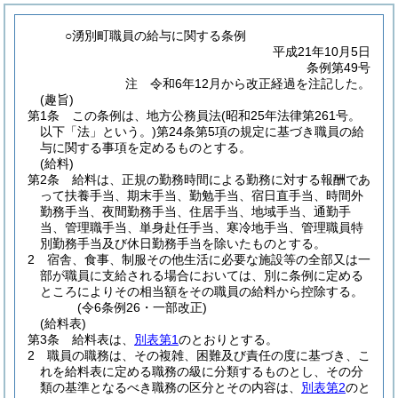
○湧別町職員の給与に関する条例
平成21年10月5日
条例第49号
注 令和6年12月から改正経過を注記した。
(趣旨)
第1条
この条例は、地方公務員法
(昭和25年法律第261号。
以下「法」という。)
第24条第5項の規定に基づき職員の給
与に関する事項を定めるものとする。
(給料)
第2条
給料は、正規の勤務時間による勤務に対する報酬であ
って扶養手当、期末手当、勤勉手当、宿日直手当、時間外
勤務手当、夜間勤務手当、住居手当、地域手当、通勤手
当、管理職手当、単身赴任手当、寒冷地手当、管理職員特
別勤務手当及び休日勤務手当を除いたものとする。
2
宿舎、食事、制服その他生活に必要な施設等の全部又は一
部が職員に支給される場合においては、別に条例に定める
ところによりその相当額をその職員の給料から控除する。
(令6条例26・一部改正)
(給料表)
第3条
給料表は、
別表第1
のとおりとする。
2
職員の職務は、その複雑、困難及び責任の度に基づき、こ
れを給料表に定める職務の級に分類するものとし、その分
類の基準となるべき職務の区分とその内容は、
別表第2
のと