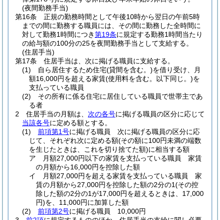
(夜間勤務手当)
第16条
正規の勤務時間として午後10時から翌日の午前5時
までの間に勤務する職員には、その間に勤務した全時間に
対して勤務1時間につき
第19条
に規定する勤務1時間当たり
の給与額の100分の25を夜間勤務手当として支給する。
(住居手当)
第17条
住居手当は、次に掲げる職員に支給する。
(1)
自ら居住するため住宅
(貸間を含む。)
を借り受け、月
額16,000円を超える家賃
(使用料を含む。以下同じ。)
を
支払っている職員
(2)
その所有に係る住宅に居住している職員で世帯主であ
る者
2
住居手当の月額は、
次の各号
に掲げる職員の区分に応じて
当該各号
に定める額とする。
(1)
前項第1号
に掲げる職員 次に掲げる職員の区分に応
じて、それぞれ次に定める額
(その額に100円未満の端数
を生じたときは、これを切り捨てた額)
に相当する額
ア
月額27,000円以下の家賃を支払っている職員 家賃
の月額から16,000円を控除した額
イ
月額27,000円を超える家賃を支払っている職員 家
賃の月額から27,000円を控除した額の2分の1
(その控
除した額の2分の1が17,000円を超えるときは、17,000
円)
を、11,000円に加算した額
(2)
前項第2号
に掲げる職員 10,000円