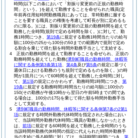
時間
(以下この条において「割振り変更前の正規の勤務時
間」という。)
を超えて勤務することを命ぜられた職員
(定
年前再任用短時間勤務職員にあっては、常時勤務に服する
ことを要する職員との権衡を考慮して町長が別に定めるも
のに限る。)
には、割振り変更前の正規の勤務時間を超えて
勤務した全時間
(規則で定める時間を除く。)
に対して、勤
務1時間につき、
第19条
に規定する勤務1時間当たりの給与
額に100分の25から100分の50までの範囲内で規則で定め
る割合を乗じて得た額を時間外勤務手当として支給する。
4
正規の勤務時間を超えて勤務することを命ぜられ、正規の
勤務時間を超えてした勤務
(
湧別町職員の勤務時間、休暇等
に関する条例第3条第1項
、
第4条
及び
第5条
の規定に基づく
週休日における勤務のうち規則で定めるものを除く。)
の時
間が1箇月について60時間を超えて勤務した全時間に対し
て、
第1項
の規定にかかわらず、勤務時間1時間につき、
第
19条
に規定する勤務時間1時間当たりの給与額に100分の
150
(その勤務が午後10時から翌日の午前5時までの間であ
る場合は、100分の175)
を乗じて得た額を時間外勤務手当
として支給する。
5
湧別町職員の勤務時間、休暇等に関する条例第7条の2第1
項
に規定する時間外勤務代休時間を指定された場合におい
て、当該時間外勤務代休時間に職員が勤務しなかったとき
は、
前項
に規定する60時間を超えて勤務した全時間のうち
当該時間外勤務代休時間の指定に代えられた時間外勤務手
当の支給に係る時間に対しては、当該時間1時間につき、
第