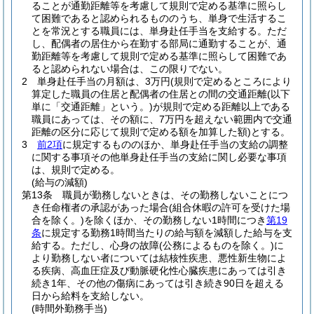
ることが通勤距離等を考慮して規則で定める基準に照らし
て困難であると認められるもののうち、単身で生活するこ
とを常況とする職員には、単身赴任手当を支給する。
ただ
し、配偶者の居住から在勤する部局に通勤することが、通
勤距離等を考慮して規則で定める基準に照らして困難であ
ると認められない場合は、この限りでない。
2
単身赴任手当の月額は、3万円
(規則で定めるところにより
算定した職員の住居と配偶者の住居との間の交通距離
(以下
単に「交通距離」という。)
が規則で定める距離以上である
職員にあっては、その額に、7万円を超えない範囲内で交通
距離の区分に応じて規則で定める額を加算した額)
とする。
3
前2項
に規定するもののほか、単身赴任手当の支給の調整
に関する事項その他単身赴任手当の支給に関し必要な事項
は、規則で定める。
(給与の減額)
第13条
職員が勤務しないときは、その勤務しないことにつ
き任命権者の承認があった場合
(組合休暇の許可を受けた場
合を除く。)
を除くほか、その勤務しない1時間につき
第19
条
に規定する勤務1時間当たりの給与額を減額した給与を支
給する。
ただし、心身の故障
(公務によるものを除く。)
に
より勤務しない者については結核性疾患、悪性新生物によ
る疾病、高血圧症及び動脈硬化性心臓疾患にあっては引き
続き1年、その他の傷病にあっては引き続き90日を超える
日から給料を支給しない。
(時間外勤務手当)