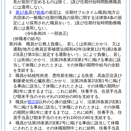
長が規則で定めるものは除く。)
及び任期付短時間勤務職員
には適用しない。
3
第17条
及び
前条
の規定は、任期付フルタイム職員
(地方公
共団体の一般職の任期付職員の採用に関する法律第4条の規
定により採用された職員をいう。)
及び任期付短時間勤務職
員には適用しない。
(令6条例26・一部改正)
(休職者の給与)
第26条
職員が公務上負傷し、若しくは疾病にかかり、又は
通勤
(地方公務員災害補償法
(昭和42年法律第121号)
第2条第
2項及び第3項に規定する通勤をいう。)
により負傷し、若し
くは疾病にかかり、法第28条第2項第1号に掲げる事由に該
当して休職にされたときは、その休職の期間中給与の全額
を支給する。
2
職員が結核性疾患、悪性新生物による疾患、高血圧症及び
動脈硬化性心臓疾患にかかり、法第28条第2項第1号に掲げ
る事由に該当して休職にされたときは、その休職の期間が
満2年に達するまでは、これに給料、扶養手当、住居手当及
び期末手当のそれぞれの100分の80を支給する。
3
職員が
前2項
以外の心身の故障により、法第28条第2項第1
号に掲げる事由に該当して休職にされたときは、その休職
の期間が満1年に達するまでは、これに給料、扶養手当、住
居手当及び期末手当のそれぞれ100分の80を支給する。
4
職員が法第28条第2項第2号に掲げる事由に該当して休職
にされたときは、その休職期間中これに給料、扶養手当及