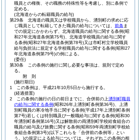
職員との権衡、その職務の特殊性等を考慮し、別に条例で
定める。
(北海道からの転籍職員の給与)
第29条
北海道の職員又は学校職員から、湧別町の求めに応
じ職員として転籍してきた職員の給与については、
前条
ま
での規定にかかわらず、北海道職員の給与に関する条例
(昭
和27年北海道条例第75号)
、北海道学校職員の給与に関す
る条例
(昭和27年北海道条例第78号)
又は市町村立学校職員
給与負担法に規定する学校職員の給与に関する条例
(昭和27
年北海道条例第79号)
の例による。
(委任)
第30条
この条例の施行に関し必要な事項は、規則で定め
る。
附
則
(施行期日)
1
この条例は、平成21年10月5日から施行する。
(経過措置)
2
この条例の施行の日の前日までに、合併前の上
湧別町職員
の給与に関する条例
(昭和26年上湧別町条例第36号)
、上湧
別町職員の寒冷地手当に関する条例
(平成17年上湧別町条例
第7号)
若しくは特別職及び一般職給与に関する条例
(昭和30
年湧別町条例第16号)
又は解散前の両湧別町学校給食組合の
職員の給与及び旅費に関する条例
(昭和59年両湧別町学校給
食組合条例第3号)
(以下これらを「合併前の条例等」とい
う。)
の規定による給与については、それぞれこの条例の相