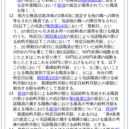
項
の規定により勤務している職員
(
同条例第2条
に規定す
る定年退職日において
前項
の規定が適用されていた職員
を除く。)
12
地方公務員法第28条の2第4項に規定する他の職への降任
等をされた職員であって、当該他の職への降任等をされた
日
(以下この項及び
附則第14項
において「異動日」とい
う。)
の前日から引き続き同一の給料表の適用を受ける職員
のうち、特定日に
附則第10項
の規定により当該職員の受け
る給料月額
(以下この項において「特定日給料月額」とい
う。)
が異動日の前日に当該職員が受けていた給料月額に
100分の70を乗じて得た額
(当該額に、50円未満の端数を生
じたときはこれを切り捨て、50円以上100円未満の端数を
生じたときはこれを100円に切り上げるものとする。以下
この項において「基礎給料月額」という。)
に達しないこと
となる職員
(規則で定める職員を除く。)
には、当分の間、
特定日以後、
附則第10項
の規定により当該職員の受ける給
料月額のほか、基礎給料月額と特定日給料月額との差額に
相当する額を給料として支給する。
13
前項
の規定による給料の額と当該給料を支給される職員
の受ける給料月額との合計額が
第4条第1項
の規定により当
該職員の属する職務の級における最高の号俸の給料月額を
超える場合における
前項
の規定の適用については、
同項
中
「基礎給料月額と特定日給料月額」とあるのは、「第4条第
1の規定により当該職員の属する職務の級における最高の号
俸の給料月額と当該職員の受ける給料月額」とする。