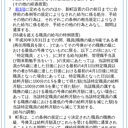
(その他の経過措置)
7
前3項
に定めるもののほか、新町設置の日の前日までに合
併前の条例等の規定によりなされた給与に係る処分、手続
その他の行為は、それぞれこの条例の相当規定によりなさ
れた給与に係る処分、手続その他の行為とみなし、期間は
通算する。
(55歳を超える職員の給与の特例措置)
8
平成30年3月31日までの間、職員
(職務の級が6級である者
(再任用職員を除く。)
であってその号俸がその職務の級に
おける最低の号俸でないものに限る。以下この項において
「特定職員」という。)
に対する給与
(給料、管理職手当及
び期末勤勉手当をいう。)
の支給にあたっては、当該特定職
員が55歳に達した日後における最初の4月1日
(特定職員以
外の者が55歳に達した日後における最初の4月1日後に特定
職員となった場合にあっては、特定職員となった日)
以後、
給料月額に100分の1.5を乗じて得た額
(当該特定職員の給料
月額に100分の98.5を乗じて得た額が、当該職員の属する
職務の級における最低の号俸の給料月額に達しない場合に
あっては、当該特定職員の給料月額から当該特定職員の属
する職務の級における最低の号俸の給料月額を減じた額)
を
当該特定職員の給料月額から減じて支給する。
(給与の調整)
9
町長は、この条例の規定により決定された職員の職務の
級、号俸又は給料月額及びこれらを受ける期間に通算され
ることとなる期間について、継続採用職員の間にそれぞれ