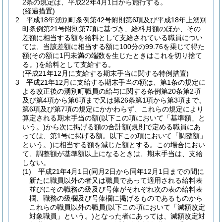
2条の規定は、平成22年4月1日から施行する。
(経過措置)
2
平成18年湧別町条例第42号附則第6項及び平成18年上湧別
町条例第21号附則第7項に基づき、給料月額のほか、その
差額に相当する額を給料として支給されている職員につい
ては、当該差額に相当する額に100分の99.76を乗じて得た
額
(その額に1円未満の端数を生じたときはこれを切り捨て
る。)
を給料として支給する。
(平成21年12月に支給する期末手当に関する特例措置)
3
平成21年12月に支給する期末手当の額は、第1条の規定に
よる改正後の湧別町職員の給与に関する条例第20条第2項
及び第4項から第6項まで又は第26条第1項から第3項まで、
第6項及び第7項の規定にかかわらず、これらの規定により
算定される期末手当の額
(以下この項において「基準額」と
いう。)
から次に掲げる額の合計額
(規則で定める職員にあ
っては、第1号に掲げる額。以下この項において「調整額」
という。)
に相当する額を減じた額とする。
この場合におい
て、調整額が基準額以上になるときは、期末手当は、支給
しない。
(1)
平成21年4月1日
(同月2日から同年12月1日までの間に
新たに職員以外の者又は職員であって適用される給料表
並びにその職務の級及び号俸がそれぞれ次の表の給料表
欄、職務の級欄及び号俸欄に掲げるものであるものから
これらの職員以外の職員
(以下この項において「減額改定
対象職員」という。)
となった者にあっては、減額改定対