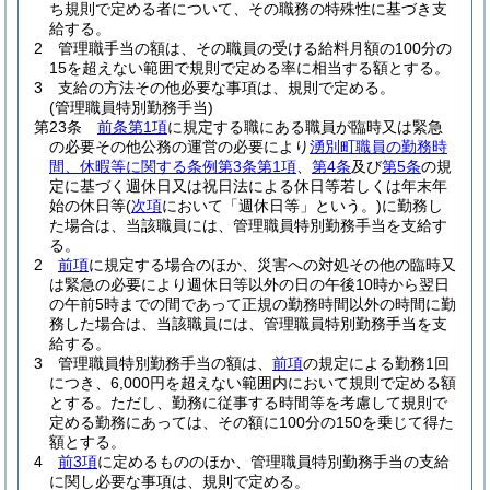
ち規則で定める者について、その職務の特殊性に基づき支
給する。
2
管理職手当の額は、その職員の受ける給料月額の100分の
15を超えない範囲で規則で定める率に相当する額とする。
3
支給の方法その他必要な事項は、規則で定める。
(管理職員特別勤務手当)
第23条
前条第1項
に規定する職にある職員が臨時又は緊急
の必要その他公務の運営の必要により
湧別町職員の勤務時
間、休暇等に関する条例第3条第1項
、
第4条
及び
第5条
の規
定に基づく週休日又は祝日法による休日等若しくは年末年
始の休日等
(
次項
において「週休日等」という。)
に勤務し
た場合は、当該職員には、管理職員特別勤務手当を支給す
る。
2
前項
に規定する場合のほか、災害への対処その他の臨時又
は緊急の必要により週休日等以外の日の午後10時から翌日
の午前5時までの間であって正規の勤務時間以外の時間に勤
務した場合は、当該職員には、管理職員特別勤務手当を支
給する。
3
管理職員特別勤務手当の額は、
前項
の規定による勤務1回
につき、6,000円を超えない範囲内において規則で定める額
とする。
ただし、勤務に従事する時間等を考慮して規則で
定める勤務にあっては、その額に100分の150を乗じて得た
額とする。
4
前3項
に定めるもののほか、管理職員特別勤務手当の支給
に関し必要な事項は、規則で定める。