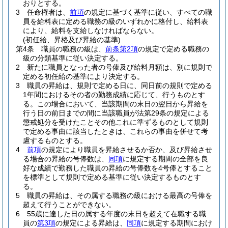
おりとする。
3
任命権者は、
前項
の規定に基づく基準に従い、すべての職
員を給料表に定める職務の級のいずれかに格付し、給料表
により、給料を支給しなければならない。
(初任給、昇格及び昇給の基準)
第4条
職員の職務の級は、
前条第2項
の規定で定める職務の
級の分類基準に従い決定する。
2
新たに職員となった者の号俸及び給料月額は、別に規則で
定める初任給の基準により決定する。
3
職員の昇給は、規則で定める日に、同日前の規則で定める
1年間におけるその者の勤務成績に応じて、行うものとす
る。
この場合において、当該期間の末日の翌日から昇給を
行う日の前日までの間に当該職員が法第29条の規定による
懲戒処分を受けたことその他これに準ずるものとして規則
で定める事由に該当したときは、これらの事由を併せて考
慮するものとする。
4
前項
の規定により職員を昇給させるか否か、及び昇給させ
る場合の昇給の号俸数は、
同項
に規定する期間の全部を良
好な成績で勤務した職員の昇給の号俸数を4号俸とすること
を標準として規則で定める基準に従い決定するものとす
る。
5
職員の昇給は、その属する職務の級における最高の号俸を
超えて行うことができない。
6
55歳に達した日の属する年度の末日を超えて在職する職
員の
第3項
の規定による昇給は、
同項
に規定する期間におけ