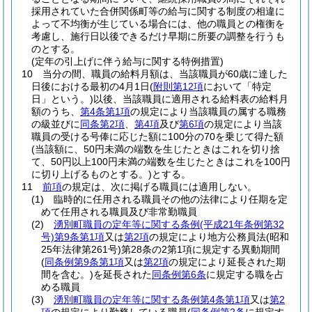
採用されていた合併関係町等の給与に関する制度の相違に
よって不均衡が生じている場合には、他の職員との権衡を
考慮し、施行日以後できるだけ早期に所要の調整を行うも
のとする。
(定年の引上げに伴う給与に関する特例措置)
10
当分の間、職員の給料月額は、当該職員が60歳に達した
日後における最初の4月1日
(
附則第12項
において「特定
日」という。)
以後、当該職員に適用される給料表の給料月
額のうち、
第4条第1項
の規定により当該職員の属する職務
の級並びに
同条第2項
、
第4項
及び
第6項
の規定により当該
職員の受ける号俸に応じた額に100分の70を乗じて得た額
(当該額に、50円未満の端数を生じたときはこれを切り捨
て、50円以上100円未満の端数を生じたときはこれを100円
に切り上げるものとする。)
とする。
11
前項
の規定は、次に掲げる職員には適用しない。
(1)
臨時的に任用される職員その他の法律により任期を定
めて任用される職員及び非常勤職員
(2)
湧別町職員の定年等に関する条例
(平成21年条例第32
号)
第9条第1項
又は
第2項
の規定により地方公務員法
(昭和
25年法律第261号)
第28条の2第1項に規定する異動期間
(
同条例第9条第1項
又は
第2項
の規定により延長された期
間を含む。)
を延長された
同条例第6条
に規定する職を占
める職員
(3)
湧別町職員の定年等に関する条例第4条第1項
又は
第2