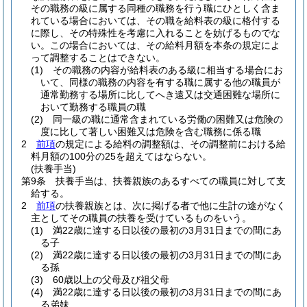
その職務の級に属する同種の職務を行う職にひとしく含ま
れている場合においては、その職を給料表の級に格付する
に際し、その特殊性を考慮に入れることを妨げるものでな
い。
この場合においては、その給料月額を本条の規定によ
って調整することはできない。
(1)
その職務の内容が給料表のある級に相当する場合にお
いて、同様の職務の内容を有する職に属する他の職員が
通常勤務する場所に比してへき遠又は交通困難な場所に
おいて勤務する職員の職
(2)
同一級の職に通常含まれている労働の困難又は危険の
度に比して著しい困難又は危険を含む職務に係る職
2
前項
の規定による給料の調整額は、その調整前における給
料月額の100分の25を超えてはならない。
(扶養手当)
第9条
扶養手当は、扶養親族のあるすべての職員に対して支
給する。
2
前項
の扶養親族とは、次に掲げる者で他に生計の途がなく
主としてその職員の扶養を受けているものをいう。
(1)
満22歳に達する日以後の最初の3月31日までの間にあ
る子
(2)
満22歳に達する日以後の最初の3月31日までの間にあ
る孫
(3)
60歳以上の父母及び祖父母
(4)
満22歳に達する日以後の最初の3月31日までの間にあ
る弟妹