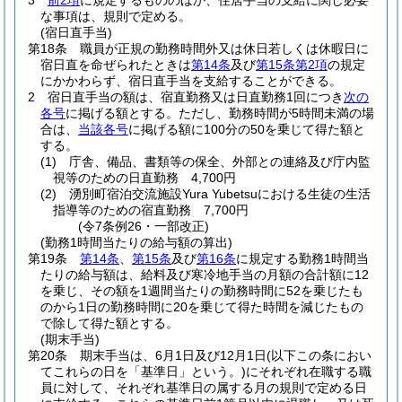
3
前2項
に規定するもののほか、住居手当の支給に関し必要
な事項は、規則で定める。
(宿日直手当)
第18条
職員が正規の勤務時間外又は休日若しくは休暇日に
宿日直を命ぜられたときは
第14条
及び
第15条第2項
の規定
にかかわらず、宿日直手当を支給することができる。
2
宿日直手当の額は、宿直勤務又は日直勤務1回につき
次の
各号
に掲げる額とする。
ただし、勤務時間が5時間未満の場
合は、
当該各号
に掲げる額に100分の50を乗じて得た額と
する。
(1)
庁舎、備品、書類等の保全、外部との連絡及び庁内監
視等のための日直勤務 4,700円
(2)
湧別町宿泊交流施設Yura Yubetsuにおける生徒の生活
指導等のための宿直勤務 7,700円
(令7条例26・一部改正)
(勤務1時間当たりの給与額の算出)
第19条
第14条
、
第15条
及び
第16条
に規定する勤務1時間当
たりの給与額は、給料及び寒冷地手当の月額の合計額に12
を乗じ、その額を1週間当たりの勤務時間に52を乗じたも
のから1日の勤務時間に20を乗じて得た時間を減じたもの
で除して得た額とする。
(期末手当)
第20条
期末手当は、6月1日及び12月1日
(以下この条におい
てこれらの日を「基準日」という。)
にそれぞれ在職する職
員に対して、それぞれ基準日の属する月の規則で定める日