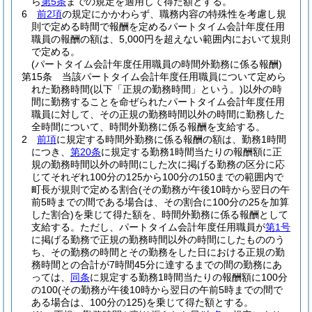
ら
第5条
までの規定を適用して得た額とする。
6
前2項
の規定にかかわらず、職務内容の特殊性を考慮し規
則で定める時間で報酬を定めるパートタイム会計年度任用
職員の報酬の額は、5,000円を超えない範囲内において規則
で定める。
(パートタイム会計年度任用職員の時間外勤務に係る報酬)
第15条
当該パートタイム会計年度任用職員について定めら
れた勤務時間
(以下「正規の勤務時間」という。)
以外の時
間に勤務することを命ぜられたパートタイム会計年度任用
職員に対して、その正規の勤務時間以外の時間に勤務した
全時間について、時間外勤務に係る報酬を支給する。
2
前項
に規定する時間外勤務に係る報酬の額は、勤務1時間
につき、
第20条
に規定する勤務1時間当たりの報酬額に正
規の勤務時間以外の時間にした次に掲げる勤務の区分に応
じてそれぞれ100分の125から100分の150までの範囲内で
町長が規則で定める割合
(その勤務が午後10時から翌日の午
前5時までの間である場合は、その割合に100分の25を加算
した割合)
を乗じて得た額を、時間外勤務に係る報酬として
支給する。
ただし、パートタイム会計年度任用職員が
第1号
に掲げる勤務で正規の勤務時間以外の時間にしたもののう
ち、その勤務の時間とその勤務をした日における正規の勤
務時間との合計が7時間45分に達するまでの間の勤務にあ
っては、
同条
に規定する勤務1時間当たりの報酬額に100分
の100
(その勤務が午後10時から翌日の午前5時までの間で
ある場合は、100分の125)
を乗じて得た額とする。