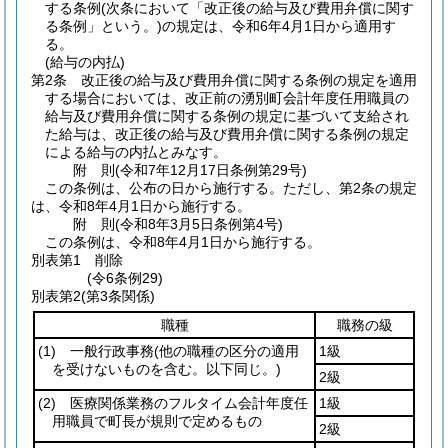
する条例
(次条において「改正後の給与及び費用弁償に関す
る条例」という。)
の規定は、令和6年4月1日から適用す
る。
(給与の内払)
第2条
改正後の給与及び費用弁償に関する条例の規定を適用
する場合においては、改正前の湧別町会計年度任用職員の
給与及び費用弁償に関する条例の規定に基づいて支給され
た給与は、改正後の給与及び費用弁償に関する条例の規定
による給与の内払とみなす。
附
則
(令和7年12月17日
条例第29号)
この条例は、公布の日から施行する。
ただし、第2条の規定
は、令和8年4月1日から施行する。
附
則
(令和8年3月5日
条例第4号)
この条例は、令和8年4月1日から施行する。
別表第1
削除
(令6条例29)
別表第2
(第3条関係)
職種
職務の級
(1)
一般行政事務
(他の職種の区分の適用
1級
を受けないものを含む。以下同じ。)
2級
(2)
医療関係業務のフルタイム会計年度任
1級
用職員で町長が規則で定めるもの
2級