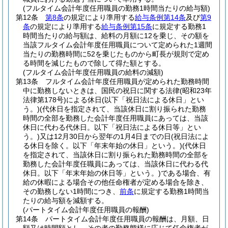
(フルタイム会計年度任用職員の勤務1時間当たりの給与額)
第12条
第8条
の規定により準用する
給与条例第14条
及び
第9
条
の規定により準用する
給与条例第15条
に規定する勤務1
時間当たりの給与額は、給料の月額に12を乗じ、その額を
当該フルタイム会計年度任用職員について定められた1週間
当たりの勤務時間に52を乗じたものから町長が規則で定め
る時間を減じたもので除して得た額とする。
(フルタイム会計年度任用職員の給料の減額)
第13条
フルタイム会計年度任用職員が定められた勤務時間
中に勤務しないときは、国民の祝日に関する法律
(昭和23年
法律第178号)
による休日
(以下「祝日法による休日」とい
う。)
(代休日を指定されて、当該休日に割り振られた勤務
時間の全部を勤務した会計年度任用職員にあっては、当該
休日に代わる代休日。以下「祝日法による休日等」とい
う。)
又は12月30日から翌年の1月4日までの日
(祝日法によ
る休日を除く。以下「年末年始の休日」という。)
(代休日
を指定されて、当該休日に割り振られた勤務時間の全部を
勤務した会計年度任職員にあっては、当該休日に代わる代
休日。以下「年末年始の休日等」という。)
である場合、有
給の休暇による場合その他任命権者が定める場合を除き、
その勤務しない1時間につき、
前条
に規定する勤務1時間当
たりの給与額を減額する。
(パートタイム会計年度任用職員の報酬)
第14条
パートタイム会計年度任用職員の報酬は、月額、日