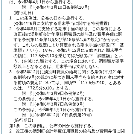
は、令和3年4月1日から施行する。
附
則
(令和4年3月10日
条例第10号)
(施行期日)
1
この条例は、公布の日から施行する。
(令和4年6月に支給する期末手当に関する特例措置)
2
令和4年6月に支給する期末手当の額は、この条例による
改正後の湧別町会計年度任用職員の給与及び費用弁償に関
する条例第11条第1項及び第18条第1項の規定にかかわら
ず、これらの規定により算定される期末手当の額
(以下「基
準額」という。)
から、令和3年12月に支給された期末手当
の額に、117.5分の10を乗じて得た額
(以下「調整額」とい
う。)
を減じた額とする。
この場合において、調整額が基準
額以上となるときは、期末手当は支給しない。
3
令和3年12月に湧別町職員の給与に関する条例
(平成21年
条例第49号)
の規定に基づき期末手当を支給された者に対す
る前項の規定については、同項中「117.5分の10」とある
のは、「72.5分の10」とする。
附
則
(令和5年3月9日
条例第2号)
この条例は、令和5年4月1日から施行する。
附
則
(令和6年3月7日
条例第8号)
この条例は、令和6年4月1日から施行する。
附
則
(令和6年12月10日
条例第29号)
(施行期日)
第1条
この条例は、公布の日から施行する。
2
改正後の湧別町会計年度任用職員の給与及び費用弁償に関