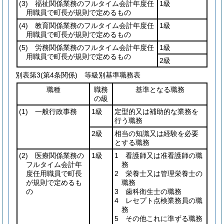
(3)
福祉関係業務のフルタイム会計年度任
1級
用職員で町長が規則で定めるもの
(4)
教育関係業務のフルタイム会計年度任
1級
用職員で町長が規則で定めるもの
(5)
労務関係業務のフルタイム会計年度任
1級
用職員で町長が規則で定めるもの
2級
別表第3
(第4条関係) 等級別基準職務表
職種
職務
基準となる職務
の級
(1)
一般行政事務
1級
定型的又は補助的な業務を
行う職務
2級
相当の知識又は経験を必要
とする職務
(2)
医療関係業務の
1級
1 看護師又は准看護師の職
フルタイム会計年
務
度任用職員で町長
2 栄養士又は管理栄養士の
が規則で定めるも
職務
の
3 歯科衛生士の職務
4 レセプト点検業務員の職
務
5 その他これに準ずる職務