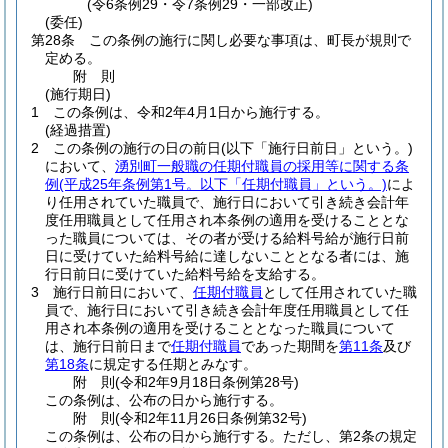
(令6条例29・令7条例29・一部改正)
(委任)
第28条
この条例の施行に関し必要な事項は、町長が規則で
定める。
附
則
(施行期日)
1
この条例は、令和2年4月1日から施行する。
(経過措置)
2
この条例の施行の日の前日
(以下「施行日前日」という。)
において、
湧別町一般職の任期付職員の採用等に関する条
例
(平成25年条例第1号。以下「任期付職員」という。)
によ
り任用されていた職員で、施行日において引き続き会計年
度任用職員として任用され本条例の適用を受けることとな
った職員については、その者が受ける給料号給が施行日前
日に受けていた給料号給に達しないこととなる者には、施
行日前日に受けていた給料号給を支給する。
3
施行日前日において、
任期付職員
として任用されていた職
員で、施行日において引き続き会計年度任用職員として任
用され本条例の適用を受けることとなった職員について
は、施行日前日まで
任期付職員
であった期間を
第11条
及び
第18条
に規定する任期とみなす。
附
則
(令和2年9月18日
条例第28号)
この条例は、公布の日から施行する。
附
則
(令和2年11月26日
条例第32号)
この条例は、公布の日から施行する。
ただし、第2条の規定