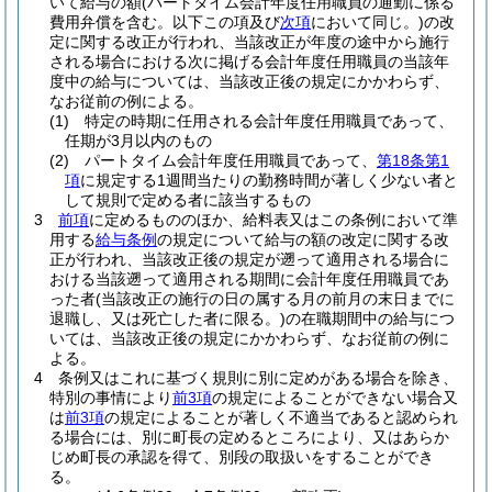
いて給与の額
(パートタイム会計年度任用職員の通勤に係る
費用弁償を含む。以下この項及び
次項
において同じ。)
の改
定に関する改正が行われ、当該改正が年度の途中から施行
される場合における次に掲げる会計年度任用職員の当該年
度中の給与については、当該改正後の規定にかかわらず、
なお従前の例による。
(1)
特定の時期に任用される会計年度任用職員であって、
任期が3月以内のもの
(2)
パートタイム会計年度任用職員であって、
第18条第1
項
に規定する1週間当たりの勤務時間が著しく少ない者と
して規則で定める者に該当するもの
3
前項
に定めるもののほか、給料表又はこの条例において準
用する
給与条例
の規定について給与の額の改定に関する改
正が行われ、当該改正後の規定が遡って適用される場合に
おける当該遡って適用される期間に会計年度任用職員であ
った者
(当該改正の施行の日の属する月の前月の末日までに
退職し、又は死亡した者に限る。)
の在職期間中の給与につ
いては、当該改正後の規定にかかわらず、なお従前の例に
よる。
4
条例又はこれに基づく規則に別に定めがある場合を除き、
特別の事情により
前3項
の規定によることができない場合又
は
前3項
の規定によることが著しく不適当であると認められ
る場合には、別に町長の定めるところにより、又はあらか
じめ町長の承認を得て、別段の取扱いをすることができ
る。