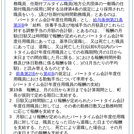
務職員、任期付フルタイム職員
(地方公共団体の一般職の任
期付職員の採用に関する法律第4条の規定により採用された
職員をいう。)
及び任期付短時間勤務職員」とあるのは、
「パートタイム会計年度任用職員」とし、
給与条例第21条
第3項
中「給料、扶養手当及び地域手当の月額及びこれらに
対する調整手当の月額の合計額」とあるのは、「報酬の月
額
(日額又は時間額で報酬が定められたパートタイム会計年
度任用職員にあっては、基準日
(退職し、又は死亡した職員
にあっては、退職し、又は死亡した日)
以前6月以内のパー
トタイム会計年度任用職員としての在職期間
(月の1日から
末日までの間在職した月に限る。)
における報酬
(時間外勤
務及び休日勤務に係る報酬を除く。)
の1月当たりの平均
額)
」と読み替えるものとする。
2
前条第2項
から
第4項
の規定は、パートタイム会計年度任
用職員における勤勉手当について準用する。
(パートタイム会計年度任用職員の報酬の支給)
第19条
報酬は、月の1日から末日までを計算期間とし、町
長が規則で定める期日に支給する。
2
日額又は時間額により報酬が定められたパートタイム会計
年度任用職員に対しては、その者の勤務日数又は勤務時間
に応じて報酬を支給する。
3
月額により報酬が定められたパートタイム会計年度任用職
員に対しては、職員となった日から退職した日までの報酬
を支給する。
ただし、死亡により退職した場合は、その月
の末日までの報酬を支給する。