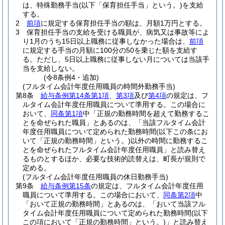
は、特殊勤務手当
(以下「保育担任手当」という。)
を支給
する。
2
前項
に規定する保育担任手当の額は、月額1万円とする。
3
保育担任手当の支給を受ける職員が、病気又は事故等によ
り1月のうち15日以上職務に従事しなかった場合は、
前項
に規定する手当の月額に100分の50を乗じた額を支給す
る。
ただし、5日以上職務に従事しない月については当該手
当を支給しない。
(令8条例4・追加)
(フルタイム会計年度任用職員の時間外勤務手当)
第8条
給与条例第14条第1項
、
第3項
及び
第4項
の規定は、フ
ルタイム会計年度任用職員について準用する。
この場合に
おいて、
同条第1項
中「正規の勤務時間を超えて勤務するこ
とを命ぜられた職員」とあるのは、「当該フルタイム会計
年度任用職員について定められた勤務時間
(以下この条にお
いて「正規の勤務時間」という。)
以外の時間に勤務するこ
とを命ぜられたフルタイム会計年度任用職員」と読み替え
るものとするほか、必要な技術的読替えは、町長が規則で
定める。
(フルタイム会計年度任用職員の休日勤務手当)
第9条
給与条例第15条
の規定は、フルタイム会計年度任用
職員について準用する。
この場合において、
同条第2項
中
「おいて正規の勤務時間」とあるのは、「おいて当該フル
タイム会計年度任用職員について定められた勤務時間
(以下
この項において「正規の勤務時間」という。)
」と読み替え