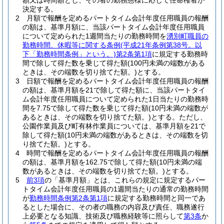
額又は時間額とし、その者の勤務態様に応じて任命権者が
決定する。
2
月額で報酬を定めるパートタイム会計年度任用職員の報酬
の額は、基準月額に、当該パートタイム会計年度任用職員
について定められた1週間当たりの勤務時間を
湧別町職員の
勤務時間、休暇等に関する条例
(平成21年条例第38号。以
下「勤務時間条例」という。)
第2条第1項
に規定する勤務時
間で除して得た数を乗じて得た額
(100円未満の端数がある
ときは、その端数を切り捨てた額。)
とする。
3
日額で報酬を定めるパートタイム会計年度任用職員の報酬
の額は、基準月額を21で除して得た額に、当該パートタイ
ム会計年度任用職員について定められた1日当たりの勤務時
間を7.75で除して得た数を乗じて得た額
(10円未満の端数が
あるときは、その端数を切り捨てた額。)
とする。
ただし、
公園作業員及び町有林作業員については、基準月額を21で
除して得た額
(10円未満の端数があるときは、その端数を切
り捨てた額。)
とする。
4
時間で報酬を定めるパートタイム会計年度任用職員の報酬
の額は、基準月額を162.75で除して得た額
(10円未満の端
数があるときは、その端数を切り捨てた額。)
とする。
5
前3項
の「基準月額」とは、これらの規定に規定するパー
トタイム会計年度任用職員の1週間当たりの通常の勤務時間
が
勤務時間条例第2条第1項
に規定する勤務時間と同一であ
るとした場合に、その者の職務の内容及び責任、職務遂行
上必要となる知識、技術及び職務経験等に照らして
第3条
か