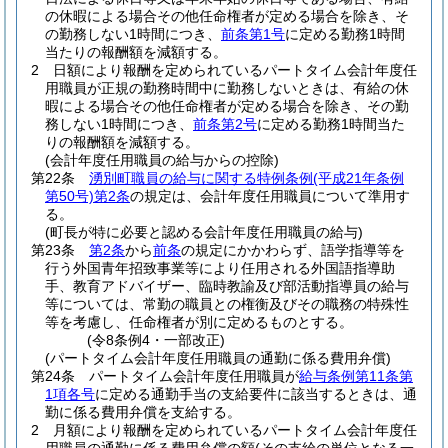
の休暇による場合その他任命権者が定める場合を除き、そ
の勤務しない1時間につき、
前条第1号
に定める勤務1時間
当たりの報酬額を減額する。
2
日額により報酬を定められているパートタイム会計年度任
用職員が正規の勤務時間中に勤務しないときは、有給の休
暇による場合その他任命権者が定める場合を除き、その勤
務しない1時間につき、
前条第2号
に定める勤務1時間当た
りの報酬額を減額する。
(会計年度任用職員の給与からの控除)
第22条
湧別町職員の給与に関する特例条例
(平成21年条例
第50号)
第2条
の規定は、会計年度任用職員について準用す
る。
(町長が特に必要と認める会計年度任用職員の給与)
第23条
第2条
から
前条
の規定にかかわらず、語学指導等を
行う外国青年招致事業等により任用される外国語指導助
手、教育アドバイザー、臨時教諭及び部活動指導員の給与
等については、常勤の職員との権衡及びその職務の特殊性
等を考慮し、任命権者が別に定めるものとする。
(令8条例4・一部改正)
(パートタイム会計年度任用職員の通勤に係る費用弁償)
第24条
パートタイム会計年度任用職員が
給与条例第11条第
1項各号
に定める通勤手当の支給要件に該当するときは、通
勤に係る費用弁償を支給する。
2
月額により報酬を定められているパートタイム会計年度任