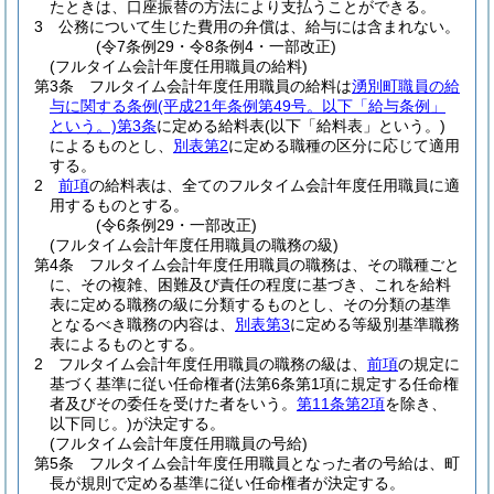
たときは、口座振替の方法により支払うことができる。
3
公務について生じた費用の弁償は、給与には含まれない。
(令7条例29・令8条例4・一部改正)
(フルタイム会計年度任用職員の給料)
第3条
フルタイム会計年度任用職員の給料は
湧別町職員の給
与に関する条例
(平成21年条例第49号。以下「給与条例」
という。)
第3条
に定める給料表
(以下「給料表」という。)
によるものとし、
別表第2
に定める職種の区分に応じて適用
する。
2
前項
の給料表は、全てのフルタイム会計年度任用職員に適
用するものとする。
(令6条例29・一部改正)
(フルタイム会計年度任用職員の職務の級)
第4条
フルタイム会計年度任用職員の職務は、その職種ごと
に、その複雑、困難及び責任の程度に基づき、これを給料
表に定める職務の級に分類するものとし、その分類の基準
となるべき職務の内容は、
別表第3
に定める等級別基準職務
表によるものとする。
2
フルタイム会計年度任用職員の職務の級は、
前項
の規定に
基づく基準に従い任命権者
(法第6条第1項に規定する任命権
者及びその委任を受けた者をいう。
第11条第2項
を除き、
以下同じ。)
が決定する。
(フルタイム会計年度任用職員の号給)
第5条
フルタイム会計年度任用職員となった者の号給は、町
長が規則で定める基準に従い任命権者が決定する。