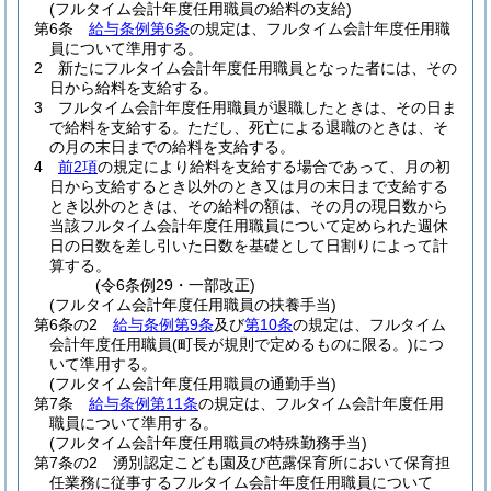
(フルタイム会計年度任用職員の給料の支給)
第6条
給与条例第6条
の規定は、フルタイム会計年度任用職
員について準用する。
2
新たにフルタイム会計年度任用職員となった者には、その
日から給料を支給する。
3
フルタイム会計年度任用職員が退職したときは、その日ま
で給料を支給する。
ただし、死亡による退職のときは、そ
の月の末日までの給料を支給する。
4
前2項
の規定により給料を支給する場合であって、月の初
日から支給するとき以外のとき又は月の末日まで支給する
とき以外のときは、その給料の額は、その月の現日数から
当該フルタイム会計年度任用職員について定められた週休
日の日数を差し引いた日数を基礎として日割りによって計
算する。
(令6条例29・一部改正)
(フルタイム会計年度任用職員の扶養手当)
第6条の2
給与条例第9条
及び
第10条
の規定は、フルタイム
会計年度任用職員
(町長が規則で定めるものに限る。)
につ
いて準用する。
(フルタイム会計年度任用職員の通勤手当)
第7条
給与条例第11条
の規定は、フルタイム会計年度任用
職員について準用する。
(フルタイム会計年度任用職員の特殊勤務手当)
第7条の2
湧別認定こども園及び芭露保育所において保育担
任業務に従事するフルタイム会計年度任用職員について