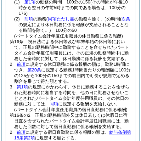
(1)
第1項
の勤務の時間 100分の150
(その時間が午後10
時から翌日の午前5時までの間である場合は、100分の
175)
(2)
前項
の勤務
(
同項ただし書
の勤務を除く。)
の時間
(
次条
の規定により休日勤務に係る報酬が支給されることとな
る時間を除く。)
100分の50
(パートタイム会計年度任用職員の休日勤務に係る報酬)
第16条
祝日法による休日等及び年末年始の休日等におい
て、正規の勤務時間中に勤務することを命ぜられたパート
タイム会計年度任用職員には、その正規の勤務時間中に勤
務した全時間に対して、休日勤務に係る報酬を支給する。
2
前項
に規定する休日勤務に係る報酬の額は、勤務1時間に
つき、
第20条
に規定する勤務1時間当たりの報酬額に100分
の125から100分の150までの範囲内で町長が規則で定める
割合を乗じて得た額とする。
3
第1項
の規定にかかわらず、休日に勤務することを命ぜら
れた勤務時間に相当する時間を、他の日に勤務させないこ
ととされたパートタイム会計年度任用職員の、その休日の
勤務に対しては、
同項
に規定する報酬を支給しない。
(パートタイム会計年度任用職員の宿日直勤務に係る報酬)
第16条の2
正規の勤務時間外又は休日若しくは休暇日に宿
日直を命ぜられたパートタイム会計年度任用職員には、勤
務した回数に対して宿日直勤務に係る報酬を支給する。
2
前項
に規定する宿日直勤務に係る報酬の額は、
給与条例第
18条第2項
に規定する額とする。