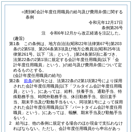
○湧別町会計年度任用職員の給与及び費用弁償に関する
条例
令和元年12月17日
条例第26号
注 令和6年12月から改正経過を注記した。
(趣旨)
第1条
この条例は、地方自治法
(昭和22年法律第67号)
第203
条の2第5項、第204条第3項及び地方公務員法
(昭和25年法
律第261号。以下「法」という。)
第24条第5項に基づき、
法第22条の2第1項に規定する会計年度任用職員
(以下「会
計年度任用職員」という。)
の給与及び費用弁償について定
めるものとする。
(会計年度任用職員の給与)
第2条
前条
の給与とは、法第22条の2第1項第2号により採用
された会計年度任用職員
(以下「フルタイム会計年度任用職
員」という。)
にあっては、給料、扶養手当、通勤手当、特
殊勤務手当、時間外勤務手当、休日勤務手当、宿日直手
当、期末手当及び勤勉手当をいい、同項第1号によって採用
された会計年度任用職員
(以下「パートタイム会計年度任用
職員」という。)
にあっては、報酬、期末手当及び勤勉手当
をいう。
2
給与は、他の条例に規定する場合のほか現金で支払わなけ
ればならない。
ただし、会計年度任用職員から申出があっ