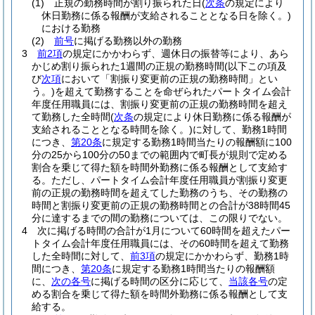
(1)
正規の勤務時間が割り振られた日
(
次条
の規定により
休日勤務に係る報酬が支給されることとなる日を除く。)
における勤務
(2)
前号
に掲げる勤務以外の勤務
3
前2項
の規定にかかわらず、週休日の振替等により、あら
かじめ割り振られた1週間の正規の勤務時間
(以下この項及
び
次項
において「割振り変更前の正規の勤務時間」とい
う。)
を超えて勤務することを命ぜられたパートタイム会計
年度任用職員には、割振り変更前の正規の勤務時間を超え
て勤務した全時間
(
次条
の規定により休日勤務に係る報酬が
支給されることとなる時間を除く。)
に対して、勤務1時間
につき、
第20条
に規定する勤務1時間当たりの報酬額に100
分の25から100分の50までの範囲内で町長が規則で定める
割合を乗じて得た額を時間外勤務に係る報酬として支給す
る。
ただし、パートタイム会計年度任用職員が割振り変更
前の正規の勤務時間を超えてした勤務のうち、その勤務の
時間と割振り変更前の正規の勤務時間との合計が38時間45
分に達するまでの間の勤務については、この限りでない。
4
次に掲げる時間の合計が1月について60時間を超えたパー
トタイム会計年度任用職員には、その60時間を超えて勤務
した全時間に対して、
前3項
の規定にかかわらず、勤務1時
間につき、
第20条
に規定する勤務1時間当たりの報酬額
に、
次の各号
に掲げる時間の区分に応じて、
当該各号
の定
める割合を乗じて得た額を時間外勤務に係る報酬として支
給する。