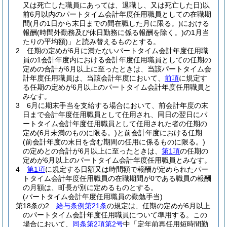
又は死亡した職員にあっては、退職し、又は死亡した日)
以
前6月以内のパートタイム会計年度任用職員としての在職期
間
(月の1日から末日までの間在職した月に限る。)
における
報酬
(時間外勤務及び休日勤務に係る報酬を除く。)
の1月当
たりの平均額)
」と読み替えるものとする。
2
任期の定めが6月に満たないパートタイム会計年度任用職
員の1会計年度内における会計年度任用職員としての任期の
定めの合計が6月以上に至ったときは、当該パートタイム会
計年度任用職員は、当該会計年度において、
前項
に規定す
る任期の定めが6月以上のパートタイム会計年度任用職員と
みなす。
3
6月に期末手当を支給する場合において、前会計年度の末
日まで会計年度任用職員として任用され、同日の翌日にパ
ートタイム会計年度任用職員として任用された者の任期の
定め
(6月未満のものに限る。)
と前会計年度における任期
(前会計年度の末日を含む期間の任用に係るものに限る。)
の定めとの合計が6月以上に至ったときは、
第1項
の任期の
定めが6月以上のパートタイム会計年度任用職員とみなす。
4
第1項
に規定する日額又は時間額で報酬が定められたパー
トタイム会計年度任用職員の在職期間が0である職員の報酬
の月額は、町長が別に定めるものとする。
(パートタイム会計年度任用職員の勤勉手当)
第18条の2
給与条例第21条
の規定は、任期の定めが6月以上
のパートタイム会計年度任用職員について準用する。
この
場合において、
同条第2項第2号
中「定年前再任用短時間勤