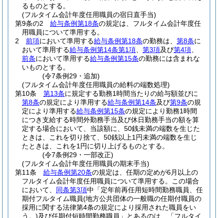
るものとする。
(フルタイム会計年度任用職員の宿日直手当)
第9条の2
給与条例第18条
の規定は、フルタイム会計年度任
用職員について準用する。
2
前項
において準用する
給与条例第18条
の勤務は、
第8条
に
おいて準用する
給与条例第14条第1項
、
第3項
及び
第4項
、
前条
において準用する
給与条例第15条
の勤務には含まれな
いものとする。
(令7条例29・追加)
(フルタイム会計年度任用職員の給料の端数処理)
第10条
第13条
に規定する勤務1時間当たりの給与額並びに
第8条
の規定により準用する
給与条例第14条
及び
第9条
の規
定により準用する
給与条例第15条
の規定により勤務1時間
につき支給する時間外勤務手当及び休日勤務手当の額を算
定する場合において、当該額に、50銭未満の端数を生じた
ときは、これを切り捨て、50銭以上1円未満の端数を生じ
たときは、これを1円に切り上げるものとする。
(令7条例29・一部改正)
(フルタイム会計年度任用職員の期末手当)
第11条
給与条例第20条
の規定は、任期の定めが6月以上の
フルタイム会計年度任用職員について準用する。
この場合
において、
同条第3項
中「定年前再任用短時間勤務職員、任
期付フルタイム職員
(地方公共団体の一般職の任期付職員の
採用に関する法律第4条の規定により採用された職員をい
う。)
及び任期付短時間勤務職員」とあるのは、「フルタイ