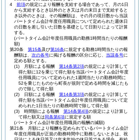
4
前項
の規定により報酬を支給する場合であって、月の1日
から支給するとき以外のとき又は月の末日まで支給すると
き以外のときは、その報酬額は、その月の現日数から当該
パートタイム会計年度任用職員について定められた週休日
の日数を差し引いた日数を基礎として日割りによって計算
する。
(パートタイム会計年度任用職員の勤務1時間当たりの報酬
額)
第20条
第15条
及び
第16条
に規定する勤務1時間当たりの報
酬額は、
次の各号
に掲げる報酬の区分に応じ、
当該各号
に
定める額とする。
(1)
月額による報酬
第14条第2項
の規定により計算して
得た額に12を乗じて得た額を当該パートタイム会計年度
任用職員について定められた1週間当たりの勤務時間に
52を乗じたものから町長が規則で定める時間を減じたも
ので除して得た額
(2)
日額による報酬
第14条第3項
の規定により計算して
得た額を当該パートタイム会計年度任用職員について定
められた1日当たりの勤務時間で除して得た額
(3)
時間額による報酬
第14条第4項
の規定により計算し
て得た額又は
同条第6項
に規定する額
(パートタイム会計年度任用職員の報酬の減額)
第21条
月額により報酬を定められているパートタイム会計
年度任用職員が正規の勤務時間中に勤務しないときは、祝
日法による休日等又は年末年始の休日等である場合、有給