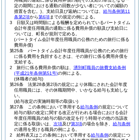
用職員の通勤に係る費用弁償の額
(その支給の単位となる一
定の期間における通勤の回数が少ない者についての減額の
措置を含む。)
、支給日及び返納については、
給与条例第11
条第2項
から
第6項
までの規定の例による。
3
日額又は時間額による報酬を定められているパートタイム
会計年度任用職員の通勤に係る費用弁償の額及び支給日に
ついては、町長が規則で定める。
(パートタイム会計年度任用職員の公務のための旅行に係る
費用弁償)
第25条
パートタイム会計年度任用職員が公務のための旅行
に係る費用を負担するときは、その旅行に係る費用弁償を
支給する。
2
旅行に係る費用弁償の額は、
湧別町職員の旅費支給条例
(平成21年条例第51号)
の例による。
(休職者の給与)
第26条
法第28条第2項の規定により休職にされた会計年度
任用職員には、その休職期間中、いかなる給与も支給しな
い。
(給与改定の実施時期等の取扱い)
第27条
この条例において準用する
給与条例
の規定について
給与の額の改定に関する改正が行われる場合における会計
年度任用職員の給与の額の改定を行う時期その他の当該改
定に係る取扱いは、
次項
及び
第3項
の場合を除き、
給与条例
の適用を受ける職員の例による。
2
給料表又はこの条例において準用する
給与条例
の規定につ