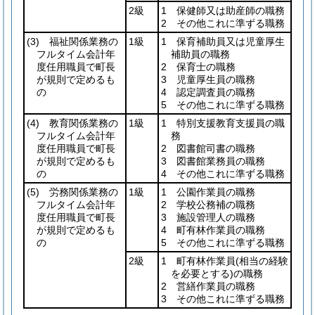
2級
1 保健師又は助産師の職務
2 その他これに準ずる職務
(3)
福祉関係業務の
1級
1 保育補助員又は児童厚生
フルタイム会計年
補助員の職務
度任用職員で町長
2 保育士の職務
が規則で定めるも
3 児童厚生員の職務
の
4 認定調査員の職務
5 その他これに準ずる職務
(4)
教育関係業務の
1級
1 特別支援教育支援員の職
フルタイム会計年
務
度任用職員で町長
2 図書館司書の職務
が規則で定めるも
3 図書館業務員の職務
の
4 その他これに準ずる職務
(5)
労務関係業務の
1級
1 公園作業員の職務
フルタイム会計年
2 学校公務補の職務
度任用職員で町長
3 施設管理人の職務
が規則で定めるも
4 町有林作業員の職務
の
5 その他これに準ずる職務
2級
1 町有林作業員
(相当の経験
を必要とする)
の職務
2 営繕作業員の職務
3 その他これに準ずる職務