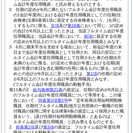
ム会計年度任用職員」と読み替えるものとする。
2
任期の定めが6月に満たないフルタイム会計年度任用職員
の1会計年度内における会計年度任用職員としての任期
(任
命権者
(法第6条第1項に規定する任命権者をいう。)
を同じ
くするものに限る。
次項
及び
第18条
において同じ。)
の定め
の合計が6月以上に至ったときは、当該フルタイム会計年度
任用職員は、当該会計年度において、
前項
に規定する任期
の定めが6月以上のフルタイム会計年度任用職員とみなす。
3
6月に期末手当を支給する場合において、前会計年度の末
日まで会計年度任用職員として任用され、同日の翌日にフ
ルタイム会計年度任用職員として任用された者の任期
(6月
未満のものに限る。)
の定めと前会計年度における任期
(前
会計年度の末日を含む期間の任用に係るものに限る。)
の定
めとの合計が6月以上に至ったときは、
第1項
の任期の定め
が6月以上のフルタイム会計年度任用職員とみなす。
(フルタイム会計年度任用職員の勤勉手当)
第11条の2
給与条例第21条
の規定は、任期の定めが6月以上
のフルタイム会計年度任用職員について準用する。
この場
合において、
同条第2項第2号
中「定年前再任用短時間勤務
職員、任期付フルタイム職員
(地方公共団体の一般職の任期
付職員の採用に関する法律第4条の規定により採用された職
員をいう。)
及び任期付短時間勤務職員」とあるのは、「フ
ルタイム会計年度任用職員」と読み替えるものとする。
2
前条第2項
及び
第3項
の規定は、フルタイム会計年度任用
職員における勤勉手当について準用する。