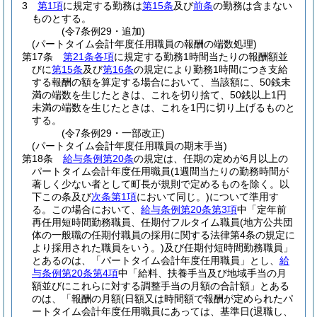
3
第1項
に規定する勤務は
第15条
及び
前条
の勤務は含まない
ものとする。
(令7条例29・追加)
(パートタイム会計年度任用職員の報酬の端数処理)
第17条
第21条各項
に規定する勤務1時間当たりの報酬額並
びに
第15条
及び
第16条
の規定により勤務1時間につき支給
する報酬の額を算定する場合において、当該額に、50銭未
満の端数を生じたときは、これを切り捨て、50銭以上1円
未満の端数を生じたときは、これを1円に切り上げるものと
する。
(令7条例29・一部改正)
(パートタイム会計年度任用職員の期末手当)
第18条
給与条例第20条
の規定は、任期の定めが6月以上の
パートタイム会計年度任用職員
(1週間当たりの勤務時間が
著しく少ない者として町長が規則で定めるものを除く。以
下この条及び
次条第1項
において同じ。)
について準用す
る。
この場合において、
給与条例第20条第3項
中「定年前
再任用短時間勤務職員、任期付フルタイム職員
(地方公共団
体の一般職の任期付職員の採用に関する法律第4条の規定に
より採用された職員をいう。)
及び任期付短時間勤務職員」
とあるのは、「パートタイム会計年度任用職員」とし、
給
与条例第20条第4項
中「給料、扶養手当及び地域手当の月
額並びにこれらに対する調整手当の月額の合計額」とある
のは、「報酬の月額
(日額又は時間額で報酬が定められたパ
ートタイム会計年度任用職員にあっては、基準日
(退職し、