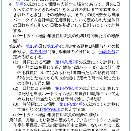
4
前項
の規定により報酬を支給する場合であって、月の1日
から支給するとき以外のとき又は月の末日まで支給すると
き以外のときは、その報酬額は、その月の現日数から当該
パートタイム会計年度任用職員について定められた週休日
の日数を差し引いた日数を基礎として日割りによって計算
する。
(パートタイム会計年度任用職員の勤務1時間当たりの報酬
額)
第20条
第15条
及び
第16条
に規定する勤務1時間当たりの報
酬額は、
次の各号
に掲げる報酬の区分に応じ、
当該各号
に
定める額とする。
(1)
月額による報酬
第14条第2項
の規定により計算して
得た額に12を乗じて得た額を当該パートタイム会計年度
任用職員について定められた1週間当たりの勤務時間に
52を乗じたものから町長が規則で定める時間を減じたも
ので除して得た額
(2)
日額による報酬
第14条第3項
の規定により計算して
得た額を当該パートタイム会計年度任用職員について定
められた1日当たりの勤務時間で除して得た額
(3)
時間額による報酬
第14条第4項
の規定により計算し
て得た額又は
同条第6項
に規定する額
(パートタイム会計年度任用職員の報酬の減額)
第21条
月額により報酬を定められているパートタイム会計
年度任用職員が正規の勤務時間中に勤務しないときは、祝
日法による休日等又は年末年始の休日等である場合、有給