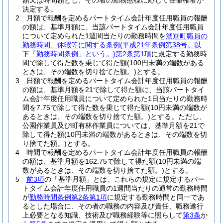
額又は時間額とし、その者の勤務態様に応じて任命権者が
決定する。
2
月額で報酬を定めるパートタイム会計年度任用職員の報酬
の額は、基準月額に、当該パートタイム会計年度任用職員
について定められた1週間当たりの勤務時間を
湧別町職員の
勤務時間、休暇等に関する条例
(平成21年条例第38号。以
下「勤務時間条例」という。)
第2条第1項
に規定する勤務時
間で除して得た数を乗じて得た額
(100円未満の端数がある
ときは、その端数を切り捨てた額。)
とする。
3
日額で報酬を定めるパートタイム会計年度任用職員の報酬
の額は、基準月額を21で除して得た額に、当該パートタイ
ム会計年度任用職員について定められた1日当たりの勤務時
間を7.75で除して得た数を乗じて得た額
(10円未満の端数が
あるときは、その端数を切り捨てた額。)
とする。
ただし、
公園作業員及び町有林作業員については、基準月額を21で
除して得た額
(10円未満の端数があるときは、その端数を切
り捨てた額。)
とする。
4
時間で報酬を定めるパートタイム会計年度任用職員の報酬
の額は、基準月額を162.75で除して得た額
(10円未満の端
数があるときは、その端数を切り捨てた額。)
とする。
5
前3項
の「基準月額」とは、これらの規定に規定するパー
トタイム会計年度任用職員の1週間当たりの通常の勤務時間
が
勤務時間条例第2条第1項
に規定する勤務時間と同一であ
るとした場合に、その者の職務の内容及び責任、職務遂行
上必要となる知識、技術及び職務経験等に照らして
第3条
か