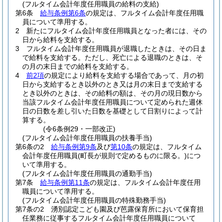
(フルタイム会計年度任用職員の給料の支給)
第6条
給与条例第6条
の規定は、フルタイム会計年度任用職
員について準用する。
2
新たにフルタイム会計年度任用職員となった者には、その
日から給料を支給する。
3
フルタイム会計年度任用職員が退職したときは、その日ま
で給料を支給する。
ただし、死亡による退職のときは、そ
の月の末日までの給料を支給する。
4
前2項
の規定により給料を支給する場合であって、月の初
日から支給するとき以外のとき又は月の末日まで支給する
とき以外のときは、その給料の額は、その月の現日数から
当該フルタイム会計年度任用職員について定められた週休
日の日数を差し引いた日数を基礎として日割りによって計
算する。
(令6条例29・一部改正)
(フルタイム会計年度任用職員の扶養手当)
第6条の2
給与条例第9条
及び
第10条
の規定は、フルタイム
会計年度任用職員
(町長が規則で定めるものに限る。)
につ
いて準用する。
(フルタイム会計年度任用職員の通勤手当)
第7条
給与条例第11条
の規定は、フルタイム会計年度任用
職員について準用する。
(フルタイム会計年度任用職員の特殊勤務手当)
第7条の2
湧別認定こども園及び芭露保育所において保育担
任業務に従事するフルタイム会計年度任用職員について