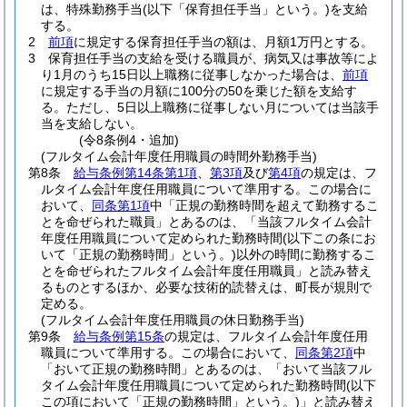
は、特殊勤務手当
(以下「保育担任手当」という。)
を支給
する。
2
前項
に規定する保育担任手当の額は、月額1万円とする。
3
保育担任手当の支給を受ける職員が、病気又は事故等によ
り1月のうち15日以上職務に従事しなかった場合は、
前項
に規定する手当の月額に100分の50を乗じた額を支給す
る。
ただし、5日以上職務に従事しない月については当該手
当を支給しない。
(令8条例4・追加)
(フルタイム会計年度任用職員の時間外勤務手当)
第8条
給与条例第14条第1項
、
第3項
及び
第4項
の規定は、フ
ルタイム会計年度任用職員について準用する。
この場合に
おいて、
同条第1項
中「正規の勤務時間を超えて勤務するこ
とを命ぜられた職員」とあるのは、「当該フルタイム会計
年度任用職員について定められた勤務時間
(以下この条にお
いて「正規の勤務時間」という。)
以外の時間に勤務するこ
とを命ぜられたフルタイム会計年度任用職員」と読み替え
るものとするほか、必要な技術的読替えは、町長が規則で
定める。
(フルタイム会計年度任用職員の休日勤務手当)
第9条
給与条例第15条
の規定は、フルタイム会計年度任用
職員について準用する。
この場合において、
同条第2項
中
「おいて正規の勤務時間」とあるのは、「おいて当該フル
タイム会計年度任用職員について定められた勤務時間
(以下
この項において「正規の勤務時間」という。)
」と読み替え