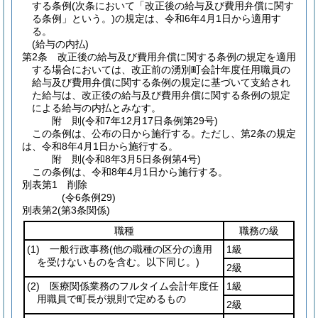
する条例
(次条において「改正後の給与及び費用弁償に関す
る条例」という。)
の規定は、令和6年4月1日から適用す
る。
(給与の内払)
第2条
改正後の給与及び費用弁償に関する条例の規定を適用
する場合においては、改正前の湧別町会計年度任用職員の
給与及び費用弁償に関する条例の規定に基づいて支給され
た給与は、改正後の給与及び費用弁償に関する条例の規定
による給与の内払とみなす。
附
則
(令和7年12月17日
条例第29号)
この条例は、公布の日から施行する。
ただし、第2条の規定
は、令和8年4月1日から施行する。
附
則
(令和8年3月5日
条例第4号)
この条例は、令和8年4月1日から施行する。
別表第1
削除
(令6条例29)
別表第2
(第3条関係)
職種
職務の級
(1)
一般行政事務
(他の職種の区分の適用
1級
を受けないものを含む。以下同じ。)
2級
(2)
医療関係業務のフルタイム会計年度任
1級
用職員で町長が規則で定めるもの
2級