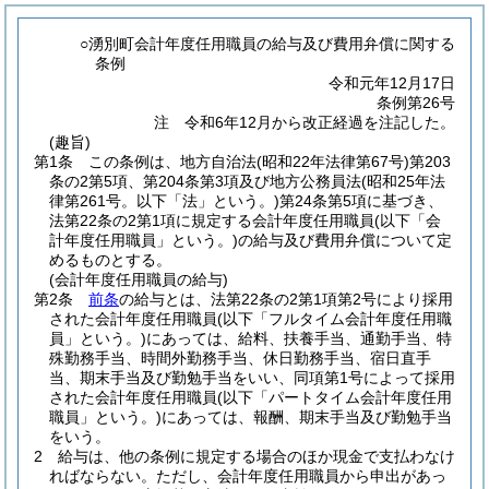
○湧別町会計年度任用職員の給与及び費用弁償に関する
条例
令和元年12月17日
条例第26号
注 令和6年12月から改正経過を注記した。
(趣旨)
第1条
この条例は、地方自治法
(昭和22年法律第67号)
第203
条の2第5項、第204条第3項及び地方公務員法
(昭和25年法
律第261号。以下「法」という。)
第24条第5項に基づき、
法第22条の2第1項に規定する会計年度任用職員
(以下「会
計年度任用職員」という。)
の給与及び費用弁償について定
めるものとする。
(会計年度任用職員の給与)
第2条
前条
の給与とは、法第22条の2第1項第2号により採用
された会計年度任用職員
(以下「フルタイム会計年度任用職
員」という。)
にあっては、給料、扶養手当、通勤手当、特
殊勤務手当、時間外勤務手当、休日勤務手当、宿日直手
当、期末手当及び勤勉手当をいい、同項第1号によって採用
された会計年度任用職員
(以下「パートタイム会計年度任用
職員」という。)
にあっては、報酬、期末手当及び勤勉手当
をいう。
2
給与は、他の条例に規定する場合のほか現金で支払わなけ
ればならない。
ただし、会計年度任用職員から申出があっ