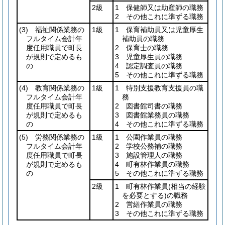
2級
1 保健師又は助産師の職務
2 その他これに準ずる職務
(3)
福祉関係業務の
1級
1 保育補助員又は児童厚生
フルタイム会計年
補助員の職務
度任用職員で町長
2 保育士の職務
が規則で定めるも
3 児童厚生員の職務
の
4 認定調査員の職務
5 その他これに準ずる職務
(4)
教育関係業務の
1級
1 特別支援教育支援員の職
フルタイム会計年
務
度任用職員で町長
2 図書館司書の職務
が規則で定めるも
3 図書館業務員の職務
の
4 その他これに準ずる職務
(5)
労務関係業務の
1級
1 公園作業員の職務
フルタイム会計年
2 学校公務補の職務
度任用職員で町長
3 施設管理人の職務
が規則で定めるも
4 町有林作業員の職務
の
5 その他これに準ずる職務
2級
1 町有林作業員
(相当の経験
を必要とする)
の職務
2 営繕作業員の職務
3 その他これに準ずる職務