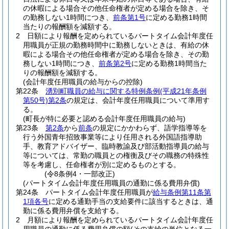
の休暇による場合その他任命権者が定める場合を除き、そ
の勤務しない1時間につき、
前条第1号
に定める勤務1時間
当たりの報酬額を減額する。
2
日額により報酬を定められているパートタイム会計年度任
用職員が正規の勤務時間中に勤務しないときは、有給の休
暇による場合その他任命権者が定める場合を除き、その勤
務しない1時間につき、
前条第2号
に定める勤務1時間当た
りの報酬額を減額する。
(会計年度任用職員の給与からの控除)
第22条
湧別町職員の給与に関する特例条例
(平成21年条例
第50号)
第2条
の規定は、会計年度任用職員について準用す
る。
(町長が特に必要と認める会計年度任用職員の給与)
第23条
第2条
から
前条
の規定にかかわらず、語学指導等を
行う外国青年招致事業等により任用される外国語指導助
手、教育アドバイザー、臨時教諭及び部活動指導員の給与
等については、常勤の職員との権衡及びその職務の特殊性
等を考慮し、任命権者が別に定めるものとする。
(令8条例4・一部改正)
(パートタイム会計年度任用職員の通勤に係る費用弁償)
第24条
パートタイム会計年度任用職員が
給与条例第11条第
1項各号
に定める通勤手当の支給要件に該当するときは、通
勤に係る費用弁償を支給する。
2
月額により報酬を定められているパートタイム会計年度任