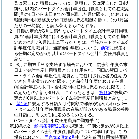
又は死亡した職員にあっては、退職し、又は死亡した日)
以
前6月以内のパートタイム会計年度任用職員としての在職期
間
(月の1日から末日までの間在職した月に限る。)
における
報酬
(時間外勤務及び休日勤務に係る報酬を除く。)
の1月当
たりの平均額)
」と読み替えるものとする。
2
任期の定めが6月に満たないパートタイム会計年度任用職
員の1会計年度内における会計年度任用職員としての任期の
定めの合計が6月以上に至ったときは、当該パートタイム会
計年度任用職員は、当該会計年度において、
前項
に規定す
る任期の定めが6月以上のパートタイム会計年度任用職員と
みなす。
3
6月に期末手当を支給する場合において、前会計年度の末
日まで会計年度任用職員として任用され、同日の翌日にパ
ートタイム会計年度任用職員として任用された者の任期の
定め
(6月未満のものに限る。)
と前会計年度における任期
(前会計年度の末日を含む期間の任用に係るものに限る。)
の定めとの合計が6月以上に至ったときは、
第1項
の任期の
定めが6月以上のパートタイム会計年度任用職員とみなす。
4
第1項
に規定する日額又は時間額で報酬が定められたパー
トタイム会計年度任用職員の在職期間が0である職員の報酬
の月額は、町長が別に定めるものとする。
(パートタイム会計年度任用職員の勤勉手当)
第18条の2
給与条例第21条
の規定は、任期の定めが6月以上
のパートタイム会計年度任用職員について準用する。
この
場合において、
同条第2項第2号
中「定年前再任用短時間勤