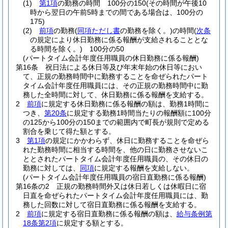
(1)
第1項
の勤務の時間 100分の150
(その時間が午後10
時から翌日の午前5時までの間である場合は、100分の
175)
(2)
前項
の勤務
(
同項ただし書
の勤務を除く。)
の時間
(
次条
の規定により休日勤務に係る報酬が支給されることとな
る時間を除く。)
100分の50
(パートタイム会計年度任用職員の休日勤務に係る報酬)
第16条
祝日法による休日等及び年末年始の休日等におい
て、正規の勤務時間中に勤務することを命ぜられたパート
タイム会計年度任用職員には、その正規の勤務時間中に勤
務した全時間に対して、休日勤務に係る報酬を支給する。
2
前項
に規定する休日勤務に係る報酬の額は、勤務1時間に
つき、
第20条
に規定する勤務1時間当たりの報酬額に100分
の125から100分の150までの範囲内で町長が規則で定める
割合を乗じて得た額とする。
3
第1項
の規定にかかわらず、休日に勤務することを命ぜら
れた勤務時間に相当する時間を、他の日に勤務させないこ
ととされたパートタイム会計年度任用職員の、その休日の
勤務に対しては、
同項
に規定する報酬を支給しない。
(パートタイム会計年度任用職員の宿日直勤務に係る報酬)
第16条の2
正規の勤務時間外又は休日若しくは休暇日に宿
日直を命ぜられたパートタイム会計年度任用職員には、勤
務した回数に対して宿日直勤務に係る報酬を支給する。
2
前項
に規定する宿日直勤務に係る報酬の額は、
給与条例第
18条第2項
に規定する額とする。