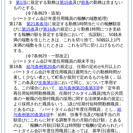
3
第1項
に規定する勤務は
第15条
及び
前条
の勤務は含まない
ものとする。
(令7条例29・追加)
(パートタイム会計年度任用職員の報酬の端数処理)
第17条
第21条各項
に規定する勤務1時間当たりの報酬額並
びに
第15条
及び
第16条
の規定により勤務1時間につき支給
する報酬の額を算定する場合において、当該額に、50銭未
満の端数を生じたときは、これを切り捨て、50銭以上1円
未満の端数を生じたときは、これを1円に切り上げるものと
する。
(令7条例29・一部改正)
(パートタイム会計年度任用職員の期末手当)
第18条
給与条例第20条
の規定は、任期の定めが6月以上の
パートタイム会計年度任用職員
(1週間当たりの勤務時間が
著しく少ない者として町長が規則で定めるものを除く。以
下この条及び
次条第1項
において同じ。)
について準用す
る。
この場合において、
給与条例第20条第3項
中「定年前
再任用短時間勤務職員、任期付フルタイム職員
(地方公共団
体の一般職の任期付職員の採用に関する法律第4条の規定に
より採用された職員をいう。)
及び任期付短時間勤務職員」
とあるのは、「パートタイム会計年度任用職員」とし、
給
与条例第20条第4項
中「給料、扶養手当及び地域手当の月
額並びにこれらに対する調整手当の月額の合計額」とある
のは、「報酬の月額
(日額又は時間額で報酬が定められたパ
ートタイム会計年度任用職員にあっては、基準日
(退職し、