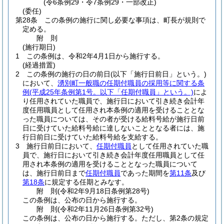
(令6条例29・令7条例29・一部改正)
(委任)
第28条
この条例の施行に関し必要な事項は、町長が規則で
定める。
附
則
(施行期日)
1
この条例は、令和2年4月1日から施行する。
(経過措置)
2
この条例の施行の日の前日
(以下「施行日前日」という。)
において、
湧別町一般職の任期付職員の採用等に関する条
例
(平成25年条例第1号。以下「任期付職員」という。)
によ
り任用されていた職員で、施行日において引き続き会計年
度任用職員として任用され本条例の適用を受けることとな
った職員については、その者が受ける給料号給が施行日前
日に受けていた給料号給に達しないこととなる者には、施
行日前日に受けていた給料号給を支給する。
3
施行日前日において、
任期付職員
として任用されていた職
員で、施行日において引き続き会計年度任用職員として任
用され本条例の適用を受けることとなった職員について
は、施行日前日まで
任期付職員
であった期間を
第11条
及び
第18条
に規定する任期とみなす。
附
則
(令和2年9月18日
条例第28号)
この条例は、公布の日から施行する。
附
則
(令和2年11月26日
条例第32号)
この条例は、公布の日から施行する。
ただし、第2条の規定