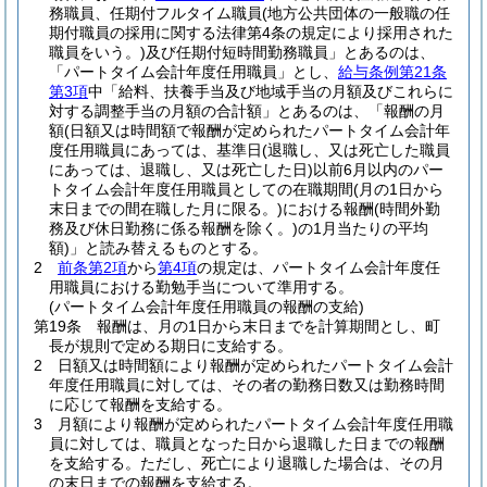
務職員、任期付フルタイム職員
(地方公共団体の一般職の任
期付職員の採用に関する法律第4条の規定により採用された
職員をいう。)
及び任期付短時間勤務職員」とあるのは、
「パートタイム会計年度任用職員」とし、
給与条例第21条
第3項
中「給料、扶養手当及び地域手当の月額及びこれらに
対する調整手当の月額の合計額」とあるのは、「報酬の月
額
(日額又は時間額で報酬が定められたパートタイム会計年
度任用職員にあっては、基準日
(退職し、又は死亡した職員
にあっては、退職し、又は死亡した日)
以前6月以内のパー
トタイム会計年度任用職員としての在職期間
(月の1日から
末日までの間在職した月に限る。)
における報酬
(時間外勤
務及び休日勤務に係る報酬を除く。)
の1月当たりの平均
額)
」と読み替えるものとする。
2
前条第2項
から
第4項
の規定は、パートタイム会計年度任
用職員における勤勉手当について準用する。
(パートタイム会計年度任用職員の報酬の支給)
第19条
報酬は、月の1日から末日までを計算期間とし、町
長が規則で定める期日に支給する。
2
日額又は時間額により報酬が定められたパートタイム会計
年度任用職員に対しては、その者の勤務日数又は勤務時間
に応じて報酬を支給する。
3
月額により報酬が定められたパートタイム会計年度任用職
員に対しては、職員となった日から退職した日までの報酬
を支給する。
ただし、死亡により退職した場合は、その月
の末日までの報酬を支給する。