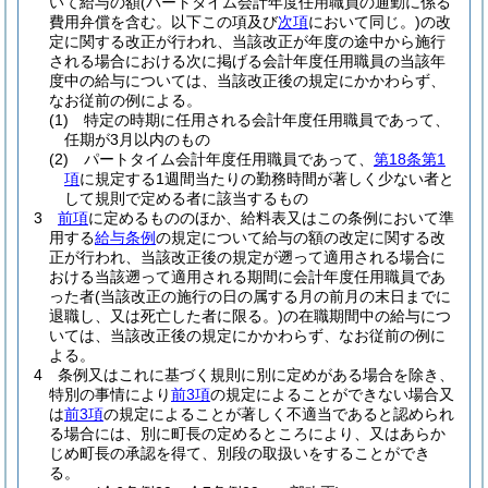
いて給与の額
(パートタイム会計年度任用職員の通勤に係る
費用弁償を含む。以下この項及び
次項
において同じ。)
の改
定に関する改正が行われ、当該改正が年度の途中から施行
される場合における次に掲げる会計年度任用職員の当該年
度中の給与については、当該改正後の規定にかかわらず、
なお従前の例による。
(1)
特定の時期に任用される会計年度任用職員であって、
任期が3月以内のもの
(2)
パートタイム会計年度任用職員であって、
第18条第1
項
に規定する1週間当たりの勤務時間が著しく少ない者と
して規則で定める者に該当するもの
3
前項
に定めるもののほか、給料表又はこの条例において準
用する
給与条例
の規定について給与の額の改定に関する改
正が行われ、当該改正後の規定が遡って適用される場合に
おける当該遡って適用される期間に会計年度任用職員であ
った者
(当該改正の施行の日の属する月の前月の末日までに
退職し、又は死亡した者に限る。)
の在職期間中の給与につ
いては、当該改正後の規定にかかわらず、なお従前の例に
よる。
4
条例又はこれに基づく規則に別に定めがある場合を除き、
特別の事情により
前3項
の規定によることができない場合又
は
前3項
の規定によることが著しく不適当であると認められ
る場合には、別に町長の定めるところにより、又はあらか
じめ町長の承認を得て、別段の取扱いをすることができ
る。