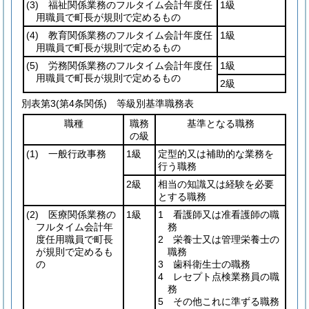
(3)
福祉関係業務のフルタイム会計年度任
1級
用職員で町長が規則で定めるもの
(4)
教育関係業務のフルタイム会計年度任
1級
用職員で町長が規則で定めるもの
(5)
労務関係業務のフルタイム会計年度任
1級
用職員で町長が規則で定めるもの
2級
別表第3
(第4条関係) 等級別基準職務表
職種
職務
基準となる職務
の級
(1)
一般行政事務
1級
定型的又は補助的な業務を
行う職務
2級
相当の知識又は経験を必要
とする職務
(2)
医療関係業務の
1級
1 看護師又は准看護師の職
フルタイム会計年
務
度任用職員で町長
2 栄養士又は管理栄養士の
が規則で定めるも
職務
の
3 歯科衛生士の職務
4 レセプト点検業務員の職
務
5 その他これに準ずる職務