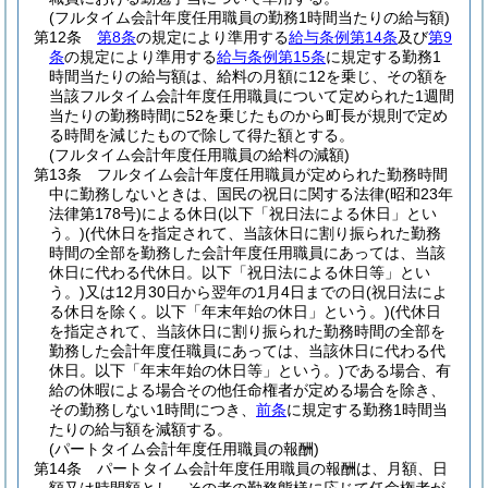
(フルタイム会計年度任用職員の勤務1時間当たりの給与額)
第12条
第8条
の規定により準用する
給与条例第14条
及び
第9
条
の規定により準用する
給与条例第15条
に規定する勤務1
時間当たりの給与額は、給料の月額に12を乗じ、その額を
当該フルタイム会計年度任用職員について定められた1週間
当たりの勤務時間に52を乗じたものから町長が規則で定め
る時間を減じたもので除して得た額とする。
(フルタイム会計年度任用職員の給料の減額)
第13条
フルタイム会計年度任用職員が定められた勤務時間
中に勤務しないときは、国民の祝日に関する法律
(昭和23年
法律第178号)
による休日
(以下「祝日法による休日」とい
う。)
(代休日を指定されて、当該休日に割り振られた勤務
時間の全部を勤務した会計年度任用職員にあっては、当該
休日に代わる代休日。以下「祝日法による休日等」とい
う。)
又は12月30日から翌年の1月4日までの日
(祝日法によ
る休日を除く。以下「年末年始の休日」という。)
(代休日
を指定されて、当該休日に割り振られた勤務時間の全部を
勤務した会計年度任職員にあっては、当該休日に代わる代
休日。以下「年末年始の休日等」という。)
である場合、有
給の休暇による場合その他任命権者が定める場合を除き、
その勤務しない1時間につき、
前条
に規定する勤務1時間当
たりの給与額を減額する。
(パートタイム会計年度任用職員の報酬)
第14条
パートタイム会計年度任用職員の報酬は、月額、日