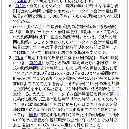
ら
第5条
までの規定を適用して得た額とする。
6
前2項
の規定にかかわらず、職務内容の特殊性を考慮し規
則で定める時間で報酬を定めるパートタイム会計年度任用
職員の報酬の額は、5,000円を超えない範囲内において規則
で定める。
(パートタイム会計年度任用職員の時間外勤務に係る報酬)
第15条
当該パートタイム会計年度任用職員について定めら
れた勤務時間
(以下「正規の勤務時間」という。)
以外の時
間に勤務することを命ぜられたパートタイム会計年度任用
職員に対して、その正規の勤務時間以外の時間に勤務した
全時間について、時間外勤務に係る報酬を支給する。
2
前項
に規定する時間外勤務に係る報酬の額は、勤務1時間
につき、
第20条
に規定する勤務1時間当たりの報酬額に正
規の勤務時間以外の時間にした次に掲げる勤務の区分に応
じてそれぞれ100分の125から100分の150までの範囲内で
町長が規則で定める割合
(その勤務が午後10時から翌日の午
前5時までの間である場合は、その割合に100分の25を加算
した割合)
を乗じて得た額を、時間外勤務に係る報酬として
支給する。
ただし、パートタイム会計年度任用職員が
第1号
に掲げる勤務で正規の勤務時間以外の時間にしたもののう
ち、その勤務の時間とその勤務をした日における正規の勤
務時間との合計が7時間45分に達するまでの間の勤務にあ
っては、
同条
に規定する勤務1時間当たりの報酬額に100分
の100
(その勤務が午後10時から翌日の午前5時までの間で
ある場合は、100分の125)
を乗じて得た額とする。