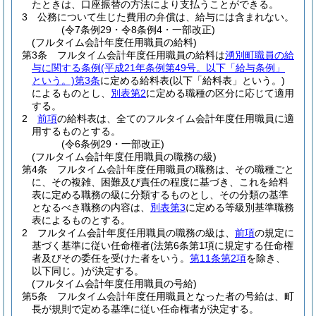
たときは、口座振替の方法により支払うことができる。
3
公務について生じた費用の弁償は、給与には含まれない。
(令7条例29・令8条例4・一部改正)
(フルタイム会計年度任用職員の給料)
第3条
フルタイム会計年度任用職員の給料は
湧別町職員の給
与に関する条例
(平成21年条例第49号。以下「給与条例」
という。)
第3条
に定める給料表
(以下「給料表」という。)
によるものとし、
別表第2
に定める職種の区分に応じて適用
する。
2
前項
の給料表は、全てのフルタイム会計年度任用職員に適
用するものとする。
(令6条例29・一部改正)
(フルタイム会計年度任用職員の職務の級)
第4条
フルタイム会計年度任用職員の職務は、その職種ごと
に、その複雑、困難及び責任の程度に基づき、これを給料
表に定める職務の級に分類するものとし、その分類の基準
となるべき職務の内容は、
別表第3
に定める等級別基準職務
表によるものとする。
2
フルタイム会計年度任用職員の職務の級は、
前項
の規定に
基づく基準に従い任命権者
(法第6条第1項に規定する任命権
者及びその委任を受けた者をいう。
第11条第2項
を除き、
以下同じ。)
が決定する。
(フルタイム会計年度任用職員の号給)
第5条
フルタイム会計年度任用職員となった者の号給は、町
長が規則で定める基準に従い任命権者が決定する。