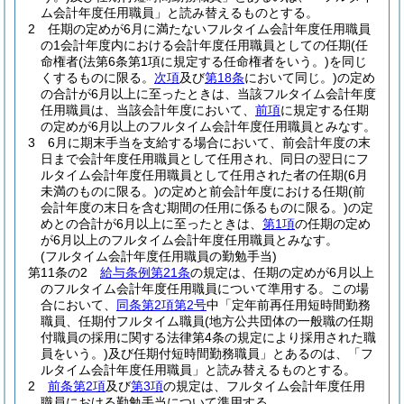
ム会計年度任用職員」と読み替えるものとする。
2
任期の定めが6月に満たないフルタイム会計年度任用職員
の1会計年度内における会計年度任用職員としての任期
(任
命権者
(法第6条第1項に規定する任命権者をいう。)
を同じ
くするものに限る。
次項
及び
第18条
において同じ。)
の定め
の合計が6月以上に至ったときは、当該フルタイム会計年度
任用職員は、当該会計年度において、
前項
に規定する任期
の定めが6月以上のフルタイム会計年度任用職員とみなす。
3
6月に期末手当を支給する場合において、前会計年度の末
日まで会計年度任用職員として任用され、同日の翌日にフ
ルタイム会計年度任用職員として任用された者の任期
(6月
未満のものに限る。)
の定めと前会計年度における任期
(前
会計年度の末日を含む期間の任用に係るものに限る。)
の定
めとの合計が6月以上に至ったときは、
第1項
の任期の定め
が6月以上のフルタイム会計年度任用職員とみなす。
(フルタイム会計年度任用職員の勤勉手当)
第11条の2
給与条例第21条
の規定は、任期の定めが6月以上
のフルタイム会計年度任用職員について準用する。
この場
合において、
同条第2項第2号
中「定年前再任用短時間勤務
職員、任期付フルタイム職員
(地方公共団体の一般職の任期
付職員の採用に関する法律第4条の規定により採用された職
員をいう。)
及び任期付短時間勤務職員」とあるのは、「フ
ルタイム会計年度任用職員」と読み替えるものとする。
2
前条第2項
及び
第3項
の規定は、フルタイム会計年度任用
職員における勤勉手当について準用する。