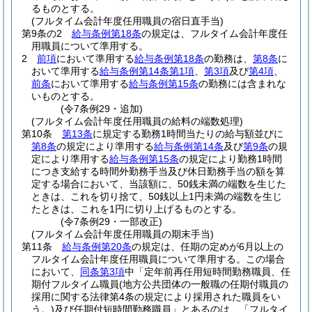
るものとする。
(フルタイム会計年度任用職員の宿日直手当)
第9条の2
給与条例第18条
の規定は、フルタイム会計年度任
用職員について準用する。
2
前項
において準用する
給与条例第18条
の勤務は、
第8条
に
おいて準用する
給与条例第14条第1項
、
第3項
及び
第4項
、
前条
において準用する
給与条例第15条
の勤務には含まれな
いものとする。
(令7条例29・追加)
(フルタイム会計年度任用職員の給料の端数処理)
第10条
第13条
に規定する勤務1時間当たりの給与額並びに
第8条
の規定により準用する
給与条例第14条
及び
第9条
の規
定により準用する
給与条例第15条
の規定により勤務1時間
につき支給する時間外勤務手当及び休日勤務手当の額を算
定する場合において、当該額に、50銭未満の端数を生じた
ときは、これを切り捨て、50銭以上1円未満の端数を生じ
たときは、これを1円に切り上げるものとする。
(令7条例29・一部改正)
(フルタイム会計年度任用職員の期末手当)
第11条
給与条例第20条
の規定は、任期の定めが6月以上の
フルタイム会計年度任用職員について準用する。
この場合
において、
同条第3項
中「定年前再任用短時間勤務職員、任
期付フルタイム職員
(地方公共団体の一般職の任期付職員の
採用に関する法律第4条の規定により採用された職員をい
う。)
及び任期付短時間勤務職員」とあるのは、「フルタイ