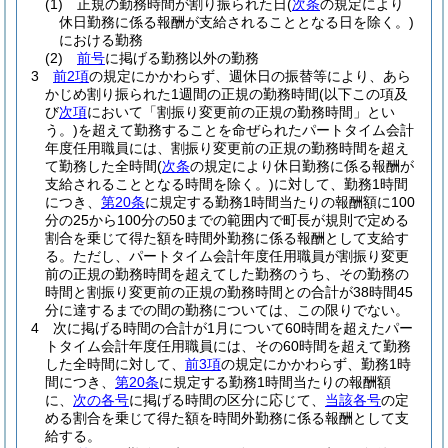
(1)
正規の勤務時間が割り振られた日
(
次条
の規定により
休日勤務に係る報酬が支給されることとなる日を除く。)
における勤務
(2)
前号
に掲げる勤務以外の勤務
3
前2項
の規定にかかわらず、週休日の振替等により、あら
かじめ割り振られた1週間の正規の勤務時間
(以下この項及
び
次項
において「割振り変更前の正規の勤務時間」とい
う。)
を超えて勤務することを命ぜられたパートタイム会計
年度任用職員には、割振り変更前の正規の勤務時間を超え
て勤務した全時間
(
次条
の規定により休日勤務に係る報酬が
支給されることとなる時間を除く。)
に対して、勤務1時間
につき、
第20条
に規定する勤務1時間当たりの報酬額に100
分の25から100分の50までの範囲内で町長が規則で定める
割合を乗じて得た額を時間外勤務に係る報酬として支給す
る。
ただし、パートタイム会計年度任用職員が割振り変更
前の正規の勤務時間を超えてした勤務のうち、その勤務の
時間と割振り変更前の正規の勤務時間との合計が38時間45
分に達するまでの間の勤務については、この限りでない。
4
次に掲げる時間の合計が1月について60時間を超えたパー
トタイム会計年度任用職員には、その60時間を超えて勤務
した全時間に対して、
前3項
の規定にかかわらず、勤務1時
間につき、
第20条
に規定する勤務1時間当たりの報酬額
に、
次の各号
に掲げる時間の区分に応じて、
当該各号
の定
める割合を乗じて得た額を時間外勤務に係る報酬として支
給する。