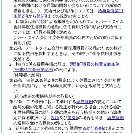
用職員の通勤に係る費用弁償の額
(その支給の単位となる一
定の期間における通勤の回数が少ない者についての減額の
措置を含む。)
、支給日及び返納については、
給与条例第11
条第2項
から
第6項
までの規定の例による。
3
日額又は時間額による報酬を定められているパートタイム
会計年度任用職員の通勤に係る費用弁償の額及び支給日に
ついては、町長が規則で定める。
(パートタイム会計年度任用職員の公務のための旅行に係る
費用弁償)
第25条
パートタイム会計年度任用職員が公務のための旅行
に係る費用を負担するときは、その旅行に係る費用弁償を
支給する。
2
旅行に係る費用弁償の額は、
湧別町職員の旅費支給条例
(平成21年条例第51号)
の例による。
(休職者の給与)
第26条
法第28条第2項の規定により休職にされた会計年度
任用職員には、その休職期間中、いかなる給与も支給しな
い。
(給与改定の実施時期等の取扱い)
第27条
この条例において準用する
給与条例
の規定について
給与の額の改定に関する改正が行われる場合における会計
年度任用職員の給与の額の改定を行う時期その他の当該改
定に係る取扱いは、
次項
及び
第3項
の場合を除き、
給与条例
の適用を受ける職員の例による。
2
給料表又はこの条例において準用する
給与条例
の規定につ