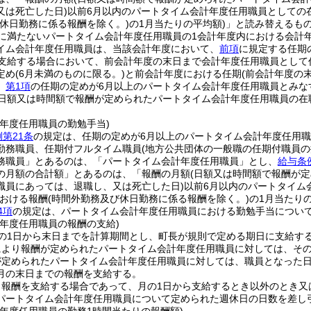
又は死亡した日)
以前6月以内のパートタイム会計年度任用職員としての
び休日勤務に係る報酬を除く。)
の1月当たりの平均額)
」と読み替えるも
に満たないパートタイム会計年度任用職員の1会計年度内における会計
イム会計年度任用職員は、当該会計年度において、
前項
に規定する任期
を支給する場合において、前会計年度の末日まで会計年度任用職員として
定め
(6月未満のものに限る。)
と前会計年度における任期
(前会計年度の
、
第1項
の任期の定めが6月以上のパートタイム会計年度任用職員とみな
日額又は時間額で報酬が定められたパートタイム会計年度任用職員の在
計年度任用職員の勤勉手当)
第21条
の規定は、任期の定めが6月以上のパートタイム会計年度任用
勤務職員、任期付フルタイム職員
(地方公共団体の一般職の任期付職員の
務職員」とあるのは、「パートタイム会計年度任用職員」とし、
給与条
の月額の合計額」とあるのは、「報酬の月額
(日額又は時間額で報酬が
職員にあっては、退職し、又は死亡した日)
以前6月以内のパートタイム
おける報酬
(時間外勤務及び休日勤務に係る報酬を除く。)
の1月当たりの
4項
の規定は、パートタイム会計年度任用職員における勤勉手当につい
計年度任用職員の報酬の支給)
の1日から末日までを計算期間とし、町長が規則で定める期日に支給す
により報酬が定められたパートタイム会計年度任用職員に対しては、そ
が定められたパートタイム会計年度任用職員に対しては、職員となった
月の末日までの報酬を支給する。
り報酬を支給する場合であって、月の1日から支給するとき以外のとき又
パートタイム会計年度任用職員について定められた週休日の日数を差し