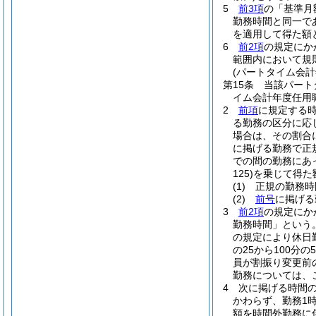
5
前3項
の「基準月
勤務時間と同一で
を適用して得た額
6
前2項
の規定にか
範囲内において規
(パートタイム会
第15条
当該パート
イム会計年度任用
2
前項
に規定する
る勤務の区分に応じ
場合は、その割合に
に掲げる勤務で正
での間の勤務にあ
125)
を乗じて得た
(1)
正規の勤務時
(2)
前号
に掲げる
3
前2項
の規定にか
勤務時間」という。
の規定により休日
の25から100
員が割振り変更前
勤務については、
4
次に掲げる時間の
かわらず、勤務1
額を時間外勤務に