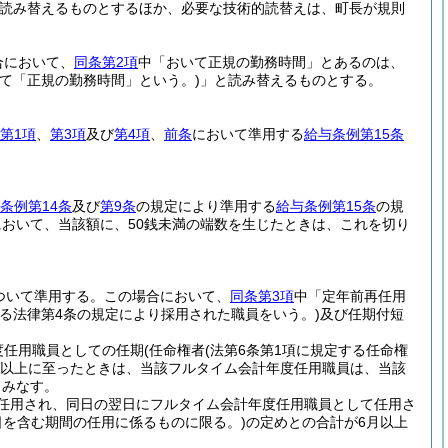
読み替えるものとするほか、必要な技術的読替えは、町長が規則
合において、
同条第2項
中「おいて正規の勤務時間」とあるのは、
いて「正規の勤務時間」という。)
」と読み替えるものとする。
第1項
、
第3項
及び
第4項
、
前条
において準用する
給与条例第15条
条例第14条
及び
第9条
の規定により準用する
給与条例第15条
の規
おいて、当該額に、50銭未満の端数を生じたときは、これを切り
ついて準用する。
この場合において、
同条第3項
中「定年前再任用
る法律第4条の規定により採用された職員をいう。)
及び任期付短
度任用職員としての任期
(任命権者
(法第6条第1項に規定する任命権
月以上に至ったときは、当該フルタイム会計年度任用職員は、当該
とみなす。
任用され、同日の翌日にフルタイム会計年度任用職員として任用さ
日を含む期間の任用に係るものに限る。)
の定めとの合計が6月以上