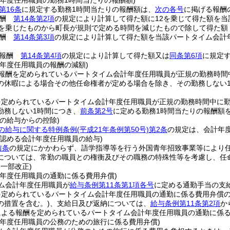
計年度任用職員の勤務1時間当たりの報酬額)
第16条
に規定する勤務1時間当たりの報酬額は、
次の各号
に掲げる報酬
報酬
第14条第2項
の規定により計算して得た額に12を乗じて得た額を当
2を乗じたものから町長が規則で定める時間を減じたもので除して得た額
報酬
第14条第3項
の規定により計算して得た額を当該パートタイム会計
る報酬
第14条第4項
の規定により計算して得た額又は
同条第6項
に規定
計年度任用職員の報酬の減額)
報酬を定められているパートタイム会計年度任用職員が正規の勤務時間
の休暇による場合その他任命権者が定める場合を除き、その勤務しない
を定められているパートタイム会計年度任用職員が正規の勤務時間中に
勤務しない1時間につき、
前条第2号
に定める勤務1時間当たりの報酬額
の給与からの控除)
の給与に関する特例条例
(平成21年条例第50号)
第2条
の規定は、会計年
と認める会計年度任用職員の給与)
前条
の規定にかかわらず、語学指導等を行う外国青年招致事業等により
については、常勤の職員との権衡及びその職務の特殊性等を考慮し、任
・一部改正)
計年度任用職員の通勤に係る費用弁償)
ム会計年度任用職員が
給与条例第11条第1項各号
に定める通勤手当の支
を定められているパートタイム会計年度任用職員の通勤に係る費用弁償
の措置を含む。)
、支給日及び返納については、
給与条例第11条第2項
か
による報酬を定められているパートタイム会計年度任用職員の通勤に係
計年度任用職員の公務のための旅行に係る費用弁償)