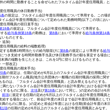
外の時間に勤務することを命ぜられたフルタイム会計年度任用職員」と
年度任用職員の休日勤務手当)
5条
の規定は、フルタイム会計年度任用職員について準用する。
この場
タイム会計年度任用職員について定められた勤務時間
(以下この項にお
年度任用職員の宿日直手当)
第18条
の規定は、フルタイム会計年度任用職員について準用する。
用する
給与条例第18条
の勤務は、
第8条
において準用する
給与条例第14条
ないものとする。
・追加)
年度任用職員の給料の端数処理)
定する勤務1時間当たりの給与額並びに
第8条
の規定により準用する
給与
間につき支給する時間外勤務手当及び休日勤務手当の額を算定する場合に
1円未満の端数を生じたときは、これを1円に切り上げるものとする。
9・一部改正)
度任用職員の期末手当)
20条
の規定は、任期の定めが6月以上のフルタイム会計年度任用職員に
任期付フルタイム職員
(地方公共団体の一般職の任期付職員の採用に関す
あるのは、「フルタイム会計年度任用職員」と読み替えるものとする。
月に満たないフルタイム会計年度任用職員の1会計年度内における会計年
くするものに限る。
次項
及び
第18条
において同じ。)
の定めの合計が6
、
前項
に規定する任期の定めが6月以上のフルタイム会計年度任用職員
を支給する場合において、前会計年度の末日まで会計年度任用職員として
月未満のものに限る。)
の定めと前会計年度における任期
(前会計年度の末
第1項
の任期の定めが6月以上のフルタイム会計年度任用職員とみなす。