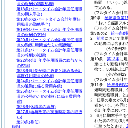
時間」という。)
以
員の報酬の端数処理)
で定める。
第18条
(パートタイム会計年度任用職
(フルタイム会計
員の期末手当)
第9条
給与条例第1
第18条の2
(パートタイム会計年度任
「おいて当該フル
用職員の勤勉手当)
(フルタイム会計
第19条
(パートタイム会計年度任用職
第9条の2
給与条例
員の報酬の支給)
2
前項
において準
第20条
(パートタイム会計年度任用職
の勤務には含まれ
員の勤務1時間当たりの報酬額)
(令7条例29
第21条
(パートタイム会計年度任用職
(フルタイム会計
員の報酬の減額)
第10条
第13条
に規
第22条
(会計年度任用職員の給与から
定により勤務1時
の控除)
捨て、50銭以上
第23条
(町長が特に必要と認める会計
(令7条例2
年度任用職員の給与)
(フルタイム会計年
第24条
(パートタイム会計年度任用職
第11条
給与条例第
員の通勤に係る費用弁償)
短時間勤務職員、
第25条
(パートタイム会計年度任用職
時間勤務職員」と
員の公務のための旅行に係る費用弁
2
任期の定めが6
償)
者をいう。)
を同じ
第26条
(休職者の給与)
会計年度において
第27条
(給与改定の実施時期等の取扱
3
6月に期末手当
い)
れた者の任期
(6
第28条
(委任)
に至ったときは、
附則