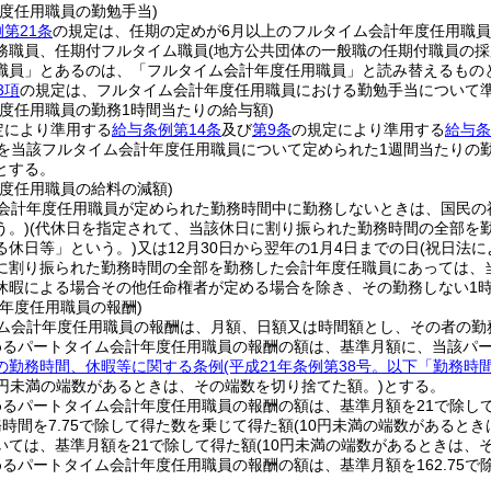
度任用職員の勤勉手当)
第21条
の規定は、任期の定めが6月以上のフルタイム会計年度任用職
務職員、任期付フルタイム職員
(地方公共団体の一般職の任期付職員の採
職員」とあるのは、「フルタイム会計年度任用職員」と読み替えるもの
3項
の規定は、フルタイム会計年度任用職員における勤勉手当について
年度任用職員の勤務1時間当たりの給与額)
定により準用する
給与条例第14条
及び
第9条
の規定により準用する
給与条
額を当該フルタイム会計年度任用職員について定められた1週間当たりの
とする。
年度任用職員の給料の減額)
会計年度任用職員が定められた勤務時間中に勤務しないときは、国民の
う。)
(代休日を指定されて、当該休日に割り振られた勤務時間の全部を
る休日等」という。)
又は12月30日から翌年の1月4日までの日
(祝日法
に割り振られた勤務時間の全部を勤務した会計年度任職員にあっては、
休暇による場合その他任命権者が定める場合を除き、その勤務しない1
年度任用職員の報酬)
ム会計年度任用職員の報酬は、月額、日額又は時間額とし、その者の勤
めるパートタイム会計年度任用職員の報酬の額は、基準月額に、当該パー
の勤務時間、休暇等に関する条例
(平成21年条例第38号。以下「勤務時
00円未満の端数があるときは、その端数を切り捨てた額。)
とする。
めるパートタイム会計年度任用職員の報酬の額は、基準月額を21で除し
時間を7.75で除して得た数を乗じて得た額
(10円未満の端数があると
いては、基準月額を21で除して得た額
(10円未満の端数があるときは、
るパートタイム会計年度任用職員の報酬の額は、基準月額を162.75で