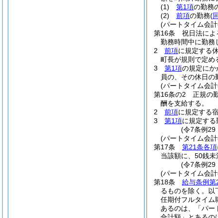
(1)
第1項
の勤務の
(2)
前項
の勤務
(
(パートタイム会
第16条
祝日法によ
勤務時間中に勤務
2
前項
に規定する
町長が規則で定め
3
第1項
の規定にか
員の、その休日の
(パートタイム会
第16条の2
正規の
酬を支給する。
2
前項
に規定する
3
第1項
に規定する
(令7条例29
(パートタイム会
第17条
第21条各項
当該額に、50銭
(令7条例2
(パートタイム会
第18条
給与条例第
るものを除く。以
任期付フルタイム
あるのは、「パー
合計額」とあるの