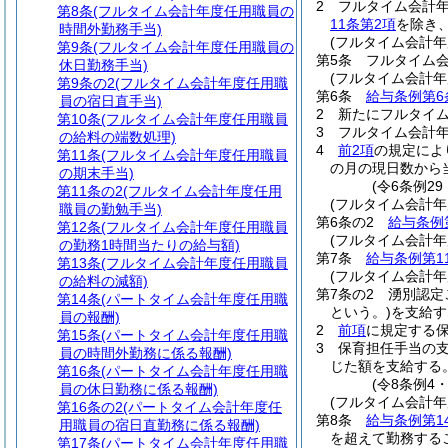
2
フルタイム会計
第8条
(フルタイム会計年度任用職員の
11条第2項
を除き
時間外勤務手当)
(フルタイム会計年
第9条
(フルタイム会計年度任用職員の
第5条
フルタイム
休日勤務手当)
(フルタイム会計
第9条の2
(フルタイム会計年度任用職
第6条
給与条例第6
員の宿日直手当)
2
新たにフルタイ
第10条
(フルタイム会計年度任用職員
3
フルタイム会計
の給料の端数処理)
4
前2項
の規定によ
第11条
(フルタイム会計年度任用職員
の月の現日数から
の期末手当)
(令6条例2
第11条の2
(フルタイム会計年度任用
(フルタイム会計年
職員の勤勉手当)
第6条の2
給与条例
第12条
(フルタイム会計年度任用職員
(フルタイム会計年
の勤務1時間当たりの給与額)
第7条
給与条例第1
第13条
(フルタイム会計年度任用職員
(フルタイム会計
の給料の減額)
第7条の2
湧別認定
第14条
(パートタイム会計年度任用職
という。)
を支給す
員の報酬)
2
前項
に規定する
第15条
(パートタイム会計年度任用職
3
保育担任手当の支
員の時間外勤務に係る報酬)
じた額を支給する
第16条
(パートタイム会計年度任用職
(令8条例4
員の休日勤務に係る報酬)
(フルタイム会計
第16条の2
(パートタイム会計年度任
第8条
給与条例第1
用職員の宿日直勤務に係る報酬)
を超えて勤務する
第17条
(パートタイム会計年度任用職