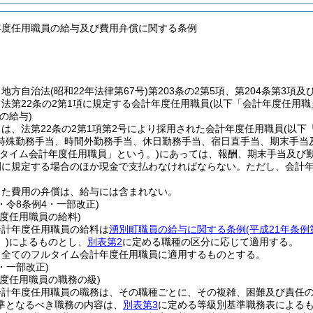
年度任用職員の給与及び費用弁償に関する条例
、地方自治法
(昭和22年法律第67号)
第203条の2第5項、第204条第3項
法第22条の2第1項に規定する会計年度任用職員
(以下「会計年度任用職
の給与)
は、法第22条の2第1項第2号により採用された会計年度任用職員
(以下
特殊勤務手当、時間外勤務手当、休日勤務手当、宿日直手当、期末手当
トタイム会計年度任用職員」という。)
にあっては、報酬、期末手当及び
例に規定する場合のほか現金で支払わなければならない。
ただし、会計
じた費用の弁償は、給与には含まれない。
9・令8条例4・一部改正)
度任用職員の給料)
会計年度任用職員の給料は
湧別町職員の給与に関する条例
(平成21年条
)
によるものとし、
別表第2
に定める職種の区分に応じて適用する。
、全てのフルタイム会計年度任用職員に適用するものとする。
9・一部改正)
度任用職員の職務の級)
会計年度任用職員の職務は、その職種ごとに、その複雑、困難及び責任
準となるべき職務の内容は、
別表第3
に定める等級別基準職務表による