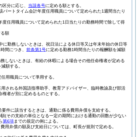
の区分に応じ、
当該各号
に定める額とする。
該パートタイム会計年度任用職員について定められた1週間当たり
年度任用職員について定められた1日当たりの勤務時間で除して得
する額
中に勤務しないときは、祝日法による休日等又は年末年始の休日等
1時間につき、
前条第1号
に定める勤務1時間当たりの報酬額を減額
勤務しないときは、有給の休暇による場合その他任命権者が定める
を減額する。
度任用職員について準用する。
任用される外国語指導助手、教育アドバイザー、臨時教諭及び部活
命権者が別に定めるものとする。
給要件に該当するときは、通勤に係る費用弁償を支給する。
の額
(その支給の単位となる一定の期間における通勤の回数が少ない
ら
第6項
までの規定の例による。
る費用弁償の額及び支給日については、町長が規則で定める。