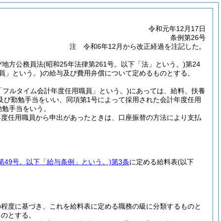
令和元年12月17日
条例第26号
注 令和6年12月から改正経過を注記した。
及び地方公務員法
(昭和25年法律第261号。以下「法」という。)
第24
員」という。)
の給与及び費用弁償について定めるものとする。
「フルタイム会計年度任用職員」という。)
にあっては、給料、扶養
及び勤勉手当をいい、同項第1号によって採用された会計年度任用
勤勉手当をいう。
年度任用職員から申出があったときは、口座振替の方法により支払
例第49号。以下「給与条例」という。)
第3条
に定める給料表
(以下
の程度に基づき、これを給料表に定める職務の級に分類するものと
ものとする。