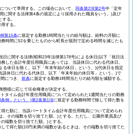
員について準用する。
この場合において、
同条第2項第2号
中「定年
用に関する法律第4条の規定により採用された職員をいう。)
及び
とする。
準用する。
例第15条
に規定する勤務1時間当たりの給与額は、給料の月額に
勤務時間に52を乗じたものから町長が規則で定める時間を減じたも
祝日に関する法律
(昭和23年法律第178号)
による休日
(以下「祝日法
勤務した会計年度任用職員にあっては、当該休日に代わる代休日。
による休日を除く。以下「年末年始の休日」という。)
(代休日を指定
当該休日に代わる代休日。以下「年末年始の休日等」という。)
で
時間につき、
前条
に規定する勤務1時間当たりの給与額を減額する。
務態様に応じて任命権者が決定する。
トタイム会計年度任用職員について定められた1週間当たりの勤務
間条例」という。)
第2条第1項
に規定する勤務時間で除して得た数を
て得た額に、当該パートタイム会計年度任用職員について定められ
きは、その端数を切り捨てた額。)
とする。
ただし、公園作業員及び
その端数を切り捨てた額。)
とする。
除して得た額
(10円未満の端数があるときは、その端数を切り捨てた