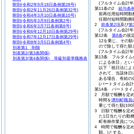
(フルタイム会計年
附則
(令和2年9月18日条例第28号)
第11条の2
給与条例
附則
(令和2年11月26日条例第32号)
前再任用短時間勤
附則
(令和4年3月10日条例第10号)
任期付短時間勤務
附則
(令和5年3月9日条例第2号)
2
前条第2項
及び
第
附則
(令和6年3月7日条例第8号)
(フルタイム会計
附則
(令和6年12月10日条例第29号)
第12条
第8条
の規
附則
(令和7年12月17日条例第29号)
12を乗じ、その
附則
(令和8年3月5日条例第4号)
ので除して得た額
別表第1
削除
(フルタイム会計
別表第2
(第3条関係)
第13条
フルタイム
別表第3
(第4条関係) 等級別基準職務表
による休日」とい
以下「祝日法によ
されて、当該休日
ある場合、有給の
(パートタイム会計
第14条
パートタイ
2
月額で報酬を定
時間を
湧別町職員
乗じて得た額
(1
3
日額で報酬を定
た1日当たりの勤務
町有林作業員につ
4
時間で報酬を定め
額。)
とする。