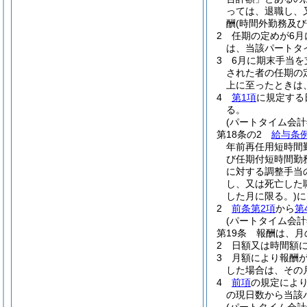
っては、退職し、
酬
(時間外勤務及
2
任期の定めが6月
は、当該パートタ
3
6月に期末手当
された者の任期の
上に至ったときは
4
第1項
に規定する
る。
(パートタイム会
第18条の2
給与条例
年前再任用短時間
び任期付短時間勤
に対する調整手当
し、又は死亡した
した月に限る。)
に
2
前条第2項
から
第
(パートタイム会
第19条
報酬は、月
2
日額又は時間額
3
月額により報酬
した場合は、その
4
前項
の規定によ
の現日数から当該