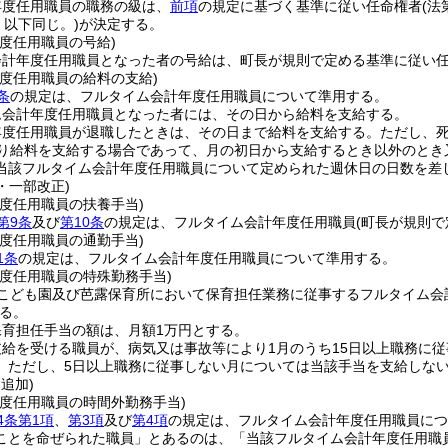
年度任用職員の職務の級は、
前項
の規定に基づく基準に従い任命権者
(
、以下同じ。)
が決定する。
度任用職員の号給)
会計年度任用職員となった者の号給は、町長が規則で定める基準に従い
年度任用職員の給料の支給)
条
の規定は、フルタイム会計年度任用職員について準用する。
ム会計年度任用職員となった者には、その日から給料を支給する。
年度任用職員が退職したときは、その日まで給料を支給する。
ただし、
り給料を支給する場合であって、月の初日から支給するとき以外のとき
当該フルタイム会計年度任用職員について定められた週休日の日数を差
9・一部改正)
度任用職員の扶養手当)
第9条
及び
第10条
の規定は、フルタイム会計年度任用職員
(町長が規則で
度任用職員の通勤手当)
1条
の規定は、フルタイム会計年度任用職員について準用する。
年度任用職員の特殊勤務手当)
こども園及び芭露保育所において保育担任業務に従事するフルタイム会
る。
保育担任手当の額は、月額1万円とする。
給を受ける職員が、病気又は事故等により1月のうち15日以上職務に
。
ただし、5日以上職務に従事しない月については当該手当を支給しな
・追加)
年度任用職員の時間外勤務手当)
4条第1項
、
第3項
及び
第4項
の規定は、フルタイム会計年度任用職員につ
ことを命ぜられた職員」とあるのは、「当該フルタイム会計年度任用職