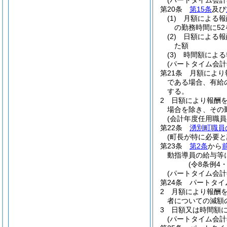
(パートタイム会
第20条
第15条
及び
(1)
月額による
の勤務時間に5
(2)
日額による
た額
(3)
時間額によ
(パートタイム会
第21条
月額により
である場合、有給
する。
2
日額により報酬
場合を除き、その
(会計年度任用職員
第22条
湧別町職員
(町長が特に必要
第23条
第2条
から
動指導員の給与等
(令8条例4
(パートタイム会
第24条
パートタイ
2
月額により報酬
者についての減額
3
日額又は時間額
(パートタイム会