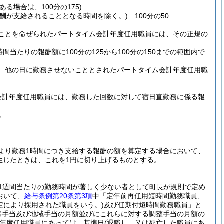
る場合は、100分の175)
酬が支給されることとなる時間を除く。)
100分の50
ことを命ぜられたパートタイム会計年度任用職員には、その正規の
間当たりの報酬額に100分の125から100分の150までの範囲内で
、他の日に勤務させないこととされたパートタイム会計年度任用職
会計年度任用職員には、勤務した回数に対して宿日直勤務に係る報
。
より勤務1時間につき支給する報酬の額を算定する場合において、
生じたときは、これを1円に切り上げるものとする。
(1週間当たりの勤務時間が著しく少ない者として町長が規則で定め
おいて、
給与条例第20条第3項
中「定年前再任用短時間勤務職員、
定により採用された職員をいう。)
及び任期付短時間勤務職員」と
養手当及び地域手当の月額並びにこれらに対する調整手当の月額の
計年度任用職員にあっては、基準日
(退職し、又は死亡した職員にあ