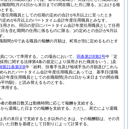
在職期間
(月の1日から末日までの間在職した月に限る。)
における報
のとする。
年度任用職員としての任期の定めの合計が6月以上に至ったとき
の定めが6月以上のパートタイム会計年度任用職員とみなす。
任用され、同日の翌日にパートタイム会計年度任用職員として任用
末日を含む期間の任用に係るものに限る。)
の定めとの合計が6月以
す。
職期間が0である職員の報酬の月額は、町長が別に定めるものとす
職員について準用する。
この場合において、
同条第2項第2号
中「定
採用に関する法律第4条の規定により採用された職員をいう。)
及
例第21条第3項
中「給料、扶養手当及び地域手当の月額及びこれら
定められたパートタイム会計年度任用職員にあっては、基準日
(退職
会計年度任用職員としての在職期間
(月の1日から末日までの間在職
平均額)
」と読み替えるものとする。
て準用する。
る。
の者の勤務日数又は勤務時間に応じて報酬を支給する。
日から退職した日までの報酬を支給する。
ただし、死亡により退職
は月の末日まで支給するとき以外のときは、その報酬額は、その月
引いた日数を基礎として日割りによって計算する。