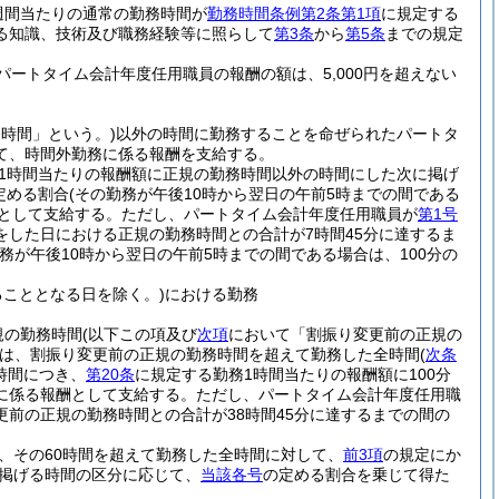
週間当たりの通常の勤務時間が
勤務時間条例第2条第1項
に規定する
る知識、技術及び職務経験等に照らして
第3条
から
第5条
までの規定
ートタイム会計年度任用職員の報酬の額は、5,000円を超えない
務時間」という。)
以外の時間に勤務することを命ぜられたパートタ
て、時間外勤務に係る報酬を支給する。
1時間当たりの報酬額に正規の勤務時間以外の時間にした次に掲げ
定める割合
(その勤務が午後10時から翌日の午前5時までの間である
として支給する。
ただし、パートタイム会計年度任用職員が
第1号
した日における正規の勤務時間との合計が7時間45分に達するま
勤務が午後10時から翌日の午前5時までの間である場合は、100分の
こととなる日を除く。)
における勤務
規の勤務時間
(以下この項及び
次項
において「割振り変更前の正規の
は、割振り変更前の正規の勤務時間を超えて勤務した全時間
(
次条
時間につき、
第20条
に規定する勤務1時間当たりの報酬額に100分
務に係る報酬として支給する。
ただし、パートタイム会計年度任用職
前の正規の勤務時間との合計が38時間45分に達するまでの間の
、その60時間を超えて勤務した全時間に対して、
前3項
の規定にか
掲げる時間の区分に応じて、
当該各号
の定める割合を乗じて得た