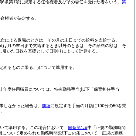
法第6条第1項に規定する任命権者及びその委任を受けた者をいう。
第
任命権者が決定する。
死亡による退職のときは、その月の末日までの給料を支給する。
又は月の末日まで支給するとき以外のときは、その給料の額は、そ
し引いた日数を基礎として日割りによって計算する。
定めるものに限る。)
について準用する。
計年度任用職員については、特殊勤務手当
(以下「保育担任手当」
従事しなかった場合は、
前項
に規定する手当の月額に100分の50を乗
い。
いて準用する。
この場合において、
同条第1項
中「正規の勤務時間
員について定められた勤務時間
(以下この条において「正規の勤務