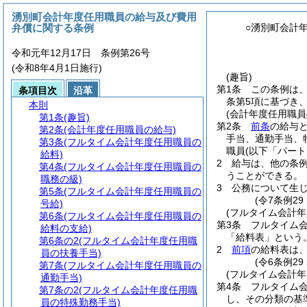
湧別町会計年度任用職員の給与及び費用
弁償に関する条例
○湧別町会計
令和元年12月17日 条例第26号
(令和8年4月1日施行)
(趣旨)
第1条
この条例は
条項目次
沿革
条第5項に基づき、
本則
(会計年度任用職員
第1条
(趣旨)
第2条
前条
の給与と
第2条
(会計年度任用職員の給与)
手当、通勤手当、
第3条
(フルタイム会計年度任用職員の
職員
(以下「パー
給料)
2
給与は、他の条
第4条
(フルタイム会計年度任用職員の
うことができる。
職務の級)
3
公務について生
第5条
(フルタイム会計年度任用職員の
(令7条例2
号給)
(フルタイム会計年
第6条
(フルタイム会計年度任用職員の
第3条
フルタイム
給料の支給)
「給料表」という。
第6条の2
(フルタイム会計年度任用職
2
前項
の給料表は
員の扶養手当)
(令6条例2
第7条
(フルタイム会計年度任用職員の
(フルタイム会計年
通勤手当)
第4条
フルタイム
第7条の2
(フルタイム会計年度任用職
し、その分類の基
員の特殊勤務手当)