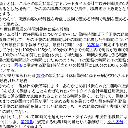
額」とは、これらの規定に規定するパートタイム会計年度任用職員の1
あるとした場合に、その者の職務の内容及び責任、職務遂行上必要とな
とする。
かわらず、職務内容の特殊性を考慮し規則で定める時間で報酬を定めるパ
則で定める。
計年度任用職員の時間外勤務に係る報酬)
タイム会計年度任用職員について定められた勤務時間
(以下「正規の勤
職員に対して、その正規の勤務時間以外の時間に勤務した全時間につい
時間外勤務に係る報酬の額は、勤務1時間につき、
第20条
に規定する勤務
てそれぞれ100分の125から100分の150までの範囲内で町長が規則で
100分の25を加算した割合)
を乗じて得た額を、時間外勤務に係る報酬
規の勤務時間以外の時間にしたもののうち、その勤務の時間とその勤務を
っては、
同条
に規定する勤務1時間当たりの報酬額に100分の100
(その
額とする。
間が割り振られた日
(
次条
の規定により休日勤務に係る報酬が支給される
勤務以外の勤務
かわらず、週休日の振替等により、あらかじめ割り振られた1週間の正
)
を超えて勤務することを命ぜられたパートタイム会計年度任用職員に
勤務に係る報酬が支給されることとなる時間を除く。)
に対して、勤務1
分の50までの範囲内で町長が規則で定める割合を乗じて得た額を時間外勤
の正規の勤務時間を超えてした勤務のうち、その勤務の時間と割振り変更
この限りでない。
合計が1月について60時間を超えたパートタイム会計年度任用職員には
時間につき、
第20条
に規定する勤務1時間当たりの報酬額に、
次の各号
に
係る報酬として支給する。