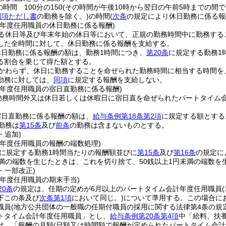
時間 100分の150
(その時間が午後10時から翌日の午前5時までの間であ
同項ただし書
の勤務を除く。)
の時間
(
次条
の規定により休日勤務に係る報
計年度任用職員の休日勤務に係る報酬)
る休日等及び年末年始の休日等において、正規の勤務時間中に勤務する
した全時間に対して、休日勤務に係る報酬を支給する。
休日勤務に係る報酬の額は、勤務1時間につき、
第20条
に規定する勤務1時
る割合を乗じて得た額とする。
かわらず、休日に勤務することを命ぜられた勤務時間に相当する時間を
勤務に対しては、
同項
に規定する報酬を支給しない。
計年度任用職員の宿日直勤務に係る報酬)
勤務時間外又は休日若しくは休暇日に宿日直を命ぜられたパートタイム
宿日直勤務に係る報酬の額は、
給与条例第18条第2項
に規定する額とする
勤務は
第15条
及び
前条
の勤務は含まないものとする。
・追加)
計年度任用職員の報酬の端数処理)
に規定する勤務1時間当たりの報酬額並びに
第15条
及び
第16条
の規定に
未満の端数を生じたときは、これを切り捨て、50銭以上1円未満の端数を
9・一部改正)
計年度任用職員の期末手当)
20条
の規定は、任期の定めが6月以上のパートタイム会計年度任用職員
下この条及び
次条第1項
において同じ。)
について準用する。
この場合に
職員
(地方公共団体の一般職の任期付職員の採用に関する法律第4条の規
トタイム会計年度任用職員」とし、
給与条例第20条第4項
中「給料、扶
は、「報酬の月額
(日額又は時間額で報酬が定められたパートタイム会