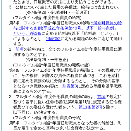
たときは、口座振替の方法により支払うことができる。
3
公務について生じた費用の弁償は、給与には含まれない。
(令7条例29・令8条例4・一部改正)
(フルタイム会計年度任用職員の給料)
第3条
フルタイム会計年度任用職員の給料は
湧別町職員の給
与に関する条例
(平成21年条例第49号。以下「給与条例」
という。)
第3条
に定める給料表
(以下「給料表」という。)
によるものとし、
別表第2
に定める職種の区分に応じて適用
する。
2
前項
の給料表は、全てのフルタイム会計年度任用職員に適
用するものとする。
(令6条例29・一部改正)
(フルタイム会計年度任用職員の職務の級)
第4条
フルタイム会計年度任用職員の職務は、その職種ごと
に、その複雑、困難及び責任の程度に基づき、これを給料
表に定める職務の級に分類するものとし、その分類の基準
となるべき職務の内容は、
別表第3
に定める等級別基準職務
表によるものとする。
2
フルタイム会計年度任用職員の職務の級は、
前項
の規定に
基づく基準に従い任命権者
(法第6条第1項に規定する任命権
者及びその委任を受けた者をいう。
第11条第2項
を除き、
以下同じ。)
が決定する。
(フルタイム会計年度任用職員の号給)
第5条
フルタイム会計年度任用職員となった者の号給は、町
長が規則で定める基準に従い任命権者が決定する。