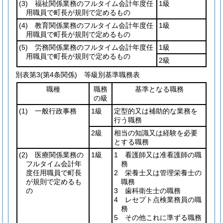
(3)
福祉関係業務のフルタイム会計年度任
1級
用職員で町長が規則で定めるもの
(4)
教育関係業務のフルタイム会計年度任
1級
用職員で町長が規則で定めるもの
(5)
労務関係業務のフルタイム会計年度任
1級
用職員で町長が規則で定めるもの
2級
別表第3
(第4条関係) 等級別基準職務表
職種
職務
基準となる職務
の級
(1)
一般行政事務
1級
定型的又は補助的な業務を
行う職務
2級
相当の知識又は経験を必要
とする職務
(2)
医療関係業務の
1級
1 看護師又は准看護師の職
フルタイム会計年
務
度任用職員で町長
2 栄養士又は管理栄養士の
が規則で定めるも
職務
の
3 歯科衛生士の職務
4 レセプト点検業務員の職
務
5 その他これに準ずる職務