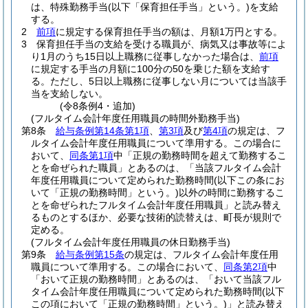
は、特殊勤務手当
(以下「保育担任手当」という。)
を支給
する。
2
前項
に規定する保育担任手当の額は、月額1万円とする。
3
保育担任手当の支給を受ける職員が、病気又は事故等によ
り1月のうち15日以上職務に従事しなかった場合は、
前項
に規定する手当の月額に100分の50を乗じた額を支給す
る。
ただし、5日以上職務に従事しない月については当該手
当を支給しない。
(令8条例4・追加)
(フルタイム会計年度任用職員の時間外勤務手当)
第8条
給与条例第14条第1項
、
第3項
及び
第4項
の規定は、フ
ルタイム会計年度任用職員について準用する。
この場合に
おいて、
同条第1項
中「正規の勤務時間を超えて勤務するこ
とを命ぜられた職員」とあるのは、「当該フルタイム会計
年度任用職員について定められた勤務時間
(以下この条にお
いて「正規の勤務時間」という。)
以外の時間に勤務するこ
とを命ぜられたフルタイム会計年度任用職員」と読み替え
るものとするほか、必要な技術的読替えは、町長が規則で
定める。
(フルタイム会計年度任用職員の休日勤務手当)
第9条
給与条例第15条
の規定は、フルタイム会計年度任用
職員について準用する。
この場合において、
同条第2項
中
「おいて正規の勤務時間」とあるのは、「おいて当該フル
タイム会計年度任用職員について定められた勤務時間
(以下
この項において「正規の勤務時間」という。)
」と読み替え