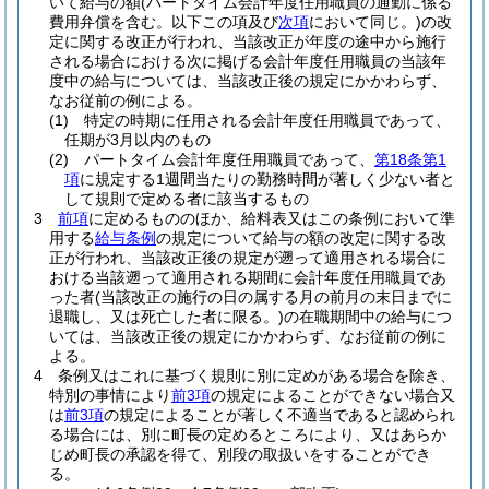
いて給与の額
(パートタイム会計年度任用職員の通勤に係る
費用弁償を含む。以下この項及び
次項
において同じ。)
の改
定に関する改正が行われ、当該改正が年度の途中から施行
される場合における次に掲げる会計年度任用職員の当該年
度中の給与については、当該改正後の規定にかかわらず、
なお従前の例による。
(1)
特定の時期に任用される会計年度任用職員であって、
任期が3月以内のもの
(2)
パートタイム会計年度任用職員であって、
第18条第1
項
に規定する1週間当たりの勤務時間が著しく少ない者と
して規則で定める者に該当するもの
3
前項
に定めるもののほか、給料表又はこの条例において準
用する
給与条例
の規定について給与の額の改定に関する改
正が行われ、当該改正後の規定が遡って適用される場合に
おける当該遡って適用される期間に会計年度任用職員であ
った者
(当該改正の施行の日の属する月の前月の末日までに
退職し、又は死亡した者に限る。)
の在職期間中の給与につ
いては、当該改正後の規定にかかわらず、なお従前の例に
よる。
4
条例又はこれに基づく規則に別に定めがある場合を除き、
特別の事情により
前3項
の規定によることができない場合又
は
前3項
の規定によることが著しく不適当であると認められ
る場合には、別に町長の定めるところにより、又はあらか
じめ町長の承認を得て、別段の取扱いをすることができ
る。