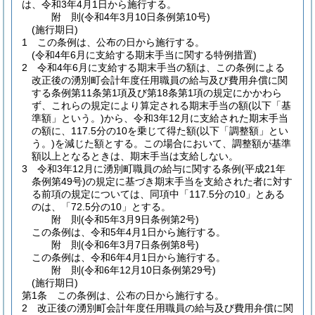
は、令和3年4月1日から施行する。
附
則
(令和4年3月10日
条例第10号)
(施行期日)
1
この条例は、公布の日から施行する。
(令和4年6月に支給する期末手当に関する特例措置)
2
令和4年6月に支給する期末手当の額は、この条例による
改正後の湧別町会計年度任用職員の給与及び費用弁償に関
する条例第11条第1項及び第18条第1項の規定にかかわら
ず、これらの規定により算定される期末手当の額
(以下「基
準額」という。)
から、令和3年12月に支給された期末手当
の額に、117.5分の10を乗じて得た額
(以下「調整額」とい
う。)
を減じた額とする。
この場合において、調整額が基準
額以上となるときは、期末手当は支給しない。
3
令和3年12月に湧別町職員の給与に関する条例
(平成21年
条例第49号)
の規定に基づき期末手当を支給された者に対す
る前項の規定については、同項中「117.5分の10」とある
のは、「72.5分の10」とする。
附
則
(令和5年3月9日
条例第2号)
この条例は、令和5年4月1日から施行する。
附
則
(令和6年3月7日
条例第8号)
この条例は、令和6年4月1日から施行する。
附
則
(令和6年12月10日
条例第29号)
(施行期日)
第1条
この条例は、公布の日から施行する。
2
改正後の湧別町会計年度任用職員の給与及び費用弁償に関