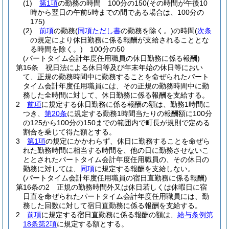
(1)
第1項
の勤務の時間 100分の150
(その時間が午後10
時から翌日の午前5時までの間である場合は、100分の
175)
(2)
前項
の勤務
(
同項ただし書
の勤務を除く。)
の時間
(
次条
の規定により休日勤務に係る報酬が支給されることとな
る時間を除く。)
100分の50
(パートタイム会計年度任用職員の休日勤務に係る報酬)
第16条
祝日法による休日等及び年末年始の休日等におい
て、正規の勤務時間中に勤務することを命ぜられたパート
タイム会計年度任用職員には、その正規の勤務時間中に勤
務した全時間に対して、休日勤務に係る報酬を支給する。
2
前項
に規定する休日勤務に係る報酬の額は、勤務1時間に
つき、
第20条
に規定する勤務1時間当たりの報酬額に100分
の125から100分の150までの範囲内で町長が規則で定める
割合を乗じて得た額とする。
3
第1項
の規定にかかわらず、休日に勤務することを命ぜら
れた勤務時間に相当する時間を、他の日に勤務させないこ
ととされたパートタイム会計年度任用職員の、その休日の
勤務に対しては、
同項
に規定する報酬を支給しない。
(パートタイム会計年度任用職員の宿日直勤務に係る報酬)
第16条の2
正規の勤務時間外又は休日若しくは休暇日に宿
日直を命ぜられたパートタイム会計年度任用職員には、勤
務した回数に対して宿日直勤務に係る報酬を支給する。
2
前項
に規定する宿日直勤務に係る報酬の額は、
給与条例第
18条第2項
に規定する額とする。