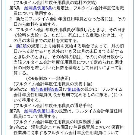
(フルタイム会計年度任用職員の給料の支給)
第6条
給与条例第6条
の規定は、フルタイム会計年度任用職
員について準用する。
2
新たにフルタイム会計年度任用職員となった者には、その
日から給料を支給する。
3
フルタイム会計年度任用職員が退職したときは、その日ま
で給料を支給する。
ただし、死亡による退職のときは、そ
の月の末日までの給料を支給する。
4
前2項
の規定により給料を支給する場合であって、月の初
日から支給するとき以外のとき又は月の末日まで支給する
とき以外のときは、その給料の額は、その月の現日数から
当該フルタイム会計年度任用職員について定められた週休
日の日数を差し引いた日数を基礎として日割りによって計
算する。
(令6条例29・一部改正)
(フルタイム会計年度任用職員の扶養手当)
第6条の2
給与条例第9条
及び
第10条
の規定は、フルタイム
会計年度任用職員
(町長が規則で定めるものに限る。)
につ
いて準用する。
(フルタイム会計年度任用職員の通勤手当)
第7条
給与条例第11条
の規定は、フルタイム会計年度任用
職員について準用する。
(フルタイム会計年度任用職員の特殊勤務手当)
第7条の2
湧別認定こども園及び芭露保育所において保育担
任業務に従事するフルタイム会計年度任用職員について