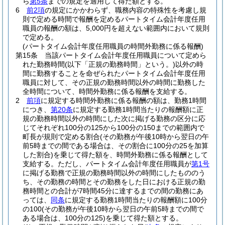
ら
第5条
までの規定を適用して得た額とする。
6
前2項
の規定にかかわらず、職務内容の特殊性を考慮し規
則で定める時間で報酬を定めるパートタイム会計年度任用
職員の報酬の額は、5,000円を超えない範囲内において規則
で定める。
(パートタイム会計年度任用職員の時間外勤務に係る報酬)
第15条
当該パートタイム会計年度任用職員について定めら
れた勤務時間
(以下「正規の勤務時間」という。)
以外の時
間に勤務することを命ぜられたパートタイム会計年度任用
職員に対して、その正規の勤務時間以外の時間に勤務した
全時間について、時間外勤務に係る報酬を支給する。
2
前項
に規定する時間外勤務に係る報酬の額は、勤務1時間
につき、
第20条
に規定する勤務1時間当たりの報酬額に正
規の勤務時間以外の時間にした次に掲げる勤務の区分に応
じてそれぞれ100分の125から100分の150までの範囲内で
町長が規則で定める割合
(その勤務が午後10時から翌日の午
前5時までの間である場合は、その割合に100分の25を加算
した割合)
を乗じて得た額を、時間外勤務に係る報酬として
支給する。
ただし、パートタイム会計年度任用職員が
第1号
に掲げる勤務で正規の勤務時間以外の時間にしたもののう
ち、その勤務の時間とその勤務をした日における正規の勤
務時間との合計が7時間45分に達するまでの間の勤務にあ
っては、
同条
に規定する勤務1時間当たりの報酬額に100分
の100
(その勤務が午後10時から翌日の午前5時までの間で
ある場合は、100分の125)
を乗じて得た額とする。