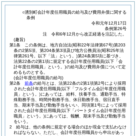
○湧別町会計年度任用職員の給与及び費用弁償に関する
条例
令和元年12月17日
条例第26号
注 令和6年12月から改正経過を注記した。
(趣旨)
第1条
この条例は、地方自治法
(昭和22年法律第67号)
第203
条の2第5項、第204条第3項及び地方公務員法
(昭和25年法
律第261号。以下「法」という。)
第24条第5項に基づき、
法第22条の2第1項に規定する会計年度任用職員
(以下「会
計年度任用職員」という。)
の給与及び費用弁償について定
めるものとする。
(会計年度任用職員の給与)
第2条
前条
の給与とは、法第22条の2第1項第2号により採用
された会計年度任用職員
(以下「フルタイム会計年度任用職
員」という。)
にあっては、給料、扶養手当、通勤手当、特
殊勤務手当、時間外勤務手当、休日勤務手当、宿日直手
当、期末手当及び勤勉手当をいい、同項第1号によって採用
された会計年度任用職員
(以下「パートタイム会計年度任用
職員」という。)
にあっては、報酬、期末手当及び勤勉手当
をいう。
2
給与は、他の条例に規定する場合のほか現金で支払わなけ
ればならない。
ただし、会計年度任用職員から申出があっ