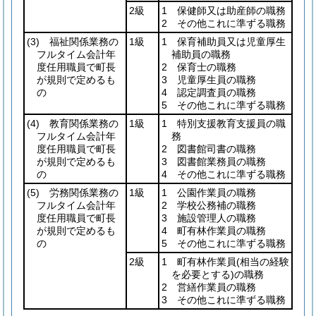
2級
1 保健師又は助産師の職務
2 その他これに準ずる職務
(3)
福祉関係業務の
1級
1 保育補助員又は児童厚生
フルタイム会計年
補助員の職務
度任用職員で町長
2 保育士の職務
が規則で定めるも
3 児童厚生員の職務
の
4 認定調査員の職務
5 その他これに準ずる職務
(4)
教育関係業務の
1級
1 特別支援教育支援員の職
フルタイム会計年
務
度任用職員で町長
2 図書館司書の職務
が規則で定めるも
3 図書館業務員の職務
の
4 その他これに準ずる職務
(5)
労務関係業務の
1級
1 公園作業員の職務
フルタイム会計年
2 学校公務補の職務
度任用職員で町長
3 施設管理人の職務
が規則で定めるも
4 町有林作業員の職務
の
5 その他これに準ずる職務
2級
1 町有林作業員
(相当の経験
を必要とする)
の職務
2 営繕作業員の職務
3 その他これに準ずる職務