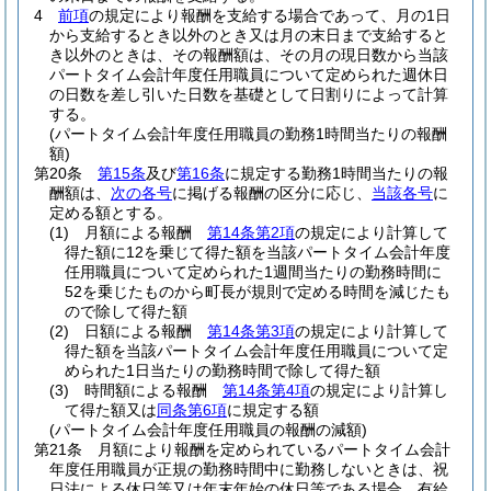
4
前項
の規定により報酬を支給する場合であって、月の1日
から支給するとき以外のとき又は月の末日まで支給すると
き以外のときは、その報酬額は、その月の現日数から当該
パートタイム会計年度任用職員について定められた週休日
の日数を差し引いた日数を基礎として日割りによって計算
する。
(パートタイム会計年度任用職員の勤務1時間当たりの報酬
額)
第20条
第15条
及び
第16条
に規定する勤務1時間当たりの報
酬額は、
次の各号
に掲げる報酬の区分に応じ、
当該各号
に
定める額とする。
(1)
月額による報酬
第14条第2項
の規定により計算して
得た額に12を乗じて得た額を当該パートタイム会計年度
任用職員について定められた1週間当たりの勤務時間に
52を乗じたものから町長が規則で定める時間を減じたも
ので除して得た額
(2)
日額による報酬
第14条第3項
の規定により計算して
得た額を当該パートタイム会計年度任用職員について定
められた1日当たりの勤務時間で除して得た額
(3)
時間額による報酬
第14条第4項
の規定により計算し
て得た額又は
同条第6項
に規定する額
(パートタイム会計年度任用職員の報酬の減額)
第21条
月額により報酬を定められているパートタイム会計
年度任用職員が正規の勤務時間中に勤務しないときは、祝
日法による休日等又は年末年始の休日等である場合、有給