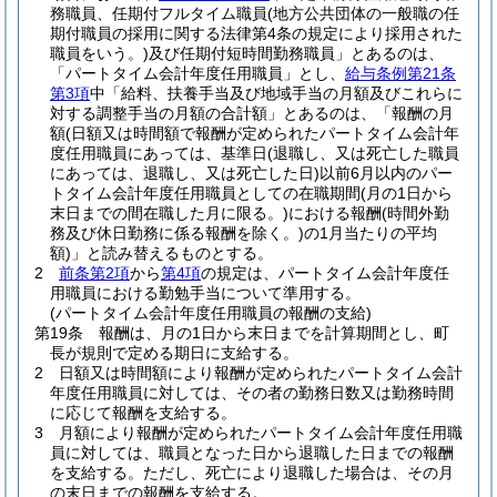
務職員、任期付フルタイム職員
(地方公共団体の一般職の任
期付職員の採用に関する法律第4条の規定により採用された
職員をいう。)
及び任期付短時間勤務職員」とあるのは、
「パートタイム会計年度任用職員」とし、
給与条例第21条
第3項
中「給料、扶養手当及び地域手当の月額及びこれらに
対する調整手当の月額の合計額」とあるのは、「報酬の月
額
(日額又は時間額で報酬が定められたパートタイム会計年
度任用職員にあっては、基準日
(退職し、又は死亡した職員
にあっては、退職し、又は死亡した日)
以前6月以内のパー
トタイム会計年度任用職員としての在職期間
(月の1日から
末日までの間在職した月に限る。)
における報酬
(時間外勤
務及び休日勤務に係る報酬を除く。)
の1月当たりの平均
額)
」と読み替えるものとする。
2
前条第2項
から
第4項
の規定は、パートタイム会計年度任
用職員における勤勉手当について準用する。
(パートタイム会計年度任用職員の報酬の支給)
第19条
報酬は、月の1日から末日までを計算期間とし、町
長が規則で定める期日に支給する。
2
日額又は時間額により報酬が定められたパートタイム会計
年度任用職員に対しては、その者の勤務日数又は勤務時間
に応じて報酬を支給する。
3
月額により報酬が定められたパートタイム会計年度任用職
員に対しては、職員となった日から退職した日までの報酬
を支給する。
ただし、死亡により退職した場合は、その月
の末日までの報酬を支給する。