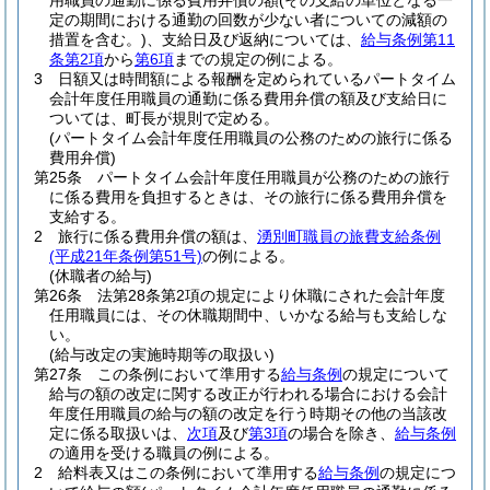
用職員の通勤に係る費用弁償の額
(その支給の単位となる一
定の期間における通勤の回数が少ない者についての減額の
措置を含む。)
、支給日及び返納については、
給与条例第11
条第2項
から
第6項
までの規定の例による。
3
日額又は時間額による報酬を定められているパートタイム
会計年度任用職員の通勤に係る費用弁償の額及び支給日に
ついては、町長が規則で定める。
(パートタイム会計年度任用職員の公務のための旅行に係る
費用弁償)
第25条
パートタイム会計年度任用職員が公務のための旅行
に係る費用を負担するときは、その旅行に係る費用弁償を
支給する。
2
旅行に係る費用弁償の額は、
湧別町職員の旅費支給条例
(平成21年条例第51号)
の例による。
(休職者の給与)
第26条
法第28条第2項の規定により休職にされた会計年度
任用職員には、その休職期間中、いかなる給与も支給しな
い。
(給与改定の実施時期等の取扱い)
第27条
この条例において準用する
給与条例
の規定について
給与の額の改定に関する改正が行われる場合における会計
年度任用職員の給与の額の改定を行う時期その他の当該改
定に係る取扱いは、
次項
及び
第3項
の場合を除き、
給与条例
の適用を受ける職員の例による。
2
給料表又はこの条例において準用する
給与条例
の規定につ