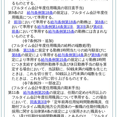
るものとする。
(フルタイム会計年度任用職員の宿日直手当)
第9条の2
給与条例第18条
の規定は、フルタイム会計年度任
用職員について準用する。
2
前項
において準用する
給与条例第18条
の勤務は、
第8条
に
おいて準用する
給与条例第14条第1項
、
第3項
及び
第4項
、
前条
において準用する
給与条例第15条
の勤務には含まれな
いものとする。
(令7条例29・追加)
(フルタイム会計年度任用職員の給料の端数処理)
第10条
第13条
に規定する勤務1時間当たりの給与額並びに
第8条
の規定により準用する
給与条例第14条
及び
第9条
の規
定により準用する
給与条例第15条
の規定により勤務1時間
につき支給する時間外勤務手当及び休日勤務手当の額を算
定する場合において、当該額に、50銭未満の端数を生じた
ときは、これを切り捨て、50銭以上1円未満の端数を生じ
たときは、これを1円に切り上げるものとする。
(令7条例29・一部改正)
(フルタイム会計年度任用職員の期末手当)
第11条
給与条例第20条
の規定は、任期の定めが6月以上の
フルタイム会計年度任用職員について準用する。
この場合
において、
同条第3項
中「定年前再任用短時間勤務職員、任
期付フルタイム職員
(地方公共団体の一般職の任期付職員の
採用に関する法律第4条の規定により採用された職員をい
う。)
及び任期付短時間勤務職員」とあるのは、「フルタイ