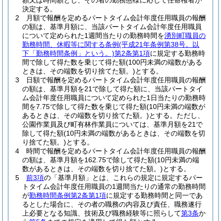
額又は時間額とし、その者の勤務態様に応じて任命権者が
決定する。
2
月額で報酬を定めるパートタイム会計年度任用職員の報酬
の額は、基準月額に、当該パートタイム会計年度任用職員
について定められた1週間当たりの勤務時間を
湧別町職員の
勤務時間、休暇等に関する条例
(平成21年条例第38号。以
下「勤務時間条例」という。)
第2条第1項
に規定する勤務時
間で除して得た数を乗じて得た額
(100円未満の端数がある
ときは、その端数を切り捨てた額。)
とする。
3
日額で報酬を定めるパートタイム会計年度任用職員の報酬
の額は、基準月額を21で除して得た額に、当該パートタイ
ム会計年度任用職員について定められた1日当たりの勤務時
間を7.75で除して得た数を乗じて得た額
(10円未満の端数が
あるときは、その端数を切り捨てた額。)
とする。
ただし、
公園作業員及び町有林作業員については、基準月額を21で
除して得た額
(10円未満の端数があるときは、その端数を切
り捨てた額。)
とする。
4
時間で報酬を定めるパートタイム会計年度任用職員の報酬
の額は、基準月額を162.75で除して得た額
(10円未満の端
数があるときは、その端数を切り捨てた額。)
とする。
5
前3項
の「基準月額」とは、これらの規定に規定するパー
トタイム会計年度任用職員の1週間当たりの通常の勤務時間
が
勤務時間条例第2条第1項
に規定する勤務時間と同一であ
るとした場合に、その者の職務の内容及び責任、職務遂行
上必要となる知識、技術及び職務経験等に照らして
第3条
か