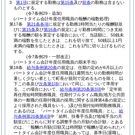
3
第1項
に規定する勤務は
第15条
及び
前条
の勤務は含まない
ものとする。
(令7条例29・追加)
(パートタイム会計年度任用職員の報酬の端数処理)
第17条
第21条各項
に規定する勤務1時間当たりの報酬額並
びに
第15条
及び
第16条
の規定により勤務1時間につき支給
する報酬の額を算定する場合において、当該額に、50銭未
満の端数を生じたときは、これを切り捨て、50銭以上1円
未満の端数を生じたときは、これを1円に切り上げるものと
する。
(令7条例29・一部改正)
(パートタイム会計年度任用職員の期末手当)
第18条
給与条例第20条
の規定は、任期の定めが6月以上の
パートタイム会計年度任用職員
(1週間当たりの勤務時間が
著しく少ない者として町長が規則で定めるものを除く。以
下この条及び
次条第1項
において同じ。)
について準用す
る。
この場合において、
給与条例第20条第3項
中「定年前
再任用短時間勤務職員、任期付フルタイム職員
(地方公共団
体の一般職の任期付職員の採用に関する法律第4条の規定に
より採用された職員をいう。)
及び任期付短時間勤務職員」
とあるのは、「パートタイム会計年度任用職員」とし、
給
与条例第20条第4項
中「給料、扶養手当及び地域手当の月
額並びにこれらに対する調整手当の月額の合計額」とある
のは、「報酬の月額
(日額又は時間額で報酬が定められたパ
ートタイム会計年度任用職員にあっては、基準日
(退職し、