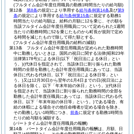
(フルタイム会計年度任用職員の勤務1時間当たりの給与額)
第12条
第8条
の規定により準用する
給与条例第14条
及び
第9
条
の規定により準用する
給与条例第15条
に規定する勤務1
時間当たりの給与額は、給料の月額に12を乗じ、その額を
当該フルタイム会計年度任用職員について定められた1週間
当たりの勤務時間に52を乗じたものから町長が規則で定め
る時間を減じたもので除して得た額とする。
(フルタイム会計年度任用職員の給料の減額)
第13条
フルタイム会計年度任用職員が定められた勤務時間
中に勤務しないときは、国民の祝日に関する法律
(昭和23年
法律第178号)
による休日
(以下「祝日法による休日」とい
う。)
(代休日を指定されて、当該休日に割り振られた勤務
時間の全部を勤務した会計年度任用職員にあっては、当該
休日に代わる代休日。以下「祝日法による休日等」とい
う。)
又は12月30日から翌年の1月4日までの日
(祝日法によ
る休日を除く。以下「年末年始の休日」という。)
(代休日
を指定されて、当該休日に割り振られた勤務時間の全部を
勤務した会計年度任職員にあっては、当該休日に代わる代
休日。以下「年末年始の休日等」という。)
である場合、有
給の休暇による場合その他任命権者が定める場合を除き、
その勤務しない1時間につき、
前条
に規定する勤務1時間当
たりの給与額を減額する。
(パートタイム会計年度任用職員の報酬)
第14条
パートタイム会計年度任用職員の報酬は、月額、日