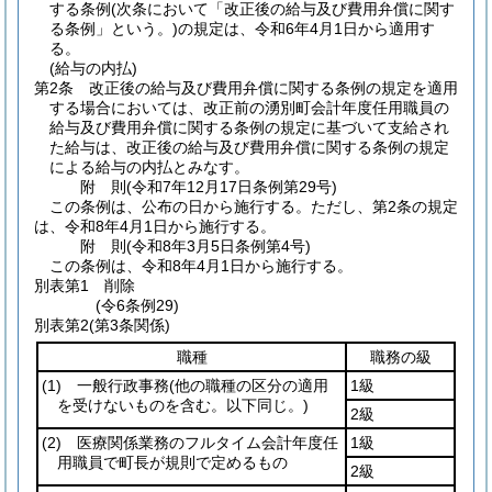
する条例
(次条において「改正後の給与及び費用弁償に関す
る条例」という。)
の規定は、令和6年4月1日から適用す
る。
(給与の内払)
第2条
改正後の給与及び費用弁償に関する条例の規定を適用
する場合においては、改正前の湧別町会計年度任用職員の
給与及び費用弁償に関する条例の規定に基づいて支給され
た給与は、改正後の給与及び費用弁償に関する条例の規定
による給与の内払とみなす。
附
則
(令和7年12月17日
条例第29号)
この条例は、公布の日から施行する。
ただし、第2条の規定
は、令和8年4月1日から施行する。
附
則
(令和8年3月5日
条例第4号)
この条例は、令和8年4月1日から施行する。
別表第1
削除
(令6条例29)
別表第2
(第3条関係)
職種
職務の級
(1)
一般行政事務
(他の職種の区分の適用
1級
を受けないものを含む。以下同じ。)
2級
(2)
医療関係業務のフルタイム会計年度任
1級
用職員で町長が規則で定めるもの
2級