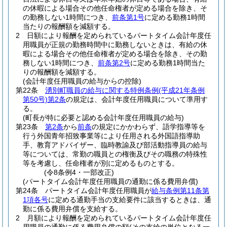
の休暇による場合その他任命権者が定める場合を除き、そ
の勤務しない1時間につき、
前条第1号
に定める勤務1時間
当たりの報酬額を減額する。
2
日額により報酬を定められているパートタイム会計年度任
用職員が正規の勤務時間中に勤務しないときは、有給の休
暇による場合その他任命権者が定める場合を除き、その勤
務しない1時間につき、
前条第2号
に定める勤務1時間当た
りの報酬額を減額する。
(会計年度任用職員の給与からの控除)
第22条
湧別町職員の給与に関する特例条例
(平成21年条例
第50号)
第2条
の規定は、会計年度任用職員について準用す
る。
(町長が特に必要と認める会計年度任用職員の給与)
第23条
第2条
から
前条
の規定にかかわらず、語学指導等を
行う外国青年招致事業等により任用される外国語指導助
手、教育アドバイザー、臨時教諭及び部活動指導員の給与
等については、常勤の職員との権衡及びその職務の特殊性
等を考慮し、任命権者が別に定めるものとする。
(令8条例4・一部改正)
(パートタイム会計年度任用職員の通勤に係る費用弁償)
第24条
パートタイム会計年度任用職員が
給与条例第11条第
1項各号
に定める通勤手当の支給要件に該当するときは、通
勤に係る費用弁償を支給する。
2
月額により報酬を定められているパートタイム会計年度任