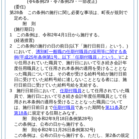
(令6条例29・令7条例29・一部改正)
(委任)
第28条
この条例の施行に関し必要な事項は、町長が規則で
定める。
附
則
(施行期日)
1
この条例は、令和2年4月1日から施行する。
(経過措置)
2
この条例の施行の日の前日
(以下「施行日前日」という。)
において、
湧別町一般職の任期付職員の採用等に関する条
例
(平成25年条例第1号。以下「任期付職員」という。)
によ
り任用されていた職員で、施行日において引き続き会計年
度任用職員として任用され本条例の適用を受けることとな
った職員については、その者が受ける給料号給が施行日前
日に受けていた給料号給に達しないこととなる者には、施
行日前日に受けていた給料号給を支給する。
3
施行日前日において、
任期付職員
として任用されていた職
員で、施行日において引き続き会計年度任用職員として任
用され本条例の適用を受けることとなった職員について
は、施行日前日まで
任期付職員
であった期間を
第11条
及び
第18条
に規定する任期とみなす。
附
則
(令和2年9月18日
条例第28号)
この条例は、公布の日から施行する。
附
則
(令和2年11月26日
条例第32号)
この条例は、公布の日から施行する。
ただし、第2条の規定