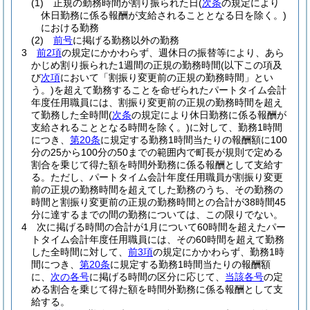
(1)
正規の勤務時間が割り振られた日
(
次条
の規定により
休日勤務に係る報酬が支給されることとなる日を除く。)
における勤務
(2)
前号
に掲げる勤務以外の勤務
3
前2項
の規定にかかわらず、週休日の振替等により、あら
かじめ割り振られた1週間の正規の勤務時間
(以下この項及
び
次項
において「割振り変更前の正規の勤務時間」とい
う。)
を超えて勤務することを命ぜられたパートタイム会計
年度任用職員には、割振り変更前の正規の勤務時間を超え
て勤務した全時間
(
次条
の規定により休日勤務に係る報酬が
支給されることとなる時間を除く。)
に対して、勤務1時間
につき、
第20条
に規定する勤務1時間当たりの報酬額に100
分の25から100分の50までの範囲内で町長が規則で定める
割合を乗じて得た額を時間外勤務に係る報酬として支給す
る。
ただし、パートタイム会計年度任用職員が割振り変更
前の正規の勤務時間を超えてした勤務のうち、その勤務の
時間と割振り変更前の正規の勤務時間との合計が38時間45
分に達するまでの間の勤務については、この限りでない。
4
次に掲げる時間の合計が1月について60時間を超えたパー
トタイム会計年度任用職員には、その60時間を超えて勤務
した全時間に対して、
前3項
の規定にかかわらず、勤務1時
間につき、
第20条
に規定する勤務1時間当たりの報酬額
に、
次の各号
に掲げる時間の区分に応じて、
当該各号
の定
める割合を乗じて得た額を時間外勤務に係る報酬として支
給する。