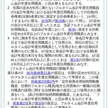
ム会計年度任用職員」と読み替えるものとする。
2
任期の定めが6月に満たないフルタイム会計年度任用職員
の1会計年度内における会計年度任用職員としての任期
(任
命権者
(法第6条第1項に規定する任命権者をいう。)
を同じ
くするものに限る。
次項
及び
第18条
において同じ。)
の定め
の合計が6月以上に至ったときは、当該フルタイム会計年度
任用職員は、当該会計年度において、
前項
に規定する任期
の定めが6月以上のフルタイム会計年度任用職員とみなす。
3
6月に期末手当を支給する場合において、前会計年度の末
日まで会計年度任用職員として任用され、同日の翌日にフ
ルタイム会計年度任用職員として任用された者の任期
(6月
未満のものに限る。)
の定めと前会計年度における任期
(前
会計年度の末日を含む期間の任用に係るものに限る。)
の定
めとの合計が6月以上に至ったときは、
第1項
の任期の定め
が6月以上のフルタイム会計年度任用職員とみなす。
(フルタイム会計年度任用職員の勤勉手当)
第11条の2
給与条例第21条
の規定は、任期の定めが6月以上
のフルタイム会計年度任用職員について準用する。
この場
合において、
同条第2項第2号
中「定年前再任用短時間勤務
職員、任期付フルタイム職員
(地方公共団体の一般職の任期
付職員の採用に関する法律第4条の規定により採用された職
員をいう。)
及び任期付短時間勤務職員」とあるのは、「フ
ルタイム会計年度任用職員」と読み替えるものとする。
2
前条第2項
及び
第3項
の規定は、フルタイム会計年度任用
職員における勤勉手当について準用する。