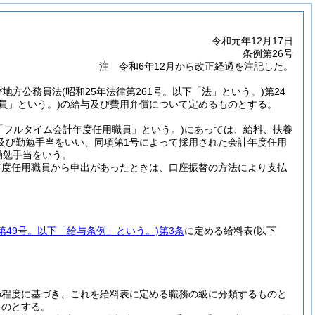
令和元年12月17日
条例第26号
注 令和6年12月から改正経過を注記した。
及び地方公務員法
(昭和25年法律第261号。以下「法」という。)
第24
員」という。)
の給与及び費用弁償について定めるものとする。
「フルタイム会計年度任用職員」という。)
にあっては、給料、扶養
及び勤勉手当をいい、同項第1号によって採用された会計年度任用
勤勉手当をいう。
年度任用職員から申出があったときは、口座振替の方法により支払
例第49号。以下「給与条例」という。)
第3条
に定める給料表
(以下
の程度に基づき、これを給料表に定める職務の級に分類するものと
ものとする。