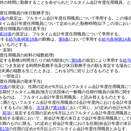
外の時間に勤務することを命ぜられたフルタイム会計年度任用職員」と
年度任用職員の休日勤務手当)
5条
の規定は、フルタイム会計年度任用職員について準用する。
この場
タイム会計年度任用職員について定められた勤務時間
(以下この項にお
年度任用職員の宿日直手当)
第18条
の規定は、フルタイム会計年度任用職員について準用する。
用する
給与条例第18条
の勤務は、
第8条
において準用する
給与条例第14条
ないものとする。
・追加)
年度任用職員の給料の端数処理)
定する勤務1時間当たりの給与額並びに
第8条
の規定により準用する
給与
間につき支給する時間外勤務手当及び休日勤務手当の額を算定する場合に
1円未満の端数を生じたときは、これを1円に切り上げるものとする。
9・一部改正)
度任用職員の期末手当)
20条
の規定は、任期の定めが6月以上のフルタイム会計年度任用職員に
任期付フルタイム職員
(地方公共団体の一般職の任期付職員の採用に関す
あるのは、「フルタイム会計年度任用職員」と読み替えるものとする。
月に満たないフルタイム会計年度任用職員の1会計年度内における会計年
くするものに限る。
次項
及び
第18条
において同じ。)
の定めの合計が6
、
前項
に規定する任期の定めが6月以上のフルタイム会計年度任用職員
を支給する場合において、前会計年度の末日まで会計年度任用職員として
月未満のものに限る。)
の定めと前会計年度における任期
(前会計年度の末
第1項
の任期の定めが6月以上のフルタイム会計年度任用職員とみなす。