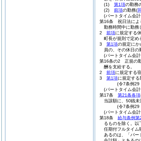
(1)
第1項
の勤務の
(2)
前項
の勤務
(
(パートタイム会
第16条
祝日法によ
勤務時間中に勤務
2
前項
に規定する
町長が規則で定め
3
第1項
の規定にか
員の、その休日の
(パートタイム会
第16条の2
正規の
酬を支給する。
2
前項
に規定する
3
第1項
に規定する
(令7条例29
(パートタイム会
第17条
第21条各項
当該額に、50銭
(令7条例2
(パートタイム会
第18条
給与条例第
るものを除く。以
任期付フルタイム
あるのは、「パー
合計額」とあるの