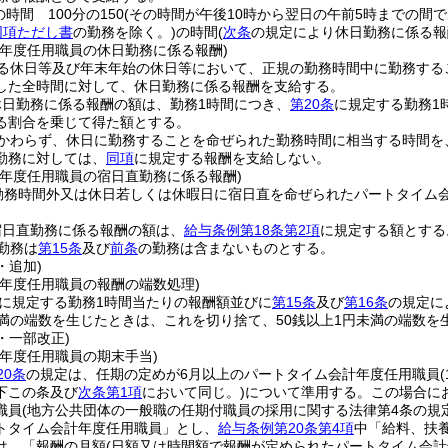
時間 100分の150
(その時間が午後10時から翌日の午前5時までの間であ
同項ただし書
の勤務を除く。)
の時間
(
次条
の規定により休日勤務に係る報
計年度任用職員の休日勤務に係る報酬)
る休日等及び年末年始の休日等において、正規の勤務時間中に勤務する
した全時間に対して、休日勤務に係る報酬を支給する。
休日勤務に係る報酬の額は、勤務1時間につき、
第20条
に規定する勤務1時
る割合を乗じて得た額とする。
かわらず、休日に勤務することを命ぜられた勤務時間に相当する時間を
勤務に対しては、
同項
に規定する報酬を支給しない。
計年度任用職員の宿日直勤務に係る報酬)
勤務時間外又は休日若しくは休暇日に宿日直を命ぜられたパートタイム
宿日直勤務に係る報酬の額は、
給与条例第18条第2項
に規定する額とする
勤務は
第15条
及び
前条
の勤務は含まないものとする。
・追加)
計年度任用職員の報酬の端数処理)
に規定する勤務1時間当たりの報酬額並びに
第15条
及び
第16条
の規定に
未満の端数を生じたときは、これを切り捨て、50銭以上1円未満の端数を
9・一部改正)
計年度任用職員の期末手当)
20条
の規定は、任期の定めが6月以上のパートタイム会計年度任用職員
下この条及び
次条第1項
において同じ。)
について準用する。
この場合に
職員
(地方公共団体の一般職の任期付職員の採用に関する法律第4条の規
トタイム会計年度任用職員」とし、
給与条例第20条第4項
中「給料、扶
は、「報酬の月額
(日額又は時間額で報酬が定められたパートタイム会