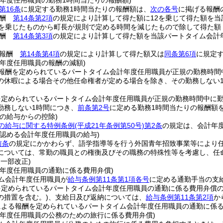
計年度任用職員の勤務1時間当たりの報酬額)
第16条
に規定する勤務1時間当たりの報酬額は、
次の各号
に掲げる報酬
報酬
第14条第2項
の規定により計算して得た額に12を乗じて得た額を当
2を乗じたものから町長が規則で定める時間を減じたもので除して得た額
報酬
第14条第3項
の規定により計算して得た額を当該パートタイム会計
る報酬
第14条第4項
の規定により計算して得た額又は
同条第6項
に規定
計年度任用職員の報酬の減額)
報酬を定められているパートタイム会計年度任用職員が正規の勤務時間
の休暇による場合その他任命権者が定める場合を除き、その勤務しない
を定められているパートタイム会計年度任用職員が正規の勤務時間中に
勤務しない1時間につき、
前条第2号
に定める勤務1時間当たりの報酬額
の給与からの控除)
の給与に関する特例条例
(平成21年条例第50号)
第2条
の規定は、会計年
と認める会計年度任用職員の給与)
前条
の規定にかかわらず、語学指導等を行う外国青年招致事業等により
については、常勤の職員との権衡及びその職務の特殊性等を考慮し、任
・一部改正)
計年度任用職員の通勤に係る費用弁償)
ム会計年度任用職員が
給与条例第11条第1項各号
に定める通勤手当の支
を定められているパートタイム会計年度任用職員の通勤に係る費用弁償
の措置を含む。)
、支給日及び返納については、
給与条例第11条第2項
か
による報酬を定められているパートタイム会計年度任用職員の通勤に係
計年度任用職員の公務のための旅行に係る費用弁償)