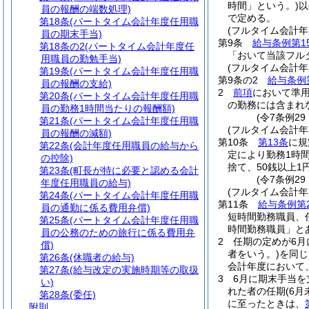
時間」という。)
以
員の報酬の端数処理)
で定める。
第18条
(パートタイム会計年度任用職
(フルタイム会計
員の期末手当)
第9条
給与条例第1
第18条の2
(パートタイム会計年度任
「おいて当該フル
用職員の勤勉手当)
(フルタイム会計
第19条
(パートタイム会計年度任用職
第9条の2
給与条例
員の報酬の支給)
2
前項
において準
第20条
(パートタイム会計年度任用職
の勤務には含まれ
員の勤務1時間当たりの報酬額)
(令7条例29
第21条
(パートタイム会計年度任用職
(フルタイム会計
員の報酬の減額)
第10条
第13条
に規
第22条
(会計年度任用職員の給与から
定により勤務1時
の控除)
捨て、50銭以上
第23条
(町長が特に必要と認める会計
(令7条例2
年度任用職員の給与)
(フルタイム会計年
第24条
(パートタイム会計年度任用職
第11条
給与条例第
員の通勤に係る費用弁償)
短時間勤務職員、
第25条
(パートタイム会計年度任用職
時間勤務職員」と
員の公務のための旅行に係る費用弁
2
任期の定めが6
償)
者をいう。)
を同じ
第26条
(休職者の給与)
会計年度において
第27条
(給与改定の実施時期等の取扱
3
6月に期末手当
い)
れた者の任期
(6
第28条
(委任)
に至ったときは、
附則