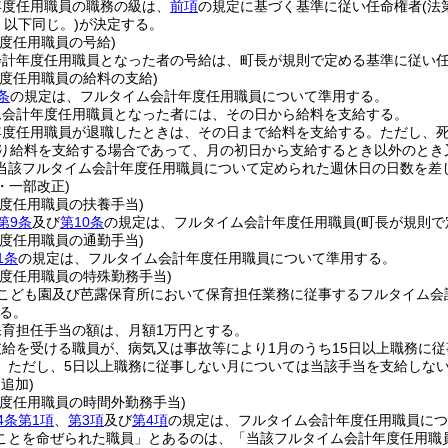
年度任用職員の職務の級は、
前項
の規定に基づく基準に従い任命権者
(
、以下同じ。)
が決定する。
度任用職員の号給)
会計年度任用職員となった者の号給は、町長が規則で定める基準に従い
年度任用職員の給料の支給)
条
の規定は、フルタイム会計年度任用職員について準用する。
ム会計年度任用職員となった者には、その日から給料を支給する。
年度任用職員が退職したときは、その日まで給料を支給する。
ただし、
り給料を支給する場合であって、月の初日から支給するとき以外のとき
当該フルタイム会計年度任用職員について定められた週休日の日数を差
9・一部改正)
度任用職員の扶養手当)
第9条
及び
第10条
の規定は、フルタイム会計年度任用職員
(町長が規則で
度任用職員の通勤手当)
1条
の規定は、フルタイム会計年度任用職員について準用する。
年度任用職員の特殊勤務手当)
こども園及び芭露保育所において保育担任業務に従事するフルタイム会
る。
保育担任手当の額は、月額1万円とする。
給を受ける職員が、病気又は事故等により1月のうち15日以上職務に
。
ただし、5日以上職務に従事しない月については当該手当を支給しな
・追加)
年度任用職員の時間外勤務手当)
4条第1項
、
第3項
及び
第4項
の規定は、フルタイム会計年度任用職員につ
ことを命ぜられた職員」とあるのは、「当該フルタイム会計年度任用職