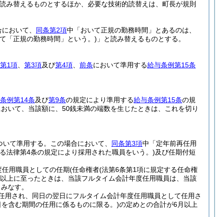
読み替えるものとするほか、必要な技術的読替えは、町長が規則
合において、
同条第2項
中「おいて正規の勤務時間」とあるのは、
いて「正規の勤務時間」という。)
」と読み替えるものとする。
第1項
、
第3項
及び
第4項
、
前条
において準用する
給与条例第15条
条例第14条
及び
第9条
の規定により準用する
給与条例第15条
の規
おいて、当該額に、50銭未満の端数を生じたときは、これを切り
ついて準用する。
この場合において、
同条第3項
中「定年前再任用
る法律第4条の規定により採用された職員をいう。)
及び任期付短
度任用職員としての任期
(任命権者
(法第6条第1項に規定する任命権
月以上に至ったときは、当該フルタイム会計年度任用職員は、当該
とみなす。
任用され、同日の翌日にフルタイム会計年度任用職員として任用さ
日を含む期間の任用に係るものに限る。)
の定めとの合計が6月以上