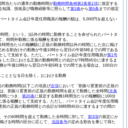
週間当たりの通常の勤務時間が
勤務時間条例第2条第1項
に規定する
る知識、技術及び職務経験等に照らして
第3条
から
第5条
までの規定
ートタイム会計年度任用職員の報酬の額は、5,000円を超えない
務時間」という。)
以外の時間に勤務することを命ぜられたパートタ
て、時間外勤務に係る報酬を支給する。
1時間当たりの報酬額に正規の勤務時間以外の時間にした次に掲げ
定める割合
(その勤務が午後10時から翌日の午前5時までの間である
として支給する。
ただし、パートタイム会計年度任用職員が
第1号
した日における正規の勤務時間との合計が7時間45分に達するま
勤務が午後10時から翌日の午前5時までの間である場合は、100分の
こととなる日を除く。)
における勤務
規の勤務時間
(以下この項及び
次項
において「割振り変更前の正規の
は、割振り変更前の正規の勤務時間を超えて勤務した全時間
(
次条
時間につき、
第20条
に規定する勤務1時間当たりの報酬額に100分
務に係る報酬として支給する。
ただし、パートタイム会計年度任用職
前の正規の勤務時間との合計が38時間45分に達するまでの間の
、その60時間を超えて勤務した全時間に対して、
前3項
の規定にか
掲げる時間の区分に応じて、
当該各号
の定める割合を乗じて得た