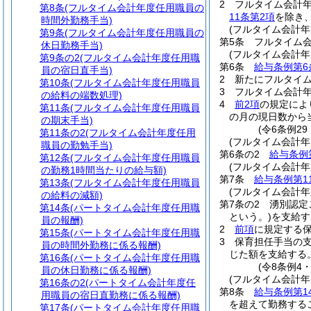
2
フルタイム会計
第8条
(フルタイム会計年度任用職員の
11条第2項
を除き
時間外勤務手当)
(フルタイム会計年
第9条
(フルタイム会計年度任用職員の
第5条
フルタイム
休日勤務手当)
(フルタイム会計
第9条の2
(フルタイム会計年度任用職
第6条
給与条例第6
員の宿日直手当)
2
新たにフルタイ
第10条
(フルタイム会計年度任用職員
3
フルタイム会計
の給料の端数処理)
4
前2項
の規定によ
第11条
(フルタイム会計年度任用職員
の月の現日数から
の期末手当)
(令6条例2
第11条の2
(フルタイム会計年度任用
(フルタイム会計年
職員の勤勉手当)
第6条の2
給与条例
第12条
(フルタイム会計年度任用職員
(フルタイム会計年
の勤務1時間当たりの給与額)
第7条
給与条例第1
第13条
(フルタイム会計年度任用職員
(フルタイム会計
の給料の減額)
第7条の2
湧別認定
第14条
(パートタイム会計年度任用職
という。)
を支給す
員の報酬)
2
前項
に規定する
第15条
(パートタイム会計年度任用職
3
保育担任手当の支
員の時間外勤務に係る報酬)
じた額を支給する
第16条
(パートタイム会計年度任用職
(令8条例4
員の休日勤務に係る報酬)
(フルタイム会計
第16条の2
(パートタイム会計年度任
第8条
給与条例第1
用職員の宿日直勤務に係る報酬)
を超えて勤務する
第17条
(パートタイム会計年度任用職