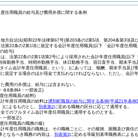
年度任用職員の給与及び費用弁償に関する条例
、地方自治法
(昭和22年法律第67号)
第203条の2第5項、第204条第3項
法第22条の2第1項に規定する会計年度任用職員
(以下「会計年度任用職
の給与)
は、法第22条の2第1項第2号により採用された会計年度任用職員
(以下
特殊勤務手当、時間外勤務手当、休日勤務手当、宿日直手当、期末手当
トタイム会計年度任用職員」という。)
にあっては、報酬、期末手当及び
例に規定する場合のほか現金で支払わなければならない。
ただし、会計
じた費用の弁償は、給与には含まれない。
9・令8条例4・一部改正)
度任用職員の給料)
会計年度任用職員の給料は
湧別町職員の給与に関する条例
(平成21年条
)
によるものとし、
別表第2
に定める職種の区分に応じて適用する。
、全てのフルタイム会計年度任用職員に適用するものとする。
9・一部改正)
度任用職員の職務の級)
会計年度任用職員の職務は、その職種ごとに、その複雑、困難及び責任
準となるべき職務の内容は、
別表第3
に定める等級別基準職務表による