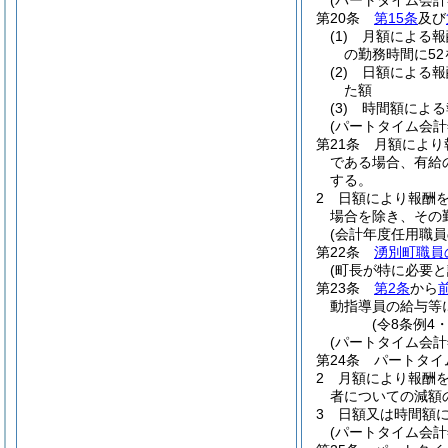
(パートタイム会
第20条
第15条
及び
(1)
月額による
の勤務時間に5
(2)
日額による
た額
(3)
時間額によ
(パートタイム会
第21条
月額により
である場合、有給
する。
2
日額により報酬
場合を除き、その
(会計年度任用職員
第22条
湧別町職員
(町長が特に必要
第23条
第2条
から
動指導員の給与等
(令8条例4
(パートタイム会
第24条
パートタイ
2
月額により報酬
者についての減額
3
日額又は時間額
(パートタイム会