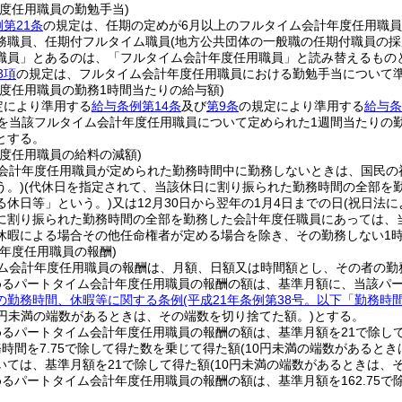
度任用職員の勤勉手当)
第21条
の規定は、任期の定めが6月以上のフルタイム会計年度任用職
務職員、任期付フルタイム職員
(地方公共団体の一般職の任期付職員の採
職員」とあるのは、「フルタイム会計年度任用職員」と読み替えるもの
3項
の規定は、フルタイム会計年度任用職員における勤勉手当について
年度任用職員の勤務1時間当たりの給与額)
定により準用する
給与条例第14条
及び
第9条
の規定により準用する
給与条
額を当該フルタイム会計年度任用職員について定められた1週間当たりの
とする。
年度任用職員の給料の減額)
会計年度任用職員が定められた勤務時間中に勤務しないときは、国民の
う。)
(代休日を指定されて、当該休日に割り振られた勤務時間の全部を
る休日等」という。)
又は12月30日から翌年の1月4日までの日
(祝日法
に割り振られた勤務時間の全部を勤務した会計年度任職員にあっては、
休暇による場合その他任命権者が定める場合を除き、その勤務しない1
年度任用職員の報酬)
ム会計年度任用職員の報酬は、月額、日額又は時間額とし、その者の勤
めるパートタイム会計年度任用職員の報酬の額は、基準月額に、当該パー
の勤務時間、休暇等に関する条例
(平成21年条例第38号。以下「勤務時
00円未満の端数があるときは、その端数を切り捨てた額。)
とする。
めるパートタイム会計年度任用職員の報酬の額は、基準月額を21で除し
時間を7.75で除して得た数を乗じて得た額
(10円未満の端数があると
いては、基準月額を21で除して得た額
(10円未満の端数があるときは、
るパートタイム会計年度任用職員の報酬の額は、基準月額を162.75で