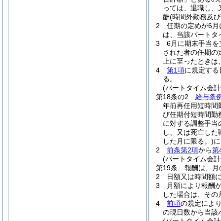
っては、退職し、
酬
(時間外勤務及
2
任期の定めが6月
は、当該パートタ
3
6月に期末手当
された者の任期の
上に至ったときは
4
第1項
に規定する
る。
(パートタイム会
第18条の2
給与条例
年前再任用短時間
び任期付短時間勤
に対する調整手当
し、又は死亡した
した月に限る。)
に
2
前条第2項
から
第
(パートタイム会
第19条
報酬は、月
2
日額又は時間額
3
月額により報酬
した場合は、その
4
前項
の規定によ
の現日数から当該