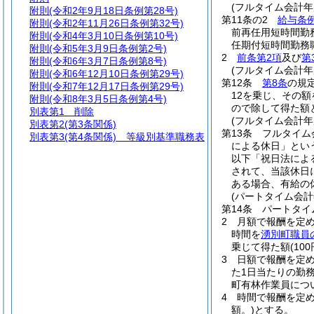
(フルタイム会計年
附則
(令和2年9月18日条例第28号)
第11条の2
給与条例
附則
(令和2年11月26日条例第32号)
前再任用短時間勤
附則
(令和4年3月10日条例第10号)
任期付短時間勤務
附則
(令和5年3月9日条例第2号)
2
前条第2項
及び
第
附則
(令和6年3月7日条例第8号)
(フルタイム会計
附則
(令和6年12月10日条例第29号)
第12条
第8条
の規
附則
(令和7年12月17日条例第29号)
12を乗じ、その
附則
(令和8年3月5日条例第4号)
ので除して得た額
別表第1
削除
(フルタイム会計
別表第2
(第3条関係)
第13条
フルタイム
別表第3
(第4条関係) 等級別基準職務表
による休日」とい
以下「祝日法によ
されて、当該休日
ある場合、有給の
(パートタイム会計
第14条
パートタイ
2
月額で報酬を定
時間を
湧別町職員
乗じて得た額
(1
3
日額で報酬を定
た1日当たりの勤務
町有林作業員につ
4
時間で報酬を定め
額。)
とする。