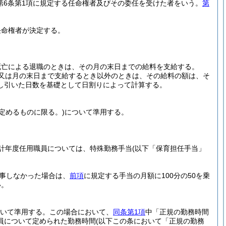
法第6条第1項に規定する任命権者及びその委任を受けた者をいう。
第
任命権者が決定する。
死亡による退職のときは、その月の末日までの給料を支給する。
又は月の末日まで支給するとき以外のときは、その給料の額は、そ
し引いた日数を基礎として日割りによって計算する。
定めるものに限る。)
について準用する。
計年度任用職員については、特殊勤務手当
(以下「保育担任手当」
従事しなかった場合は、
前項
に規定する手当の月額に100分の50を乗
い。
いて準用する。
この場合において、
同条第1項
中「正規の勤務時間
員について定められた勤務時間
(以下この条において「正規の勤務