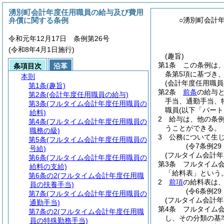
湧別町会計年度任用職員の給与及び費用
弁償に関する条例
○湧別町会計
令和元年12月17日 条例第26号
(令和8年4月1日施行)
(趣旨)
第1条
この条例は
条項目次
沿革
条第5項に基づき、
本則
(会計年度任用職員
第1条
(趣旨)
第2条
前条
の給与と
第2条
(会計年度任用職員の給与)
手当、通勤手当、
第3条
(フルタイム会計年度任用職員の
職員
(以下「パー
給料)
2
給与は、他の条
第4条
(フルタイム会計年度任用職員の
うことができる。
職務の級)
3
公務について生
第5条
(フルタイム会計年度任用職員の
(令7条例2
号給)
(フルタイム会計年
第6条
(フルタイム会計年度任用職員の
第3条
フルタイム
給料の支給)
「給料表」という。
第6条の2
(フルタイム会計年度任用職
2
前項
の給料表は
員の扶養手当)
(令6条例2
第7条
(フルタイム会計年度任用職員の
(フルタイム会計年
通勤手当)
第4条
フルタイム
第7条の2
(フルタイム会計年度任用職
し、その分類の基
員の特殊勤務手当)