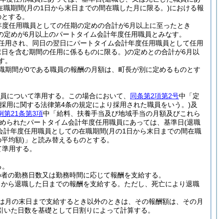
在職期間
(月の1日から末日までの間在職した月に限る。)
における報
のとする。
年度任用職員としての任期の定めの合計が6月以上に至ったとき
の定めが6月以上のパートタイム会計年度任用職員とみなす。
任用され、同日の翌日にパートタイム会計年度任用職員として任用
末日を含む期間の任用に係るものに限る。)
の定めとの合計が6月以
す。
職期間が0である職員の報酬の月額は、町長が別に定めるものとす
職員について準用する。
この場合において、
同条第2項第2号
中「定
採用に関する法律第4条の規定により採用された職員をいう。)
及
例第21条第3項
中「給料、扶養手当及び地域手当の月額及びこれら
定められたパートタイム会計年度任用職員にあっては、基準日
(退職
会計年度任用職員としての在職期間
(月の1日から末日までの間在職
平均額)
」と読み替えるものとする。
て準用する。
る。
の者の勤務日数又は勤務時間に応じて報酬を支給する。
日から退職した日までの報酬を支給する。
ただし、死亡により退職
は月の末日まで支給するとき以外のときは、その報酬額は、その月
引いた日数を基礎として日割りによって計算する。