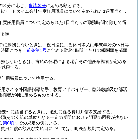
の区分に応じ、
当該各号
に定める額とする。
該パートタイム会計年度任用職員について定められた1週間当たり
年度任用職員について定められた1日当たりの勤務時間で除して得
する額
中に勤務しないときは、祝日法による休日等又は年末年始の休日等
1時間につき、
前条第1号
に定める勤務1時間当たりの報酬額を減額
勤務しないときは、有給の休暇による場合その他任命権者が定める
を減額する。
度任用職員について準用する。
任用される外国語指導助手、教育アドバイザー、臨時教諭及び部活
命権者が別に定めるものとする。
給要件に該当するときは、通勤に係る費用弁償を支給する。
の額
(その支給の単位となる一定の期間における通勤の回数が少ない
ら
第6項
までの規定の例による。
る費用弁償の額及び支給日については、町長が規則で定める。