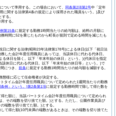
員について準用する。
この場合において、
同条第2項第2号
中「定年
用に関する法律第4条の規定により採用された職員をいう。)
及び
とする。
準用する。
例第15条
に規定する勤務1時間当たりの給与額は、給料の月額に
勤務時間に52を乗じたものから町長が規則で定める時間を減じたも
祝日に関する法律
(昭和23年法律第178号)
による休日
(以下「祝日法
勤務した会計年度任用職員にあっては、当該休日に代わる代休日。
による休日を除く。以下「年末年始の休日」という。)
(代休日を指定
当該休日に代わる代休日。以下「年末年始の休日等」という。)
で
時間につき、
前条
に規定する勤務1時間当たりの給与額を減額する。
務態様に応じて任命権者が決定する。
トタイム会計年度任用職員について定められた1週間当たりの勤務
間条例」という。)
第2条第1項
に規定する勤務時間で除して得た数を
て得た額に、当該パートタイム会計年度任用職員について定められ
きは、その端数を切り捨てた額。)
とする。
ただし、公園作業員及び
その端数を切り捨てた額。)
とする。
除して得た額
(10円未満の端数があるときは、その端数を切り捨てた