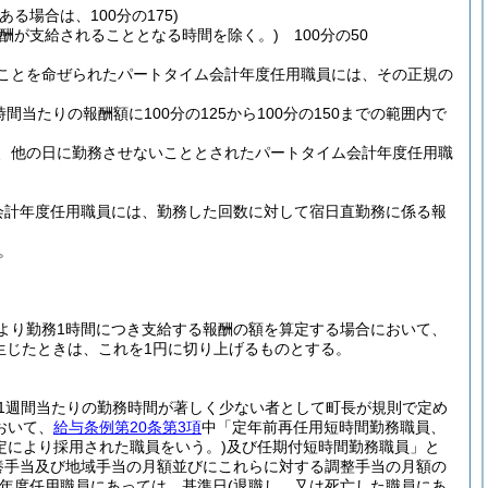
る場合は、100分の175)
酬が支給されることとなる時間を除く。)
100分の50
ことを命ぜられたパートタイム会計年度任用職員には、その正規の
間当たりの報酬額に100分の125から100分の150までの範囲内で
、他の日に勤務させないこととされたパートタイム会計年度任用職
会計年度任用職員には、勤務した回数に対して宿日直勤務に係る報
。
より勤務1時間につき支給する報酬の額を算定する場合において、
生じたときは、これを1円に切り上げるものとする。
(1週間当たりの勤務時間が著しく少ない者として町長が規則で定め
おいて、
給与条例第20条第3項
中「定年前再任用短時間勤務職員、
定により採用された職員をいう。)
及び任期付短時間勤務職員」と
養手当及び地域手当の月額並びにこれらに対する調整手当の月額の
計年度任用職員にあっては、基準日
(退職し、又は死亡した職員にあ