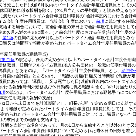
又は死亡した日)
以前6月以内のパートタイム会計年度任用職員としての
び休日勤務に係る報酬を除く。)
の1月当たりの平均額)
」と読み替えるも
に満たないパートタイム会計年度任用職員の1会計年度内における会計
イム会計年度任用職員は、当該会計年度において、
前項
に規定する任期
を支給する場合において、前会計年度の末日まで会計年度任用職員として
定め
(6月未満のものに限る。)
と前会計年度における任期
(前会計年度の
、
第1項
の任期の定めが6月以上のパートタイム会計年度任用職員とみな
日額又は時間額で報酬が定められたパートタイム会計年度任用職員の在
計年度任用職員の勤勉手当)
第21条
の規定は、任期の定めが6月以上のパートタイム会計年度任用
勤務職員、任期付フルタイム職員
(地方公共団体の一般職の任期付職員の
務職員」とあるのは、「パートタイム会計年度任用職員」とし、
給与条
の月額の合計額」とあるのは、「報酬の月額
(日額又は時間額で報酬が
職員にあっては、退職し、又は死亡した日)
以前6月以内のパートタイム
おける報酬
(時間外勤務及び休日勤務に係る報酬を除く。)
の1月当たりの
4項
の規定は、パートタイム会計年度任用職員における勤勉手当につい
計年度任用職員の報酬の支給)
の1日から末日までを計算期間とし、町長が規則で定める期日に支給す
により報酬が定められたパートタイム会計年度任用職員に対しては、そ
が定められたパートタイム会計年度任用職員に対しては、職員となった
月の末日までの報酬を支給する。
り報酬を支給する場合であって、月の1日から支給するとき以外のとき又
パートタイム会計年度任用職員について定められた週休日の日数を差し