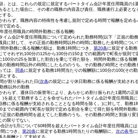
額」とは、これらの規定に規定するパートタイム会計年度任用職員の1
あるとした場合に、その者の職務の内容及び責任、職務遂行上必要とな
とする。
かわらず、職務内容の特殊性を考慮し規則で定める時間で報酬を定めるパ
則で定める。
計年度任用職員の時間外勤務に係る報酬)
タイム会計年度任用職員について定められた勤務時間
(以下「正規の勤
職員に対して、その正規の勤務時間以外の時間に勤務した全時間につい
時間外勤務に係る報酬の額は、勤務1時間につき、
第20条
に規定する勤務
てそれぞれ100分の125から100分の150までの範囲内で町長が規則で
100分の25を加算した割合)
を乗じて得た額を、時間外勤務に係る報酬
規の勤務時間以外の時間にしたもののうち、その勤務の時間とその勤務を
っては、
同条
に規定する勤務1時間当たりの報酬額に100分の100
(その
額とする。
間が割り振られた日
(
次条
の規定により休日勤務に係る報酬が支給される
勤務以外の勤務
かわらず、週休日の振替等により、あらかじめ割り振られた1週間の正
)
を超えて勤務することを命ぜられたパートタイム会計年度任用職員に
勤務に係る報酬が支給されることとなる時間を除く。)
に対して、勤務1
分の50までの範囲内で町長が規則で定める割合を乗じて得た額を時間外勤
の正規の勤務時間を超えてした勤務のうち、その勤務の時間と割振り変更
この限りでない。
合計が1月について60時間を超えたパートタイム会計年度任用職員には
時間につき、
第20条
に規定する勤務1時間当たりの報酬額に、
次の各号
に
係る報酬として支給する。