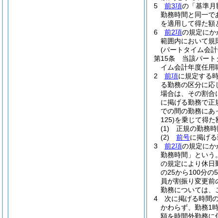
5
前3項
の「基準月
勤務時間と同一で
を適用して得た額
6
前2項
の規定にか
範囲内において規
(パートタイム会
第15条
当該パート
イム会計年度任用
2
前項
に規定する
る勤務の区分に応じ
場合は、その割合に
に掲げる勤務で正
での間の勤務にあ
125)
を乗じて得た
(1)
正規の勤務時
(2)
前号
に掲げる
3
前2項
の規定にか
勤務時間」という。
の規定により休日
の25から100
員が割振り変更前
勤務については、
4
次に掲げる時間の
かわらず、勤務1
額を時間外勤務に