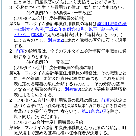
たときは、口座振替の方法により支払うことができる。
3
公務について生じた費用の弁償は、給与には含まれない。
(令7条例29・令8条例4・一部改正)
(フルタイム会計年度任用職員の給料)
第3条
フルタイム会計年度任用職員の給料は
湧別町職員の給
与に関する条例
(平成21年条例第49号。以下「給与条例」
という。)
第3条
に定める給料表
(以下「給料表」という。)
によるものとし、
別表第2
に定める職種の区分に応じて適用
する。
2
前項
の給料表は、全てのフルタイム会計年度任用職員に適
用するものとする。
(令6条例29・一部改正)
(フルタイム会計年度任用職員の職務の級)
第4条
フルタイム会計年度任用職員の職務は、その職種ごと
に、その複雑、困難及び責任の程度に基づき、これを給料
表に定める職務の級に分類するものとし、その分類の基準
となるべき職務の内容は、
別表第3
に定める等級別基準職務
表によるものとする。
2
フルタイム会計年度任用職員の職務の級は、
前項
の規定に
基づく基準に従い任命権者
(法第6条第1項に規定する任命権
者及びその委任を受けた者をいう。
第11条第2項
を除き、
以下同じ。)
が決定する。
(フルタイム会計年度任用職員の号給)
第5条
フルタイム会計年度任用職員となった者の号給は、町
長が規則で定める基準に従い任命権者が決定する。