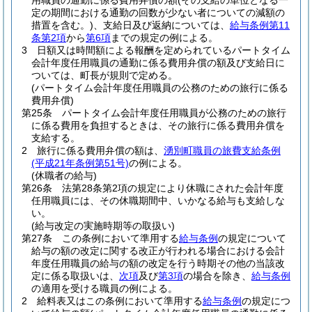
用職員の通勤に係る費用弁償の額
(その支給の単位となる一
定の期間における通勤の回数が少ない者についての減額の
措置を含む。)
、支給日及び返納については、
給与条例第11
条第2項
から
第6項
までの規定の例による。
3
日額又は時間額による報酬を定められているパートタイム
会計年度任用職員の通勤に係る費用弁償の額及び支給日に
ついては、町長が規則で定める。
(パートタイム会計年度任用職員の公務のための旅行に係る
費用弁償)
第25条
パートタイム会計年度任用職員が公務のための旅行
に係る費用を負担するときは、その旅行に係る費用弁償を
支給する。
2
旅行に係る費用弁償の額は、
湧別町職員の旅費支給条例
(平成21年条例第51号)
の例による。
(休職者の給与)
第26条
法第28条第2項の規定により休職にされた会計年度
任用職員には、その休職期間中、いかなる給与も支給しな
い。
(給与改定の実施時期等の取扱い)
第27条
この条例において準用する
給与条例
の規定について
給与の額の改定に関する改正が行われる場合における会計
年度任用職員の給与の額の改定を行う時期その他の当該改
定に係る取扱いは、
次項
及び
第3項
の場合を除き、
給与条例
の適用を受ける職員の例による。
2
給料表又はこの条例において準用する
給与条例
の規定につ