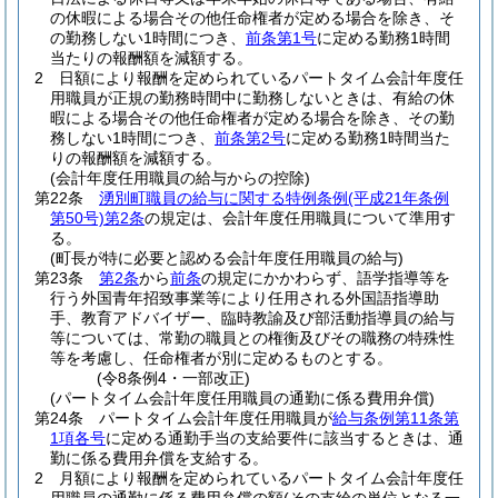
の休暇による場合その他任命権者が定める場合を除き、そ
の勤務しない1時間につき、
前条第1号
に定める勤務1時間
当たりの報酬額を減額する。
2
日額により報酬を定められているパートタイム会計年度任
用職員が正規の勤務時間中に勤務しないときは、有給の休
暇による場合その他任命権者が定める場合を除き、その勤
務しない1時間につき、
前条第2号
に定める勤務1時間当た
りの報酬額を減額する。
(会計年度任用職員の給与からの控除)
第22条
湧別町職員の給与に関する特例条例
(平成21年条例
第50号)
第2条
の規定は、会計年度任用職員について準用す
る。
(町長が特に必要と認める会計年度任用職員の給与)
第23条
第2条
から
前条
の規定にかかわらず、語学指導等を
行う外国青年招致事業等により任用される外国語指導助
手、教育アドバイザー、臨時教諭及び部活動指導員の給与
等については、常勤の職員との権衡及びその職務の特殊性
等を考慮し、任命権者が別に定めるものとする。
(令8条例4・一部改正)
(パートタイム会計年度任用職員の通勤に係る費用弁償)
第24条
パートタイム会計年度任用職員が
給与条例第11条第
1項各号
に定める通勤手当の支給要件に該当するときは、通
勤に係る費用弁償を支給する。
2
月額により報酬を定められているパートタイム会計年度任