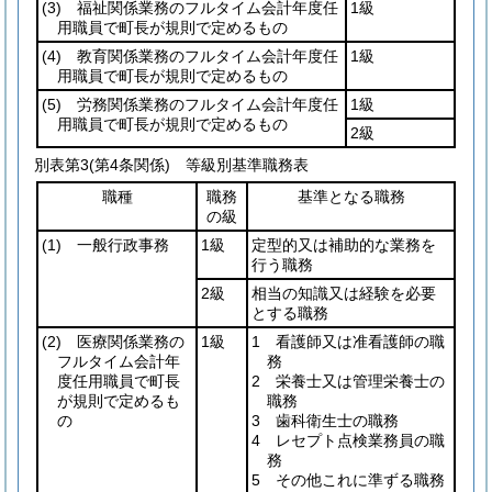
(3)
福祉関係業務のフルタイム会計年度任
1級
用職員で町長が規則で定めるもの
(4)
教育関係業務のフルタイム会計年度任
1級
用職員で町長が規則で定めるもの
(5)
労務関係業務のフルタイム会計年度任
1級
用職員で町長が規則で定めるもの
2級
別表第3
(第4条関係) 等級別基準職務表
職種
職務
基準となる職務
の級
(1)
一般行政事務
1級
定型的又は補助的な業務を
行う職務
2級
相当の知識又は経験を必要
とする職務
(2)
医療関係業務の
1級
1 看護師又は准看護師の職
フルタイム会計年
務
度任用職員で町長
2 栄養士又は管理栄養士の
が規則で定めるも
職務
の
3 歯科衛生士の職務
4 レセプト点検業務員の職
務
5 その他これに準ずる職務