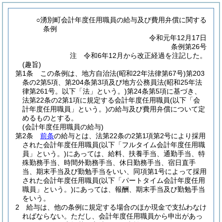
○湧別町会計年度任用職員の給与及び費用弁償に関する
条例
令和元年12月17日
条例第26号
注 令和6年12月から改正経過を注記した。
(趣旨)
第1条
この条例は、地方自治法
(昭和22年法律第67号)
第203
条の2第5項、第204条第3項及び地方公務員法
(昭和25年法
律第261号。以下「法」という。)
第24条第5項に基づき、
法第22条の2第1項に規定する会計年度任用職員
(以下「会
計年度任用職員」という。)
の給与及び費用弁償について定
めるものとする。
(会計年度任用職員の給与)
第2条
前条
の給与とは、法第22条の2第1項第2号により採用
された会計年度任用職員
(以下「フルタイム会計年度任用職
員」という。)
にあっては、給料、扶養手当、通勤手当、特
殊勤務手当、時間外勤務手当、休日勤務手当、宿日直手
当、期末手当及び勤勉手当をいい、同項第1号によって採用
された会計年度任用職員
(以下「パートタイム会計年度任用
職員」という。)
にあっては、報酬、期末手当及び勤勉手当
をいう。
2
給与は、他の条例に規定する場合のほか現金で支払わなけ
ればならない。
ただし、会計年度任用職員から申出があっ