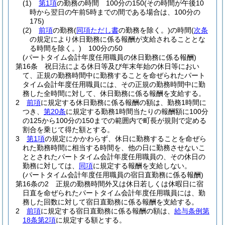
(1)
第1項
の勤務の時間 100分の150
(その時間が午後10
時から翌日の午前5時までの間である場合は、100分の
175)
(2)
前項
の勤務
(
同項ただし書
の勤務を除く。)
の時間
(
次条
の規定により休日勤務に係る報酬が支給されることとな
る時間を除く。)
100分の50
(パートタイム会計年度任用職員の休日勤務に係る報酬)
第16条
祝日法による休日等及び年末年始の休日等におい
て、正規の勤務時間中に勤務することを命ぜられたパート
タイム会計年度任用職員には、その正規の勤務時間中に勤
務した全時間に対して、休日勤務に係る報酬を支給する。
2
前項
に規定する休日勤務に係る報酬の額は、勤務1時間に
つき、
第20条
に規定する勤務1時間当たりの報酬額に100分
の125から100分の150までの範囲内で町長が規則で定める
割合を乗じて得た額とする。
3
第1項
の規定にかかわらず、休日に勤務することを命ぜら
れた勤務時間に相当する時間を、他の日に勤務させないこ
ととされたパートタイム会計年度任用職員の、その休日の
勤務に対しては、
同項
に規定する報酬を支給しない。
(パートタイム会計年度任用職員の宿日直勤務に係る報酬)
第16条の2
正規の勤務時間外又は休日若しくは休暇日に宿
日直を命ぜられたパートタイム会計年度任用職員には、勤
務した回数に対して宿日直勤務に係る報酬を支給する。
2
前項
に規定する宿日直勤務に係る報酬の額は、
給与条例第
18条第2項
に規定する額とする。