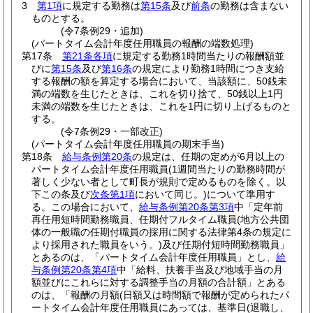
3
第1項
に規定する勤務は
第15条
及び
前条
の勤務は含まない
ものとする。
(令7条例29・追加)
(パートタイム会計年度任用職員の報酬の端数処理)
第17条
第21条各項
に規定する勤務1時間当たりの報酬額並
びに
第15条
及び
第16条
の規定により勤務1時間につき支給
する報酬の額を算定する場合において、当該額に、50銭未
満の端数を生じたときは、これを切り捨て、50銭以上1円
未満の端数を生じたときは、これを1円に切り上げるものと
する。
(令7条例29・一部改正)
(パートタイム会計年度任用職員の期末手当)
第18条
給与条例第20条
の規定は、任期の定めが6月以上の
パートタイム会計年度任用職員
(1週間当たりの勤務時間が
著しく少ない者として町長が規則で定めるものを除く。以
下この条及び
次条第1項
において同じ。)
について準用す
る。
この場合において、
給与条例第20条第3項
中「定年前
再任用短時間勤務職員、任期付フルタイム職員
(地方公共団
体の一般職の任期付職員の採用に関する法律第4条の規定に
より採用された職員をいう。)
及び任期付短時間勤務職員」
とあるのは、「パートタイム会計年度任用職員」とし、
給
与条例第20条第4項
中「給料、扶養手当及び地域手当の月
額並びにこれらに対する調整手当の月額の合計額」とある
のは、「報酬の月額
(日額又は時間額で報酬が定められたパ
ートタイム会計年度任用職員にあっては、基準日
(退職し、