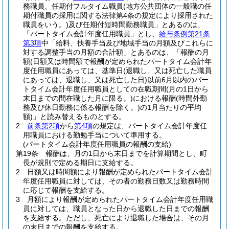
務職員、任期付フルタイム職員
(地方公共団体の一般職の任
期付職員の採用に関する法律第4条の規定により採用された
職員をいう。)
及び任期付短時間勤務職員」とあるのは、
「パートタイム会計年度任用職員」とし、
給与条例第21条
第3項
中「給料、扶養手当及び地域手当の月額及びこれらに
対する調整手当の月額の合計額」とあるのは、「報酬の月
額
(日額又は時間額で報酬が定められたパートタイム会計年
度任用職員にあっては、基準日
(退職し、又は死亡した職員
にあっては、退職し、又は死亡した日)
以前6月以内のパー
トタイム会計年度任用職員としての在職期間
(月の1日から
末日までの間在職した月に限る。)
における報酬
(時間外勤
務及び休日勤務に係る報酬を除く。)
の1月当たりの平均
額)
」と読み替えるものとする。
2
前条第2項
から
第4項
の規定は、パートタイム会計年度任
用職員における勤勉手当について準用する。
(パートタイム会計年度任用職員の報酬の支給)
第19条
報酬は、月の1日から末日までを計算期間とし、町
長が規則で定める期日に支給する。
2
日額又は時間額により報酬が定められたパートタイム会計
年度任用職員に対しては、その者の勤務日数又は勤務時間
に応じて報酬を支給する。
3
月額により報酬が定められたパートタイム会計年度任用職
員に対しては、職員となった日から退職した日までの報酬
を支給する。
ただし、死亡により退職した場合は、その月
の末日までの報酬を支給する。