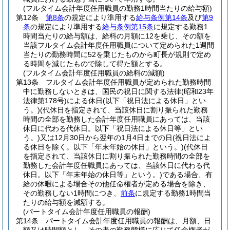
(フルタイム会計年度任用職員の勤務1時間当たりの給与額)
第12条
第8条
の規定により準用する
給与条例第14条
及び
第9
条
の規定により準用する
給与条例第15条
に規定する勤務1
時間当たりの給与額は、給料の月額に12を乗じ、その額を
当該フルタイム会計年度任用職員について定められた1週間
当たりの勤務時間に52を乗じたものから町長が規則で定め
る時間を減じたもので除して得た額とする。
(フルタイム会計年度任用職員の給料の減額)
第13条
フルタイム会計年度任用職員が定められた勤務時間
中に勤務しないときは、国民の祝日に関する法律
(昭和23年
法律第178号)
による休日
(以下「祝日法による休日」とい
う。)
(代休日を指定されて、当該休日に割り振られた勤務
時間の全部を勤務した会計年度任用職員にあっては、当該
休日に代わる代休日。以下「祝日法による休日等」とい
う。)
又は12月30日から翌年の1月4日までの日
(祝日法によ
る休日を除く。以下「年末年始の休日」という。)
(代休日
を指定されて、当該休日に割り振られた勤務時間の全部を
勤務した会計年度任職員にあっては、当該休日に代わる代
休日。以下「年末年始の休日等」という。)
である場合、有
給の休暇による場合その他任命権者が定める場合を除き、
その勤務しない1時間につき、
前条
に規定する勤務1時間当
たりの給与額を減額する。
(パートタイム会計年度任用職員の報酬)
第14条
パートタイム会計年度任用職員の報酬は、月額、日