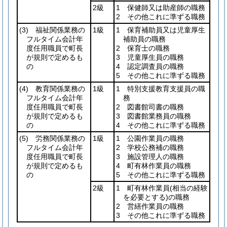
2級
1 保健師又は助産師の職務
2 その他これに準ずる職務
(3)
福祉関係業務の
1級
1 保育補助員又は児童厚生
フルタイム会計年
補助員の職務
度任用職員で町長
2 保育士の職務
が規則で定めるも
3 児童厚生員の職務
の
4 認定調査員の職務
5 その他これに準ずる職務
(4)
教育関係業務の
1級
1 特別支援教育支援員の職
フルタイム会計年
務
度任用職員で町長
2 図書館司書の職務
が規則で定めるも
3 図書館業務員の職務
の
4 その他これに準ずる職務
(5)
労務関係業務の
1級
1 公園作業員の職務
フルタイム会計年
2 学校公務補の職務
度任用職員で町長
3 施設管理人の職務
が規則で定めるも
4 町有林作業員の職務
の
5 その他これに準ずる職務
2級
1 町有林作業員
(相当の経験
を必要とする)
の職務
2 営繕作業員の職務
3 その他これに準ずる職務