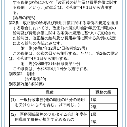
する条例
(次条において「改正後の給与及び費用弁償に関す
る条例」という。)
の規定は、令和6年4月1日から適用す
る。
(給与の内払)
第2条
改正後の給与及び費用弁償に関する条例の規定を適用
する場合においては、改正前の湧別町会計年度任用職員の
給与及び費用弁償に関する条例の規定に基づいて支給され
た給与は、改正後の給与及び費用弁償に関する条例の規定
による給与の内払とみなす。
附
則
(令和7年12月17日
条例第29号)
この条例は、公布の日から施行する。
ただし、第2条の規定
は、令和8年4月1日から施行する。
附
則
(令和8年3月5日
条例第4号)
この条例は、令和8年4月1日から施行する。
別表第1
削除
(令6条例29)
別表第2
(第3条関係)
職種
職務の級
(1)
一般行政事務
(他の職種の区分の適用
1級
を受けないものを含む。以下同じ。)
2級
(2)
医療関係業務のフルタイム会計年度任
1級
用職員で町長が規則で定めるもの
2級