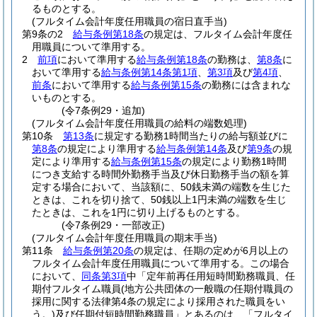
るものとする。
(フルタイム会計年度任用職員の宿日直手当)
第9条の2
給与条例第18条
の規定は、フルタイム会計年度任
用職員について準用する。
2
前項
において準用する
給与条例第18条
の勤務は、
第8条
に
おいて準用する
給与条例第14条第1項
、
第3項
及び
第4項
、
前条
において準用する
給与条例第15条
の勤務には含まれな
いものとする。
(令7条例29・追加)
(フルタイム会計年度任用職員の給料の端数処理)
第10条
第13条
に規定する勤務1時間当たりの給与額並びに
第8条
の規定により準用する
給与条例第14条
及び
第9条
の規
定により準用する
給与条例第15条
の規定により勤務1時間
につき支給する時間外勤務手当及び休日勤務手当の額を算
定する場合において、当該額に、50銭未満の端数を生じた
ときは、これを切り捨て、50銭以上1円未満の端数を生じ
たときは、これを1円に切り上げるものとする。
(令7条例29・一部改正)
(フルタイム会計年度任用職員の期末手当)
第11条
給与条例第20条
の規定は、任期の定めが6月以上の
フルタイム会計年度任用職員について準用する。
この場合
において、
同条第3項
中「定年前再任用短時間勤務職員、任
期付フルタイム職員
(地方公共団体の一般職の任期付職員の
採用に関する法律第4条の規定により採用された職員をい
う。)
及び任期付短時間勤務職員」とあるのは、「フルタイ