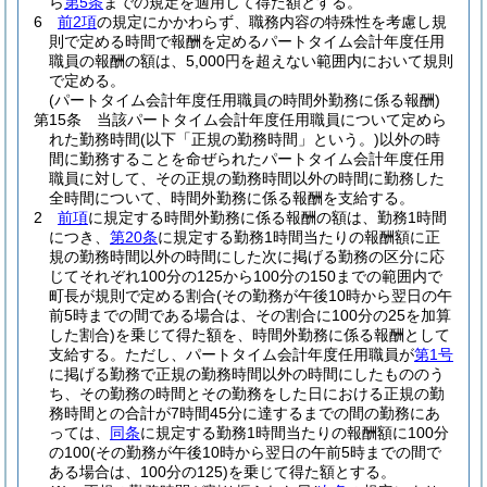
ら
第5条
までの規定を適用して得た額とする。
6
前2項
の規定にかかわらず、職務内容の特殊性を考慮し規
則で定める時間で報酬を定めるパートタイム会計年度任用
職員の報酬の額は、5,000円を超えない範囲内において規則
で定める。
(パートタイム会計年度任用職員の時間外勤務に係る報酬)
第15条
当該パートタイム会計年度任用職員について定めら
れた勤務時間
(以下「正規の勤務時間」という。)
以外の時
間に勤務することを命ぜられたパートタイム会計年度任用
職員に対して、その正規の勤務時間以外の時間に勤務した
全時間について、時間外勤務に係る報酬を支給する。
2
前項
に規定する時間外勤務に係る報酬の額は、勤務1時間
につき、
第20条
に規定する勤務1時間当たりの報酬額に正
規の勤務時間以外の時間にした次に掲げる勤務の区分に応
じてそれぞれ100分の125から100分の150までの範囲内で
町長が規則で定める割合
(その勤務が午後10時から翌日の午
前5時までの間である場合は、その割合に100分の25を加算
した割合)
を乗じて得た額を、時間外勤務に係る報酬として
支給する。
ただし、パートタイム会計年度任用職員が
第1号
に掲げる勤務で正規の勤務時間以外の時間にしたもののう
ち、その勤務の時間とその勤務をした日における正規の勤
務時間との合計が7時間45分に達するまでの間の勤務にあ
っては、
同条
に規定する勤務1時間当たりの報酬額に100分
の100
(その勤務が午後10時から翌日の午前5時までの間で
ある場合は、100分の125)
を乗じて得た額とする。