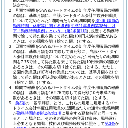
額又は時間額とし、その者の勤務態様に応じて任命権者が
決定する。
2
月額で報酬を定めるパートタイム会計年度任用職員の報酬
の額は、基準月額に、当該パートタイム会計年度任用職員
について定められた1週間当たりの勤務時間を
湧別町職員の
勤務時間、休暇等に関する条例
(平成21年条例第38号。以
下「勤務時間条例」という。)
第2条第1項
に規定する勤務時
間で除して得た数を乗じて得た額
(100円未満の端数がある
ときは、その端数を切り捨てた額。)
とする。
3
日額で報酬を定めるパートタイム会計年度任用職員の報酬
の額は、基準月額を21で除して得た額に、当該パートタイ
ム会計年度任用職員について定められた1日当たりの勤務時
間を7.75で除して得た数を乗じて得た額
(10円未満の端数が
あるときは、その端数を切り捨てた額。)
とする。
ただし、
公園作業員及び町有林作業員については、基準月額を21で
除して得た額
(10円未満の端数があるときは、その端数を切
り捨てた額。)
とする。
4
時間で報酬を定めるパートタイム会計年度任用職員の報酬
の額は、基準月額を162.75で除して得た額
(10円未満の端
数があるときは、その端数を切り捨てた額。)
とする。
5
前3項
の「基準月額」とは、これらの規定に規定するパー
トタイム会計年度任用職員の1週間当たりの通常の勤務時間
が
勤務時間条例第2条第1項
に規定する勤務時間と同一であ
るとした場合に、その者の職務の内容及び責任、職務遂行
上必要となる知識、技術及び職務経験等に照らして
第3条
か