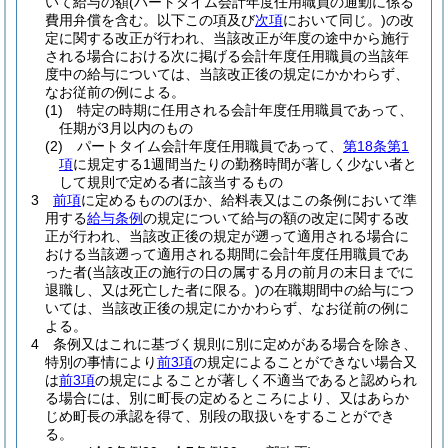
いて給与の額
(パートタイム会計年度任用職員の通勤に係る
費用弁償を含む。以下この項及び
次項
において同じ。)
の改
定に関する改正が行われ、当該改正が年度の途中から施行
される場合における次に掲げる会計年度任用職員の当該年
度中の給与については、当該改正後の規定にかかわらず、
なお従前の例による。
(1)
特定の時期に任用される会計年度任用職員であって、
任期が3月以内のもの
(2)
パートタイム会計年度任用職員であって、
第18条第1
項
に規定する1週間当たりの勤務時間が著しく少ない者と
して規則で定める者に該当するもの
3
前項
に定めるもののほか、給料表又はこの条例において準
用する
給与条例
の規定について給与の額の改定に関する改
正が行われ、当該改正後の規定が遡って適用される場合に
おける当該遡って適用される期間に会計年度任用職員であ
った者
(当該改正の施行の日の属する月の前月の末日までに
退職し、又は死亡した者に限る。)
の在職期間中の給与につ
いては、当該改正後の規定にかかわらず、なお従前の例に
よる。
4
条例又はこれに基づく規則に別に定めがある場合を除き、
特別の事情により
前3項
の規定によることができない場合又
は
前3項
の規定によることが著しく不適当であると認められ
る場合には、別に町長の定めるところにより、又はあらか
じめ町長の承認を得て、別段の取扱いをすることができ
る。