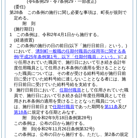
(令6条例29・令7条例29・一部改正)
(委任)
第28条
この条例の施行に関し必要な事項は、町長が規則で
定める。
附
則
(施行期日)
1
この条例は、令和2年4月1日から施行する。
(経過措置)
2
この条例の施行の日の前日
(以下「施行日前日」という。)
において、
湧別町一般職の任期付職員の採用等に関する条
例
(平成25年条例第1号。以下「任期付職員」という。)
によ
り任用されていた職員で、施行日において引き続き会計年
度任用職員として任用され本条例の適用を受けることとな
った職員については、その者が受ける給料号給が施行日前
日に受けていた給料号給に達しないこととなる者には、施
行日前日に受けていた給料号給を支給する。
3
施行日前日において、
任期付職員
として任用されていた職
員で、施行日において引き続き会計年度任用職員として任
用され本条例の適用を受けることとなった職員について
は、施行日前日まで
任期付職員
であった期間を
第11条
及び
第18条
に規定する任期とみなす。
附
則
(令和2年9月18日
条例第28号)
この条例は、公布の日から施行する。
附
則
(令和2年11月26日
条例第32号)
この条例は、公布の日から施行する。
ただし、第2条の規定