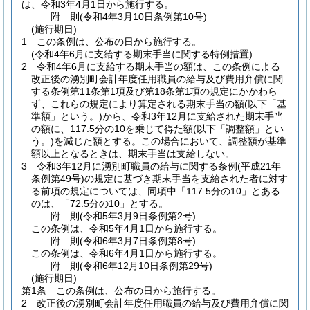
は、令和3年4月1日から施行する。
附
則
(令和4年3月10日
条例第10号)
(施行期日)
1
この条例は、公布の日から施行する。
(令和4年6月に支給する期末手当に関する特例措置)
2
令和4年6月に支給する期末手当の額は、この条例による
改正後の湧別町会計年度任用職員の給与及び費用弁償に関
する条例第11条第1項及び第18条第1項の規定にかかわら
ず、これらの規定により算定される期末手当の額
(以下「基
準額」という。)
から、令和3年12月に支給された期末手当
の額に、117.5分の10を乗じて得た額
(以下「調整額」とい
う。)
を減じた額とする。
この場合において、調整額が基準
額以上となるときは、期末手当は支給しない。
3
令和3年12月に湧別町職員の給与に関する条例
(平成21年
条例第49号)
の規定に基づき期末手当を支給された者に対す
る前項の規定については、同項中「117.5分の10」とある
のは、「72.5分の10」とする。
附
則
(令和5年3月9日
条例第2号)
この条例は、令和5年4月1日から施行する。
附
則
(令和6年3月7日
条例第8号)
この条例は、令和6年4月1日から施行する。
附
則
(令和6年12月10日
条例第29号)
(施行期日)
第1条
この条例は、公布の日から施行する。
2
改正後の湧別町会計年度任用職員の給与及び費用弁償に関