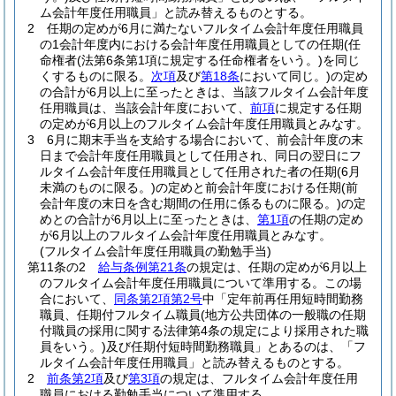
ム会計年度任用職員」と読み替えるものとする。
2
任期の定めが6月に満たないフルタイム会計年度任用職員
の1会計年度内における会計年度任用職員としての任期
(任
命権者
(法第6条第1項に規定する任命権者をいう。)
を同じ
くするものに限る。
次項
及び
第18条
において同じ。)
の定め
の合計が6月以上に至ったときは、当該フルタイム会計年度
任用職員は、当該会計年度において、
前項
に規定する任期
の定めが6月以上のフルタイム会計年度任用職員とみなす。
3
6月に期末手当を支給する場合において、前会計年度の末
日まで会計年度任用職員として任用され、同日の翌日にフ
ルタイム会計年度任用職員として任用された者の任期
(6月
未満のものに限る。)
の定めと前会計年度における任期
(前
会計年度の末日を含む期間の任用に係るものに限る。)
の定
めとの合計が6月以上に至ったときは、
第1項
の任期の定め
が6月以上のフルタイム会計年度任用職員とみなす。
(フルタイム会計年度任用職員の勤勉手当)
第11条の2
給与条例第21条
の規定は、任期の定めが6月以上
のフルタイム会計年度任用職員について準用する。
この場
合において、
同条第2項第2号
中「定年前再任用短時間勤務
職員、任期付フルタイム職員
(地方公共団体の一般職の任期
付職員の採用に関する法律第4条の規定により採用された職
員をいう。)
及び任期付短時間勤務職員」とあるのは、「フ
ルタイム会計年度任用職員」と読み替えるものとする。
2
前条第2項
及び
第3項
の規定は、フルタイム会計年度任用
職員における勤勉手当について準用する。