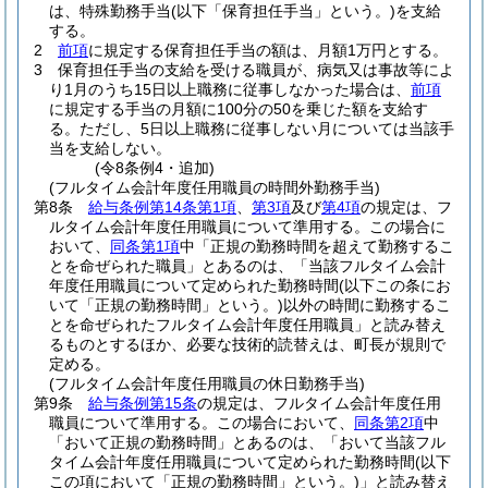
は、特殊勤務手当
(以下「保育担任手当」という。)
を支給
する。
2
前項
に規定する保育担任手当の額は、月額1万円とする。
3
保育担任手当の支給を受ける職員が、病気又は事故等によ
り1月のうち15日以上職務に従事しなかった場合は、
前項
に規定する手当の月額に100分の50を乗じた額を支給す
る。
ただし、5日以上職務に従事しない月については当該手
当を支給しない。
(令8条例4・追加)
(フルタイム会計年度任用職員の時間外勤務手当)
第8条
給与条例第14条第1項
、
第3項
及び
第4項
の規定は、フ
ルタイム会計年度任用職員について準用する。
この場合に
おいて、
同条第1項
中「正規の勤務時間を超えて勤務するこ
とを命ぜられた職員」とあるのは、「当該フルタイム会計
年度任用職員について定められた勤務時間
(以下この条にお
いて「正規の勤務時間」という。)
以外の時間に勤務するこ
とを命ぜられたフルタイム会計年度任用職員」と読み替え
るものとするほか、必要な技術的読替えは、町長が規則で
定める。
(フルタイム会計年度任用職員の休日勤務手当)
第9条
給与条例第15条
の規定は、フルタイム会計年度任用
職員について準用する。
この場合において、
同条第2項
中
「おいて正規の勤務時間」とあるのは、「おいて当該フル
タイム会計年度任用職員について定められた勤務時間
(以下
この項において「正規の勤務時間」という。)
」と読み替え