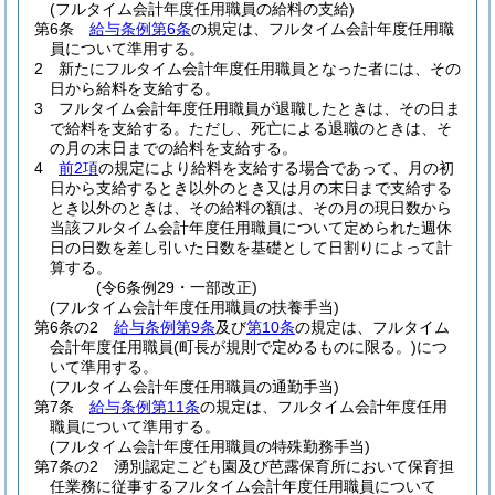
(フルタイム会計年度任用職員の給料の支給)
第6条
給与条例第6条
の規定は、フルタイム会計年度任用職
員について準用する。
2
新たにフルタイム会計年度任用職員となった者には、その
日から給料を支給する。
3
フルタイム会計年度任用職員が退職したときは、その日ま
で給料を支給する。
ただし、死亡による退職のときは、そ
の月の末日までの給料を支給する。
4
前2項
の規定により給料を支給する場合であって、月の初
日から支給するとき以外のとき又は月の末日まで支給する
とき以外のときは、その給料の額は、その月の現日数から
当該フルタイム会計年度任用職員について定められた週休
日の日数を差し引いた日数を基礎として日割りによって計
算する。
(令6条例29・一部改正)
(フルタイム会計年度任用職員の扶養手当)
第6条の2
給与条例第9条
及び
第10条
の規定は、フルタイム
会計年度任用職員
(町長が規則で定めるものに限る。)
につ
いて準用する。
(フルタイム会計年度任用職員の通勤手当)
第7条
給与条例第11条
の規定は、フルタイム会計年度任用
職員について準用する。
(フルタイム会計年度任用職員の特殊勤務手当)
第7条の2
湧別認定こども園及び芭露保育所において保育担
任業務に従事するフルタイム会計年度任用職員について