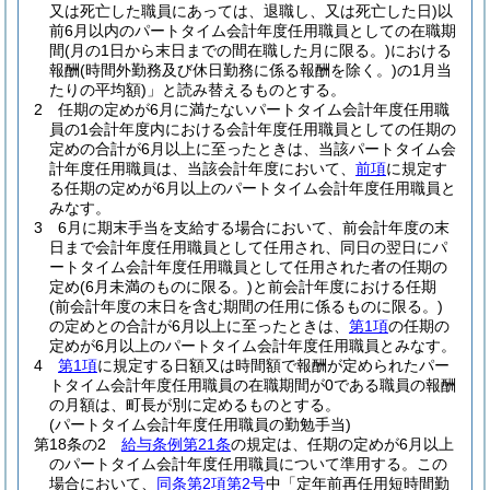
又は死亡した職員にあっては、退職し、又は死亡した日)
以
前6月以内のパートタイム会計年度任用職員としての在職期
間
(月の1日から末日までの間在職した月に限る。)
における
報酬
(時間外勤務及び休日勤務に係る報酬を除く。)
の1月当
たりの平均額)
」と読み替えるものとする。
2
任期の定めが6月に満たないパートタイム会計年度任用職
員の1会計年度内における会計年度任用職員としての任期の
定めの合計が6月以上に至ったときは、当該パートタイム会
計年度任用職員は、当該会計年度において、
前項
に規定す
る任期の定めが6月以上のパートタイム会計年度任用職員と
みなす。
3
6月に期末手当を支給する場合において、前会計年度の末
日まで会計年度任用職員として任用され、同日の翌日にパ
ートタイム会計年度任用職員として任用された者の任期の
定め
(6月未満のものに限る。)
と前会計年度における任期
(前会計年度の末日を含む期間の任用に係るものに限る。)
の定めとの合計が6月以上に至ったときは、
第1項
の任期の
定めが6月以上のパートタイム会計年度任用職員とみなす。
4
第1項
に規定する日額又は時間額で報酬が定められたパー
トタイム会計年度任用職員の在職期間が0である職員の報酬
の月額は、町長が別に定めるものとする。
(パートタイム会計年度任用職員の勤勉手当)
第18条の2
給与条例第21条
の規定は、任期の定めが6月以上
のパートタイム会計年度任用職員について準用する。
この
場合において、
同条第2項第2号
中「定年前再任用短時間勤