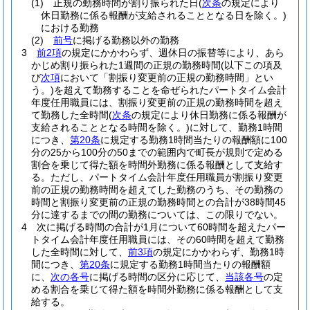
(1)
正規の勤務時間が割り振られた日
(
次条
の規定により
休日勤務に係る報酬が支給されることとなる日を除く。)
における勤務
(2)
前号
に掲げる勤務以外の勤務
3
前2項
の規定にかかわらず、週休日の振替等により、あら
かじめ割り振られた1週間の正規の勤務時間
(以下この項及
び
次項
において「割振り変更前の正規の勤務時間」とい
う。)
を超えて勤務することを命ぜられたパートタイム会計
年度任用職員には、割振り変更前の正規の勤務時間を超え
て勤務した全時間
(
次条
の規定により休日勤務に係る報酬が
支給されることとなる時間を除く。)
に対して、勤務1時間
につき、
第20条
に規定する勤務1時間当たりの報酬額に100
分の25から100分の50までの範囲内で町長が規則で定める
割合を乗じて得た額を時間外勤務に係る報酬として支給す
る。
ただし、パートタイム会計年度任用職員が割振り変更
前の正規の勤務時間を超えてした勤務のうち、その勤務の
時間と割振り変更前の正規の勤務時間との合計が38時間45
分に達するまでの間の勤務については、この限りでない。
4
次に掲げる時間の合計が1月について60時間を超えたパー
トタイム会計年度任用職員には、その60時間を超えて勤務
した全時間に対して、
前3項
の規定にかかわらず、勤務1時
間につき、
第20条
に規定する勤務1時間当たりの報酬額
に、
次の各号
に掲げる時間の区分に応じて、
当該各号
の定
める割合を乗じて得た額を時間外勤務に係る報酬として支
給する。