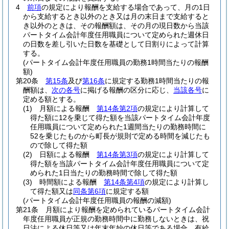
4
前項
の規定により報酬を支給する場合であって、月の1日
から支給するとき以外のとき又は月の末日まで支給すると
き以外のときは、その報酬額は、その月の現日数から当該
パートタイム会計年度任用職員について定められた週休日
の日数を差し引いた日数を基礎として日割りによって計算
する。
(パートタイム会計年度任用職員の勤務1時間当たりの報酬
額)
第20条
第15条
及び
第16条
に規定する勤務1時間当たりの報
酬額は、
次の各号
に掲げる報酬の区分に応じ、
当該各号
に
定める額とする。
(1)
月額による報酬
第14条第2項
の規定により計算して
得た額に12を乗じて得た額を当該パートタイム会計年度
任用職員について定められた1週間当たりの勤務時間に
52を乗じたものから町長が規則で定める時間を減じたも
ので除して得た額
(2)
日額による報酬
第14条第3項
の規定により計算して
得た額を当該パートタイム会計年度任用職員について定
められた1日当たりの勤務時間で除して得た額
(3)
時間額による報酬
第14条第4項
の規定により計算し
て得た額又は
同条第6項
に規定する額
(パートタイム会計年度任用職員の報酬の減額)
第21条
月額により報酬を定められているパートタイム会計
年度任用職員が正規の勤務時間中に勤務しないときは、祝
日法による休日等又は年末年始の休日等である場合、有給