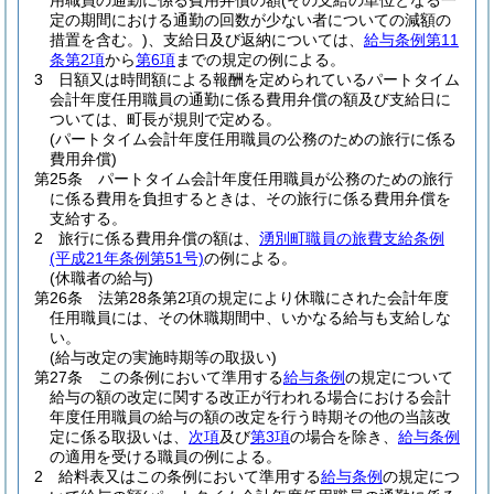
用職員の通勤に係る費用弁償の額
(その支給の単位となる一
定の期間における通勤の回数が少ない者についての減額の
措置を含む。)
、支給日及び返納については、
給与条例第11
条第2項
から
第6項
までの規定の例による。
3
日額又は時間額による報酬を定められているパートタイム
会計年度任用職員の通勤に係る費用弁償の額及び支給日に
ついては、町長が規則で定める。
(パートタイム会計年度任用職員の公務のための旅行に係る
費用弁償)
第25条
パートタイム会計年度任用職員が公務のための旅行
に係る費用を負担するときは、その旅行に係る費用弁償を
支給する。
2
旅行に係る費用弁償の額は、
湧別町職員の旅費支給条例
(平成21年条例第51号)
の例による。
(休職者の給与)
第26条
法第28条第2項の規定により休職にされた会計年度
任用職員には、その休職期間中、いかなる給与も支給しな
い。
(給与改定の実施時期等の取扱い)
第27条
この条例において準用する
給与条例
の規定について
給与の額の改定に関する改正が行われる場合における会計
年度任用職員の給与の額の改定を行う時期その他の当該改
定に係る取扱いは、
次項
及び
第3項
の場合を除き、
給与条例
の適用を受ける職員の例による。
2
給料表又はこの条例において準用する
給与条例
の規定につ