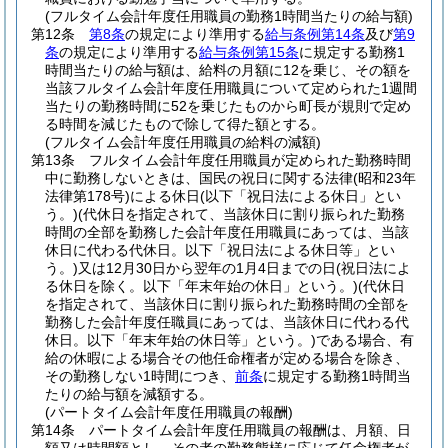
(フルタイム会計年度任用職員の勤務1時間当たりの給与額)
第12条
第8条
の規定により準用する
給与条例第14条
及び
第9
条
の規定により準用する
給与条例第15条
に規定する勤務1
時間当たりの給与額は、給料の月額に12を乗じ、その額を
当該フルタイム会計年度任用職員について定められた1週間
当たりの勤務時間に52を乗じたものから町長が規則で定め
る時間を減じたもので除して得た額とする。
(フルタイム会計年度任用職員の給料の減額)
第13条
フルタイム会計年度任用職員が定められた勤務時間
中に勤務しないときは、国民の祝日に関する法律
(昭和23年
法律第178号)
による休日
(以下「祝日法による休日」とい
う。)
(代休日を指定されて、当該休日に割り振られた勤務
時間の全部を勤務した会計年度任用職員にあっては、当該
休日に代わる代休日。以下「祝日法による休日等」とい
う。)
又は12月30日から翌年の1月4日までの日
(祝日法によ
る休日を除く。以下「年末年始の休日」という。)
(代休日
を指定されて、当該休日に割り振られた勤務時間の全部を
勤務した会計年度任職員にあっては、当該休日に代わる代
休日。以下「年末年始の休日等」という。)
である場合、有
給の休暇による場合その他任命権者が定める場合を除き、
その勤務しない1時間につき、
前条
に規定する勤務1時間当
たりの給与額を減額する。
(パートタイム会計年度任用職員の報酬)
第14条
パートタイム会計年度任用職員の報酬は、月額、日