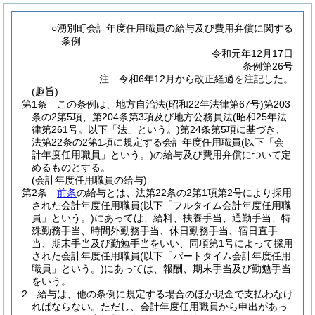
○湧別町会計年度任用職員の給与及び費用弁償に関する
条例
令和元年12月17日
条例第26号
注 令和6年12月から改正経過を注記した。
(趣旨)
第1条
この条例は、地方自治法
(昭和22年法律第67号)
第203
条の2第5項、第204条第3項及び地方公務員法
(昭和25年法
律第261号。以下「法」という。)
第24条第5項に基づき、
法第22条の2第1項に規定する会計年度任用職員
(以下「会
計年度任用職員」という。)
の給与及び費用弁償について定
めるものとする。
(会計年度任用職員の給与)
第2条
前条
の給与とは、法第22条の2第1項第2号により採用
された会計年度任用職員
(以下「フルタイム会計年度任用職
員」という。)
にあっては、給料、扶養手当、通勤手当、特
殊勤務手当、時間外勤務手当、休日勤務手当、宿日直手
当、期末手当及び勤勉手当をいい、同項第1号によって採用
された会計年度任用職員
(以下「パートタイム会計年度任用
職員」という。)
にあっては、報酬、期末手当及び勤勉手当
をいう。
2
給与は、他の条例に規定する場合のほか現金で支払わなけ
ればならない。
ただし、会計年度任用職員から申出があっ