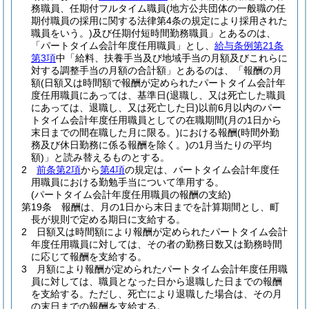
務職員、任期付フルタイム職員
(地方公共団体の一般職の任
期付職員の採用に関する法律第4条の規定により採用された
職員をいう。)
及び任期付短時間勤務職員」とあるのは、
「パートタイム会計年度任用職員」とし、
給与条例第21条
第3項
中「給料、扶養手当及び地域手当の月額及びこれらに
対する調整手当の月額の合計額」とあるのは、「報酬の月
額
(日額又は時間額で報酬が定められたパートタイム会計年
度任用職員にあっては、基準日
(退職し、又は死亡した職員
にあっては、退職し、又は死亡した日)
以前6月以内のパー
トタイム会計年度任用職員としての在職期間
(月の1日から
末日までの間在職した月に限る。)
における報酬
(時間外勤
務及び休日勤務に係る報酬を除く。)
の1月当たりの平均
額)
」と読み替えるものとする。
2
前条第2項
から
第4項
の規定は、パートタイム会計年度任
用職員における勤勉手当について準用する。
(パートタイム会計年度任用職員の報酬の支給)
第19条
報酬は、月の1日から末日までを計算期間とし、町
長が規則で定める期日に支給する。
2
日額又は時間額により報酬が定められたパートタイム会計
年度任用職員に対しては、その者の勤務日数又は勤務時間
に応じて報酬を支給する。
3
月額により報酬が定められたパートタイム会計年度任用職
員に対しては、職員となった日から退職した日までの報酬
を支給する。
ただし、死亡により退職した場合は、その月
の末日までの報酬を支給する。