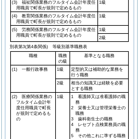
(3)
福祉関係業務のフルタイム会計年度任
1級
用職員で町長が規則で定めるもの
(4)
教育関係業務のフルタイム会計年度任
1級
用職員で町長が規則で定めるもの
(5)
労務関係業務のフルタイム会計年度任
1級
用職員で町長が規則で定めるもの
2級
別表第3
(第4条関係) 等級別基準職務表
職種
職務
基準となる職務
の級
(1)
一般行政事務
1級
定型的又は補助的な業務を
行う職務
2級
相当の知識又は経験を必要
とする職務
(2)
医療関係業務の
1級
1 看護師又は准看護師の職
フルタイム会計年
務
度任用職員で町長
2 栄養士又は管理栄養士の
が規則で定めるも
職務
の
3 歯科衛生士の職務
4 レセプト点検業務員の職
務
5 その他これに準ずる職務