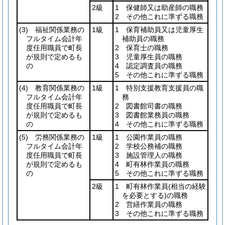
2級
1 保健師又は助産師の職務
2 その他これに準ずる職務
(3)
福祉関係業務の
1級
1 保育補助員又は児童厚生
フルタイム会計年
補助員の職務
度任用職員で町長
2 保育士の職務
が規則で定めるも
3 児童厚生員の職務
の
4 認定調査員の職務
5 その他これに準ずる職務
(4)
教育関係業務の
1級
1 特別支援教育支援員の職
フルタイム会計年
務
度任用職員で町長
2 図書館司書の職務
が規則で定めるも
3 図書館業務員の職務
の
4 その他これに準ずる職務
(5)
労務関係業務の
1級
1 公園作業員の職務
フルタイム会計年
2 学校公務補の職務
度任用職員で町長
3 施設管理人の職務
が規則で定めるも
4 町有林作業員の職務
の
5 その他これに準ずる職務
2級
1 町有林作業員
(相当の経験
を必要とする)
の職務
2 営繕作業員の職務
3 その他これに準ずる職務