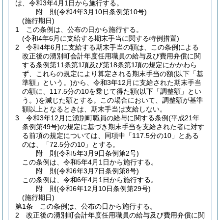
は、令和3年4月1日から施行する。
附
則
(令和4年3月10日
条例第10号)
(施行期日)
1
この条例は、公布の日から施行する。
(令和4年6月に支給する期末手当に関する特例措置)
2
令和4年6月に支給する期末手当の額は、この条例による
改正後の湧別町会計年度任用職員の給与及び費用弁償に関
する条例第11条第1項及び第18条第1項の規定にかかわら
ず、これらの規定により算定される期末手当の額
(以下「基
準額」という。)
から、令和3年12月に支給された期末手当
の額に、117.5分の10を乗じて得た額
(以下「調整額」とい
う。)
を減じた額とする。
この場合において、調整額が基準
額以上となるときは、期末手当は支給しない。
3
令和3年12月に湧別町職員の給与に関する条例
(平成21年
条例第49号)
の規定に基づき期末手当を支給された者に対す
る前項の規定については、同項中「117.5分の10」とある
のは、「72.5分の10」とする。
附
則
(令和5年3月9日
条例第2号)
この条例は、令和5年4月1日から施行する。
附
則
(令和6年3月7日
条例第8号)
この条例は、令和6年4月1日から施行する。
附
則
(令和6年12月10日
条例第29号)
(施行期日)
第1条
この条例は、公布の日から施行する。
2
改正後の湧別町会計年度任用職員の給与及び費用弁償に関