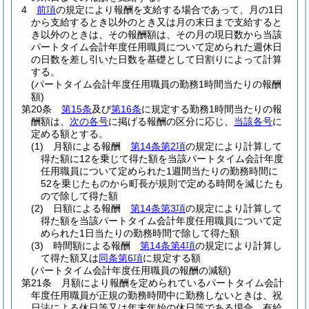
4
前項
の規定により報酬を支給する場合であって、月の1日
から支給するとき以外のとき又は月の末日まで支給すると
き以外のときは、その報酬額は、その月の現日数から当該
パートタイム会計年度任用職員について定められた週休日
の日数を差し引いた日数を基礎として日割りによって計算
する。
(パートタイム会計年度任用職員の勤務1時間当たりの報酬
額)
第20条
第15条
及び
第16条
に規定する勤務1時間当たりの報
酬額は、
次の各号
に掲げる報酬の区分に応じ、
当該各号
に
定める額とする。
(1)
月額による報酬
第14条第2項
の規定により計算して
得た額に12を乗じて得た額を当該パートタイム会計年度
任用職員について定められた1週間当たりの勤務時間に
52を乗じたものから町長が規則で定める時間を減じたも
ので除して得た額
(2)
日額による報酬
第14条第3項
の規定により計算して
得た額を当該パートタイム会計年度任用職員について定
められた1日当たりの勤務時間で除して得た額
(3)
時間額による報酬
第14条第4項
の規定により計算し
て得た額又は
同条第6項
に規定する額
(パートタイム会計年度任用職員の報酬の減額)
第21条
月額により報酬を定められているパートタイム会計
年度任用職員が正規の勤務時間中に勤務しないときは、祝
日法による休日等又は年末年始の休日等である場合、有給