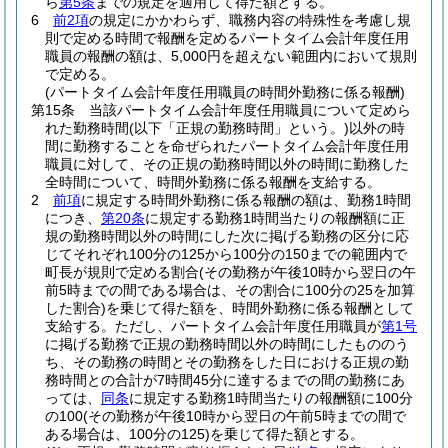
ら
第5条
までの規定を適用して得た額とする。
6
前2項
の規定にかかわらず、職務内容の特殊性を考慮し規
則で定める時間で報酬を定めるパートタイム会計年度任用
職員の報酬の額は、5,000円を超えない範囲内において規則
で定める。
(パートタイム会計年度任用職員の時間外勤務に係る報酬)
第15条
当該パートタイム会計年度任用職員について定めら
れた勤務時間
(以下「正規の勤務時間」という。)
以外の時
間に勤務することを命ぜられたパートタイム会計年度任用
職員に対して、その正規の勤務時間以外の時間に勤務した
全時間について、時間外勤務に係る報酬を支給する。
2
前項
に規定する時間外勤務に係る報酬の額は、勤務1時間
につき、
第20条
に規定する勤務1時間当たりの報酬額に正
規の勤務時間以外の時間にした次に掲げる勤務の区分に応
じてそれぞれ100分の125から100分の150までの範囲内で
町長が規則で定める割合
(その勤務が午後10時から翌日の午
前5時までの間である場合は、その割合に100分の25を加算
した割合)
を乗じて得た額を、時間外勤務に係る報酬として
支給する。
ただし、パートタイム会計年度任用職員が
第1号
に掲げる勤務で正規の勤務時間以外の時間にしたもののう
ち、その勤務の時間とその勤務をした日における正規の勤
務時間との合計が7時間45分に達するまでの間の勤務にあ
っては、
同条
に規定する勤務1時間当たりの報酬額に100分
の100
(その勤務が午後10時から翌日の午前5時までの間で
ある場合は、100分の125)
を乗じて得た額とする。