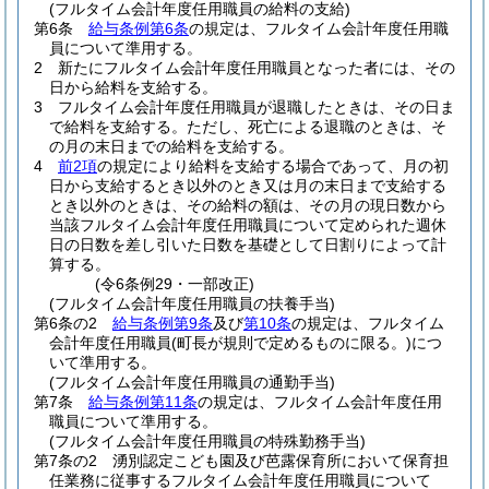
(フルタイム会計年度任用職員の給料の支給)
第6条
給与条例第6条
の規定は、フルタイム会計年度任用職
員について準用する。
2
新たにフルタイム会計年度任用職員となった者には、その
日から給料を支給する。
3
フルタイム会計年度任用職員が退職したときは、その日ま
で給料を支給する。
ただし、死亡による退職のときは、そ
の月の末日までの給料を支給する。
4
前2項
の規定により給料を支給する場合であって、月の初
日から支給するとき以外のとき又は月の末日まで支給する
とき以外のときは、その給料の額は、その月の現日数から
当該フルタイム会計年度任用職員について定められた週休
日の日数を差し引いた日数を基礎として日割りによって計
算する。
(令6条例29・一部改正)
(フルタイム会計年度任用職員の扶養手当)
第6条の2
給与条例第9条
及び
第10条
の規定は、フルタイム
会計年度任用職員
(町長が規則で定めるものに限る。)
につ
いて準用する。
(フルタイム会計年度任用職員の通勤手当)
第7条
給与条例第11条
の規定は、フルタイム会計年度任用
職員について準用する。
(フルタイム会計年度任用職員の特殊勤務手当)
第7条の2
湧別認定こども園及び芭露保育所において保育担
任業務に従事するフルタイム会計年度任用職員について