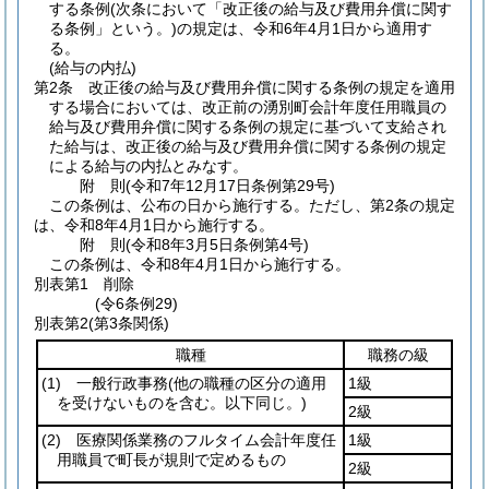
する条例
(次条において「改正後の給与及び費用弁償に関す
る条例」という。)
の規定は、令和6年4月1日から適用す
る。
(給与の内払)
第2条
改正後の給与及び費用弁償に関する条例の規定を適用
する場合においては、改正前の湧別町会計年度任用職員の
給与及び費用弁償に関する条例の規定に基づいて支給され
た給与は、改正後の給与及び費用弁償に関する条例の規定
による給与の内払とみなす。
附
則
(令和7年12月17日
条例第29号)
この条例は、公布の日から施行する。
ただし、第2条の規定
は、令和8年4月1日から施行する。
附
則
(令和8年3月5日
条例第4号)
この条例は、令和8年4月1日から施行する。
別表第1
削除
(令6条例29)
別表第2
(第3条関係)
職種
職務の級
(1)
一般行政事務
(他の職種の区分の適用
1級
を受けないものを含む。以下同じ。)
2級
(2)
医療関係業務のフルタイム会計年度任
1級
用職員で町長が規則で定めるもの
2級