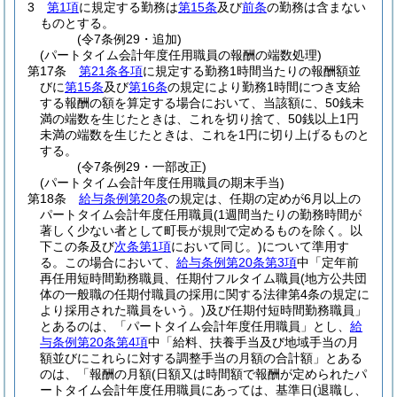
3
第1項
に規定する勤務は
第15条
及び
前条
の勤務は含まない
ものとする。
(令7条例29・追加)
(パートタイム会計年度任用職員の報酬の端数処理)
第17条
第21条各項
に規定する勤務1時間当たりの報酬額並
びに
第15条
及び
第16条
の規定により勤務1時間につき支給
する報酬の額を算定する場合において、当該額に、50銭未
満の端数を生じたときは、これを切り捨て、50銭以上1円
未満の端数を生じたときは、これを1円に切り上げるものと
する。
(令7条例29・一部改正)
(パートタイム会計年度任用職員の期末手当)
第18条
給与条例第20条
の規定は、任期の定めが6月以上の
パートタイム会計年度任用職員
(1週間当たりの勤務時間が
著しく少ない者として町長が規則で定めるものを除く。以
下この条及び
次条第1項
において同じ。)
について準用す
る。
この場合において、
給与条例第20条第3項
中「定年前
再任用短時間勤務職員、任期付フルタイム職員
(地方公共団
体の一般職の任期付職員の採用に関する法律第4条の規定に
より採用された職員をいう。)
及び任期付短時間勤務職員」
とあるのは、「パートタイム会計年度任用職員」とし、
給
与条例第20条第4項
中「給料、扶養手当及び地域手当の月
額並びにこれらに対する調整手当の月額の合計額」とある
のは、「報酬の月額
(日額又は時間額で報酬が定められたパ
ートタイム会計年度任用職員にあっては、基準日
(退職し、