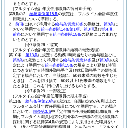
るものとする。
(フルタイム会計年度任用職員の宿日直手当)
第9条の2
給与条例第18条
の規定は、フルタイム会計年度任
用職員について準用する。
2
前項
において準用する
給与条例第18条
の勤務は、
第8条
に
おいて準用する
給与条例第14条第1項
、
第3項
及び
第4項
、
前条
において準用する
給与条例第15条
の勤務には含まれな
いものとする。
(令7条例29・追加)
(フルタイム会計年度任用職員の給料の端数処理)
第10条
第13条
に規定する勤務1時間当たりの給与額並びに
第8条
の規定により準用する
給与条例第14条
及び
第9条
の規
定により準用する
給与条例第15条
の規定により勤務1時間
につき支給する時間外勤務手当及び休日勤務手当の額を算
定する場合において、当該額に、50銭未満の端数を生じた
ときは、これを切り捨て、50銭以上1円未満の端数を生じ
たときは、これを1円に切り上げるものとする。
(令7条例29・一部改正)
(フルタイム会計年度任用職員の期末手当)
第11条
給与条例第20条
の規定は、任期の定めが6月以上の
フルタイム会計年度任用職員について準用する。
この場合
において、
同条第3項
中「定年前再任用短時間勤務職員、任
期付フルタイム職員
(地方公共団体の一般職の任期付職員の
採用に関する法律第4条の規定により採用された職員をい
う。)
及び任期付短時間勤務職員」とあるのは、「フルタイ