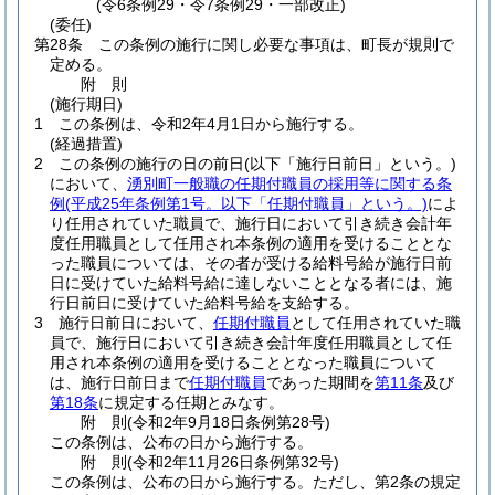
(令6条例29・令7条例29・一部改正)
(委任)
第28条
この条例の施行に関し必要な事項は、町長が規則で
定める。
附
則
(施行期日)
1
この条例は、令和2年4月1日から施行する。
(経過措置)
2
この条例の施行の日の前日
(以下「施行日前日」という。)
において、
湧別町一般職の任期付職員の採用等に関する条
例
(平成25年条例第1号。以下「任期付職員」という。)
によ
り任用されていた職員で、施行日において引き続き会計年
度任用職員として任用され本条例の適用を受けることとな
った職員については、その者が受ける給料号給が施行日前
日に受けていた給料号給に達しないこととなる者には、施
行日前日に受けていた給料号給を支給する。
3
施行日前日において、
任期付職員
として任用されていた職
員で、施行日において引き続き会計年度任用職員として任
用され本条例の適用を受けることとなった職員について
は、施行日前日まで
任期付職員
であった期間を
第11条
及び
第18条
に規定する任期とみなす。
附
則
(令和2年9月18日
条例第28号)
この条例は、公布の日から施行する。
附
則
(令和2年11月26日
条例第32号)
この条例は、公布の日から施行する。
ただし、第2条の規定