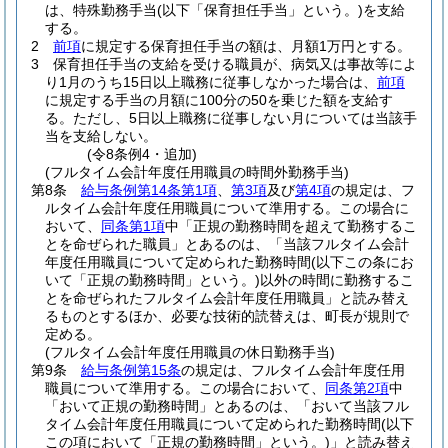
は、特殊勤務手当
(以下「保育担任手当」という。)
を支給
する。
2
前項
に規定する保育担任手当の額は、月額1万円とする。
3
保育担任手当の支給を受ける職員が、病気又は事故等によ
り1月のうち15日以上職務に従事しなかった場合は、
前項
に規定する手当の月額に100分の50を乗じた額を支給す
る。
ただし、5日以上職務に従事しない月については当該手
当を支給しない。
(令8条例4・追加)
(フルタイム会計年度任用職員の時間外勤務手当)
第8条
給与条例第14条第1項
、
第3項
及び
第4項
の規定は、フ
ルタイム会計年度任用職員について準用する。
この場合に
おいて、
同条第1項
中「正規の勤務時間を超えて勤務するこ
とを命ぜられた職員」とあるのは、「当該フルタイム会計
年度任用職員について定められた勤務時間
(以下この条にお
いて「正規の勤務時間」という。)
以外の時間に勤務するこ
とを命ぜられたフルタイム会計年度任用職員」と読み替え
るものとするほか、必要な技術的読替えは、町長が規則で
定める。
(フルタイム会計年度任用職員の休日勤務手当)
第9条
給与条例第15条
の規定は、フルタイム会計年度任用
職員について準用する。
この場合において、
同条第2項
中
「おいて正規の勤務時間」とあるのは、「おいて当該フル
タイム会計年度任用職員について定められた勤務時間
(以下
この項において「正規の勤務時間」という。)
」と読み替え