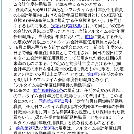
ム会計年度任用職員」と読み替えるものとする。
2
任期の定めが6月に満たないフルタイム会計年度任用職員
の1会計年度内における会計年度任用職員としての任期
(任
命権者
(法第6条第1項に規定する任命権者をいう。)
を同じ
くするものに限る。
次項
及び
第18条
において同じ。)
の定め
の合計が6月以上に至ったときは、当該フルタイム会計年度
任用職員は、当該会計年度において、
前項
に規定する任期
の定めが6月以上のフルタイム会計年度任用職員とみなす。
3
6月に期末手当を支給する場合において、前会計年度の末
日まで会計年度任用職員として任用され、同日の翌日にフ
ルタイム会計年度任用職員として任用された者の任期
(6月
未満のものに限る。)
の定めと前会計年度における任期
(前
会計年度の末日を含む期間の任用に係るものに限る。)
の定
めとの合計が6月以上に至ったときは、
第1項
の任期の定め
が6月以上のフルタイム会計年度任用職員とみなす。
(フルタイム会計年度任用職員の勤勉手当)
第11条の2
給与条例第21条
の規定は、任期の定めが6月以上
のフルタイム会計年度任用職員について準用する。
この場
合において、
同条第2項第2号
中「定年前再任用短時間勤務
職員、任期付フルタイム職員
(地方公共団体の一般職の任期
付職員の採用に関する法律第4条の規定により採用された職
員をいう。)
及び任期付短時間勤務職員」とあるのは、「フ
ルタイム会計年度任用職員」と読み替えるものとする。
2
前条第2項
及び
第3項
の規定は、フルタイム会計年度任用
職員における勤勉手当について準用する。