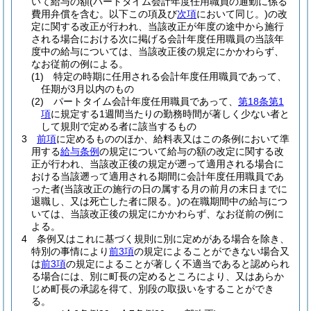
いて給与の額
(パートタイム会計年度任用職員の通勤に係る
費用弁償を含む。以下この項及び
次項
において同じ。)
の改
定に関する改正が行われ、当該改正が年度の途中から施行
される場合における次に掲げる会計年度任用職員の当該年
度中の給与については、当該改正後の規定にかかわらず、
なお従前の例による。
(1)
特定の時期に任用される会計年度任用職員であって、
任期が3月以内のもの
(2)
パートタイム会計年度任用職員であって、
第18条第1
項
に規定する1週間当たりの勤務時間が著しく少ない者と
して規則で定める者に該当するもの
3
前項
に定めるもののほか、給料表又はこの条例において準
用する
給与条例
の規定について給与の額の改定に関する改
正が行われ、当該改正後の規定が遡って適用される場合に
おける当該遡って適用される期間に会計年度任用職員であ
った者
(当該改正の施行の日の属する月の前月の末日までに
退職し、又は死亡した者に限る。)
の在職期間中の給与につ
いては、当該改正後の規定にかかわらず、なお従前の例に
よる。
4
条例又はこれに基づく規則に別に定めがある場合を除き、
特別の事情により
前3項
の規定によることができない場合又
は
前3項
の規定によることが著しく不適当であると認められ
る場合には、別に町長の定めるところにより、又はあらか
じめ町長の承認を得て、別段の取扱いをすることができ
る。