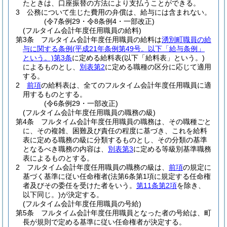
たときは、口座振替の方法により支払うことができる。
3
公務について生じた費用の弁償は、給与には含まれない。
(令7条例29・令8条例4・一部改正)
(フルタイム会計年度任用職員の給料)
第3条
フルタイム会計年度任用職員の給料は
湧別町職員の給
与に関する条例
(平成21年条例第49号。以下「給与条例」
という。)
第3条
に定める給料表
(以下「給料表」という。)
によるものとし、
別表第2
に定める職種の区分に応じて適用
する。
2
前項
の給料表は、全てのフルタイム会計年度任用職員に適
用するものとする。
(令6条例29・一部改正)
(フルタイム会計年度任用職員の職務の級)
第4条
フルタイム会計年度任用職員の職務は、その職種ごと
に、その複雑、困難及び責任の程度に基づき、これを給料
表に定める職務の級に分類するものとし、その分類の基準
となるべき職務の内容は、
別表第3
に定める等級別基準職務
表によるものとする。
2
フルタイム会計年度任用職員の職務の級は、
前項
の規定に
基づく基準に従い任命権者
(法第6条第1項に規定する任命権
者及びその委任を受けた者をいう。
第11条第2項
を除き、
以下同じ。)
が決定する。
(フルタイム会計年度任用職員の号給)
第5条
フルタイム会計年度任用職員となった者の号給は、町
長が規則で定める基準に従い任命権者が決定する。