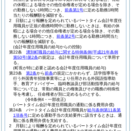
の休暇による場合その他任命権者が定める場合を除き、そ
の勤務しない1時間につき、
前条第1号
に定める勤務1時間
当たりの報酬額を減額する。
2
日額により報酬を定められているパートタイム会計年度任
用職員が正規の勤務時間中に勤務しないときは、有給の休
暇による場合その他任命権者が定める場合を除き、その勤
務しない1時間につき、
前条第2号
に定める勤務1時間当た
りの報酬額を減額する。
(会計年度任用職員の給与からの控除)
第22条
湧別町職員の給与に関する特例条例
(平成21年条例
第50号)
第2条
の規定は、会計年度任用職員について準用す
る。
(町長が特に必要と認める会計年度任用職員の給与)
第23条
第2条
から
前条
の規定にかかわらず、語学指導等を
行う外国青年招致事業等により任用される外国語指導助
手、教育アドバイザー、臨時教諭及び部活動指導員の給与
等については、常勤の職員との権衡及びその職務の特殊性
等を考慮し、任命権者が別に定めるものとする。
(令8条例4・一部改正)
(パートタイム会計年度任用職員の通勤に係る費用弁償)
第24条
パートタイム会計年度任用職員が
給与条例第11条第
1項各号
に定める通勤手当の支給要件に該当するときは、通
勤に係る費用弁償を支給する。
2
月額により報酬を定められているパートタイム会計年度任