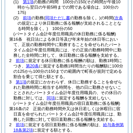
(1)
第1項
の勤務の時間 100分の150
(その時間が午後10
時から翌日の午前5時までの間である場合は、100分の
175)
(2)
前項
の勤務
(
同項ただし書
の勤務を除く。)
の時間
(
次条
の規定により休日勤務に係る報酬が支給されることとな
る時間を除く。)
100分の50
(パートタイム会計年度任用職員の休日勤務に係る報酬)
第16条
祝日法による休日等及び年末年始の休日等におい
て、正規の勤務時間中に勤務することを命ぜられたパート
タイム会計年度任用職員には、その正規の勤務時間中に勤
務した全時間に対して、休日勤務に係る報酬を支給する。
2
前項
に規定する休日勤務に係る報酬の額は、勤務1時間に
つき、
第20条
に規定する勤務1時間当たりの報酬額に100分
の125から100分の150までの範囲内で町長が規則で定める
割合を乗じて得た額とする。
3
第1項
の規定にかかわらず、休日に勤務することを命ぜら
れた勤務時間に相当する時間を、他の日に勤務させないこ
ととされたパートタイム会計年度任用職員の、その休日の
勤務に対しては、
同項
に規定する報酬を支給しない。
(パートタイム会計年度任用職員の宿日直勤務に係る報酬)
第16条の2
正規の勤務時間外又は休日若しくは休暇日に宿
日直を命ぜられたパートタイム会計年度任用職員には、勤
務した回数に対して宿日直勤務に係る報酬を支給する。
2
前項
に規定する宿日直勤務に係る報酬の額は、
給与条例第
18条第2項
に規定する額とする。