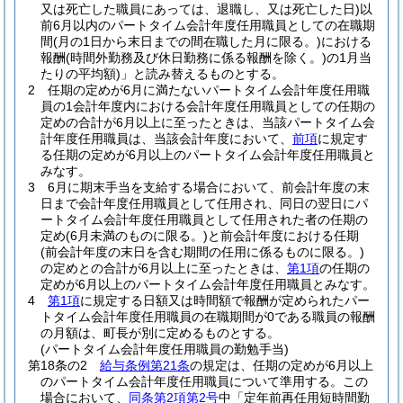
又は死亡した職員にあっては、退職し、又は死亡した日)
以
前6月以内のパートタイム会計年度任用職員としての在職期
間
(月の1日から末日までの間在職した月に限る。)
における
報酬
(時間外勤務及び休日勤務に係る報酬を除く。)
の1月当
たりの平均額)
」と読み替えるものとする。
2
任期の定めが6月に満たないパートタイム会計年度任用職
員の1会計年度内における会計年度任用職員としての任期の
定めの合計が6月以上に至ったときは、当該パートタイム会
計年度任用職員は、当該会計年度において、
前項
に規定す
る任期の定めが6月以上のパートタイム会計年度任用職員と
みなす。
3
6月に期末手当を支給する場合において、前会計年度の末
日まで会計年度任用職員として任用され、同日の翌日にパ
ートタイム会計年度任用職員として任用された者の任期の
定め
(6月未満のものに限る。)
と前会計年度における任期
(前会計年度の末日を含む期間の任用に係るものに限る。)
の定めとの合計が6月以上に至ったときは、
第1項
の任期の
定めが6月以上のパートタイム会計年度任用職員とみなす。
4
第1項
に規定する日額又は時間額で報酬が定められたパー
トタイム会計年度任用職員の在職期間が0である職員の報酬
の月額は、町長が別に定めるものとする。
(パートタイム会計年度任用職員の勤勉手当)
第18条の2
給与条例第21条
の規定は、任期の定めが6月以上
のパートタイム会計年度任用職員について準用する。
この
場合において、
同条第2項第2号
中「定年前再任用短時間勤