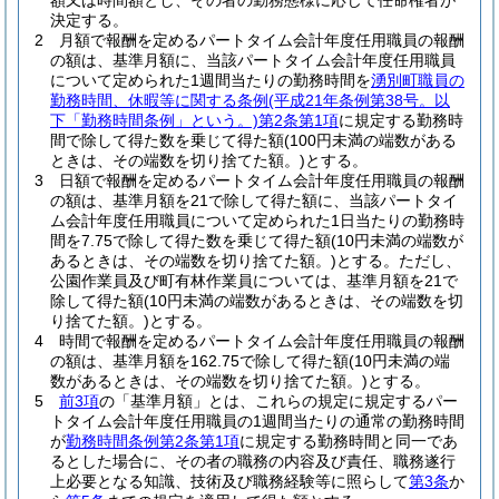
額又は時間額とし、その者の勤務態様に応じて任命権者が
決定する。
2
月額で報酬を定めるパートタイム会計年度任用職員の報酬
の額は、基準月額に、当該パートタイム会計年度任用職員
について定められた1週間当たりの勤務時間を
湧別町職員の
勤務時間、休暇等に関する条例
(平成21年条例第38号。以
下「勤務時間条例」という。)
第2条第1項
に規定する勤務時
間で除して得た数を乗じて得た額
(100円未満の端数がある
ときは、その端数を切り捨てた額。)
とする。
3
日額で報酬を定めるパートタイム会計年度任用職員の報酬
の額は、基準月額を21で除して得た額に、当該パートタイ
ム会計年度任用職員について定められた1日当たりの勤務時
間を7.75で除して得た数を乗じて得た額
(10円未満の端数が
あるときは、その端数を切り捨てた額。)
とする。
ただし、
公園作業員及び町有林作業員については、基準月額を21で
除して得た額
(10円未満の端数があるときは、その端数を切
り捨てた額。)
とする。
4
時間で報酬を定めるパートタイム会計年度任用職員の報酬
の額は、基準月額を162.75で除して得た額
(10円未満の端
数があるときは、その端数を切り捨てた額。)
とする。
5
前3項
の「基準月額」とは、これらの規定に規定するパー
トタイム会計年度任用職員の1週間当たりの通常の勤務時間
が
勤務時間条例第2条第1項
に規定する勤務時間と同一であ
るとした場合に、その者の職務の内容及び責任、職務遂行
上必要となる知識、技術及び職務経験等に照らして
第3条
か